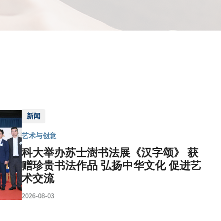
新闻
艺术与创意
科大举办苏士澍书法展《汉字颂》 获
赠珍贵书法作品 弘扬中华文化 促进艺
术交流
2026-08-03