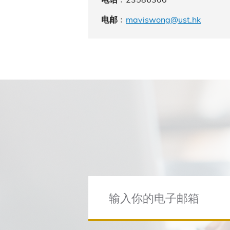
﹕
maviswong@ust.hk
电邮