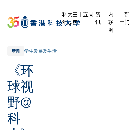
Skip
to
科大三十五周
资
内
部
main
年志庆
讯
联
门
content
网
学生
学生内联
职员
职员行政
学生发展及生活
新闻
校友
校友内联
《环
传媒
公众
球视
野@
科