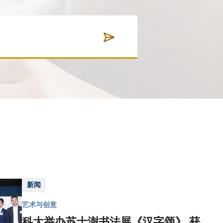
新闻
艺术与创意
科大举办苏士澍书法展《汉字颂》 获