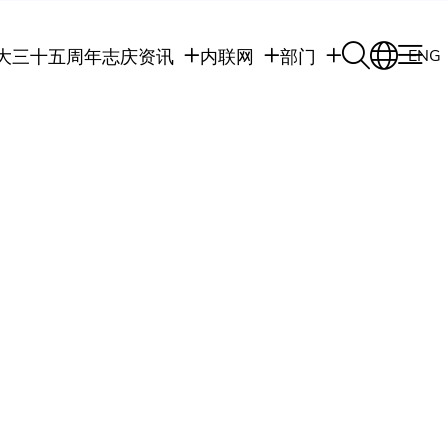
大三十五周年志庆
资讯
内联网
部门
ENG
学生
学生内联网
学术部门
职员
职员行政内联网
学术课程
校友
校友内联网
行政部门
社交平台及应用程
传媒
式
公众