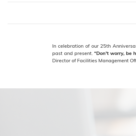
包
屑
In celebration of our 25th Anniver
past and present.
“Don't worry, be h
Director of Facilities Management O