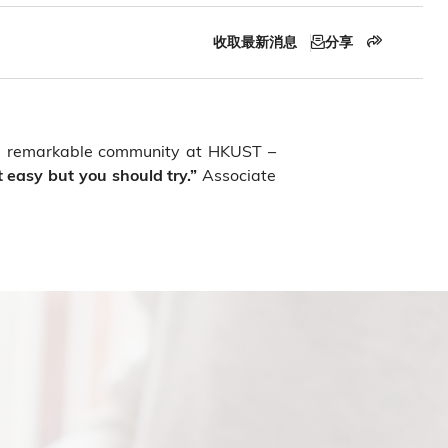
收取最新消息
分享
the remarkable community at HKUST –
Associate
t easy but you should try.”