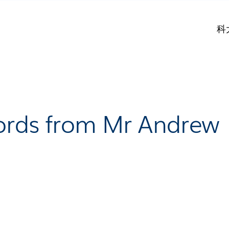
科
Words from Mr Andrew