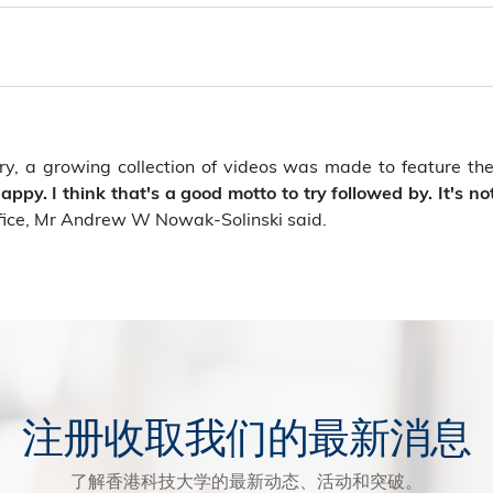
sary, a growing collection of videos was made to feature 
appy. I think that's a good motto to try followed by. It's no
ffice, Mr Andrew W Nowak-Solinski said.
注册收取我们的最新消息
了解香港科技大学的最新动态、活动和突破。