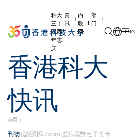
Skip
to
科大
资
内
部
main
三十
讯
联
门
content
五周
网
ENG
年志
庆
香港科大
学生
学生内联网
学术部门
职员
职员行政内联网
学术课程
校友
校友内联网
行政部门
快讯
社交平台及应用程
传媒
式
公众
面
首页
刊物
视频
图库
Zoom 虚拟背景
电子贺卡