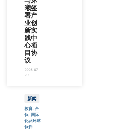
与沐
曦签
署产
业创
新实
践中
心项
目协
议
2026-07-
20
新闻
教育, 合
伙, 国际
化及环球
伙伴