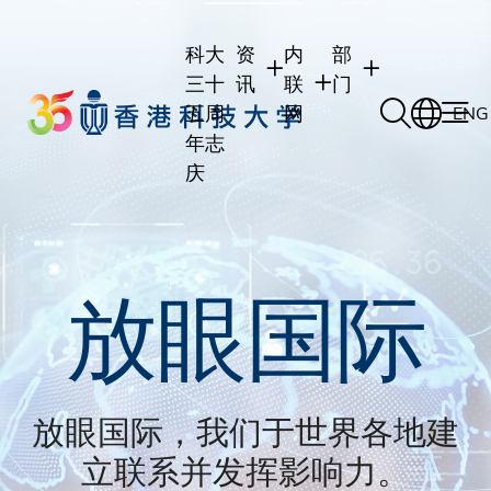
Skip
to
科大
资
内
部
main
三十
讯
联
门
content
五周
网
ENG
年志
庆
学生
学生内联网
学术部门
职员
职员行政内联网
学术课程
校友
校友内联网
行政部门
放眼国际
社交平台及应用程
传媒
式
公众
放眼国际，我们于世界各地建
立联系并发挥影响力。