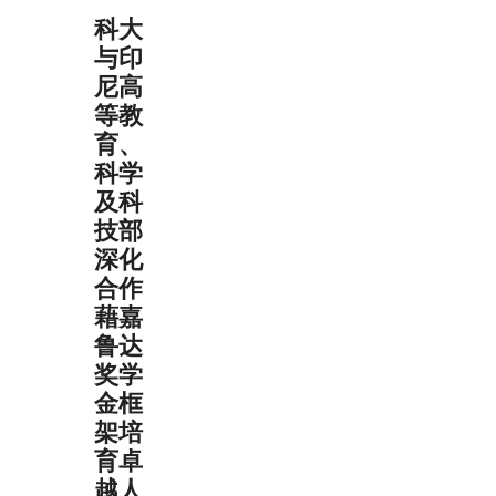
科大
与印
尼高
等教
育、
科学
及科
技部
深化
合作
藉嘉
鲁达
奖学
金框
架培
育卓
越人