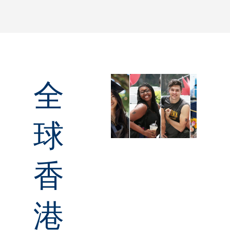
全
球
香
港