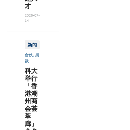
才
2026-07-
14
新闻
合伙, 捐
款
科大
举行
「香
港潮
州商
会荟
萃
廊」