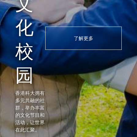
文
化
了解更多
校
园
香港科大拥有
多元共融的社
群，举办丰富
的文化节目和
活动，让世界
在此汇聚。