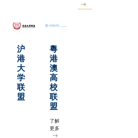
沪
粵
港
港
大
澳
学
高
联
校
盟
联
盟
了解
更多