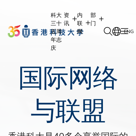
Skip
to
科大
资
内
部
main
三十
讯
联
门
content
五周
网
ENG
年志
庆
学生
学生内联网
学术部门
国际网络
职员
职员行政内联网
学术课程
校友
校友内联网
行政部门
社交平台及应用程
传媒
式
与联盟
公众
香港科大是40多个享誉国际的