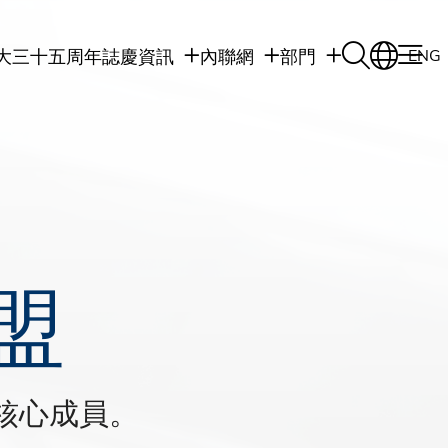
大三十五周年誌慶
資訊
內聯網
部門
ENG
學生
學生內聯網
學術部門
職員
職員行政內聯網
學術課程
校友
校友內聯網
行政部門
社交平台及應用程
傳媒
式
公眾
盟
核心成員。