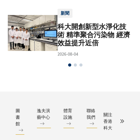
新聞
科大開創新型水淨化技
術 精準聚合污染物 經濟
效益提升近倍
2026-08-04
圖
逸夫演
體育
聯絡
關注
書
藝中心
設施
我們
香港
館
科大