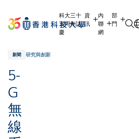
Skip
to
科大三十
資
內
部
main
五周年誌
訊
聯
門
content
慶
網
學生
學生內聯網
學術部門
職員
職員行政內聯網
學術課程
研究與創新
新聞
校友
校友內聯網
行政部門
5-
社交平台
傳媒
式
公眾
G
無
線