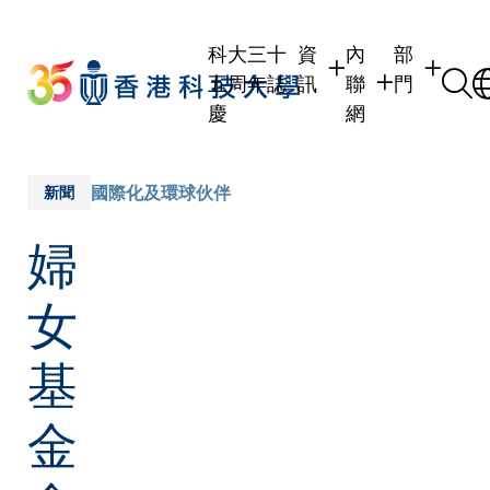
Skip
to
科大三十
資
內
部
main
五周年誌
訊
聯
門
content
慶
網
學生
學生內聯網
學術部門
職員
職員行政內聯網
學術課程
國際化及環球伙伴
新聞
校友
校友內聯網
行政部門
婦
社交平台
傳媒
式
公眾
女
基
金