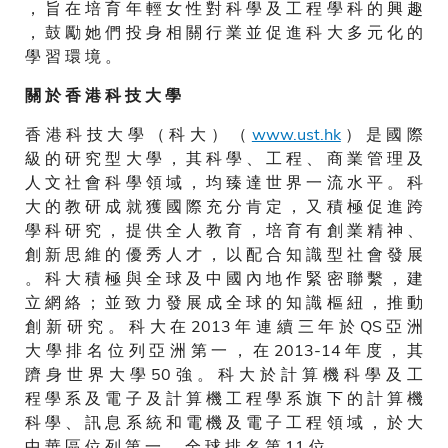
， 旨 在 培 育 年 輕 女 性 對 科 學 及 工 程 學 科 的 興 趣
， 鼓 勵 她 們 投 身 相 關 行 業 並 促 進 科 大 多 元 化 的
學 習 環 境 。
關 於 香 港 科 技 大 學
香 港 科 技 大 學 （ 科 大 ） （
www.ust.hk
） 是 國 際
級 的 研 究 型 大 學 ， 其 科 學 、 工 程 、 商 業 管 理 及
人 文 社 會 科 學 領 域 ， 均 臻 達 世 界 一 流 水 平 。 科
大 的 教 研 成 就 獲 國 際 充 分 肯 定 ， 又 積 極 促 進 跨
學 科 研 究 ， 提 供 全 人 教 育 ， 培 育 有 創 業 精 神 、
創 新 思 維 的 優 秀 人 才 ， 以 配 合 知 識 型 社 會 發 展
。 科 大 積 極 與 全 球 及 中 國 內 地 作 緊 密 聯 繫 ， 建
立 網 絡 ； 並 致 力 發 展 成 全 球 的 知 識 樞 紐 ， 推 動
創 新 研 究 。 科 大 在 2013 年 連 續 三 年 於 QS 亞 洲
大 學 排 名 位 列 亞 洲 第 一 ， 在 2013-14 年 度 ， 其
躋 身 世 界 大 學 50 強 。 科 大 於 計 算 機 科 學 及 工
程 學 系 及 電 子 及 計 算 機 工 程 學 系 旗 下 的 計 算 機
科 學 、 訊 息 系 統 和 電 機 及 電 子 工 程 領 域 ， 於 大
中 華 區 位 列 第 一 ， 全 球 排 名 第 11 位。