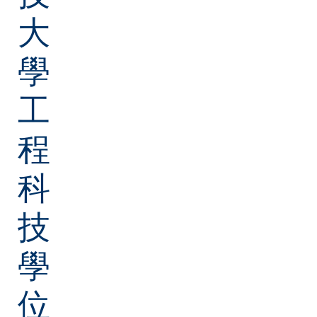
大
學
工
程
科
技
學
位