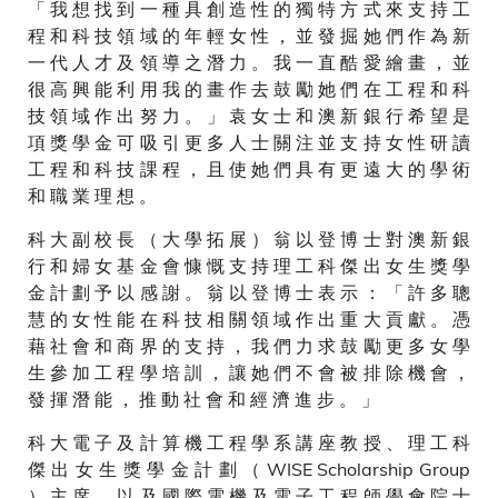
「 我 想 找 到 一 種 具 創 造 性 的 獨 特 方 式 來 支 持 工
程 和 科 技 領 域 的 年 輕 女 性 ， 並 發 掘 她 們 作 為 新
一 代 人 才 及 領 導 之 潛 力 。 我 一 直 酷 愛 繪 畫 ， 並
很 高 興 能 利 用 我 的 畫 作 去 鼓 勵 她 們 在 工 程 和 科
技 領 域 作 出 努 力 。 」 袁 女 士 和 澳 新 銀 行 希 望 是
項 獎 學 金 可 吸 引 更 多 人 士 關 注 並 支 持 女 性 研 讀
工 程 和 科 技 課 程 ， 且 使 她 們 具 有 更 遠 大 的 學 術
和 職 業 理 想 。
科 大 副 校 長 （ 大 學 拓 展 ） 翁 以 登 博 士 對 澳 新 銀
行 和 婦 女 基 金 會 慷 慨 支 持 理 工 科 傑 出 女 生 獎 學
金 計 劃 予 以 感 謝 。 翁 以 登 博 士 表 示 ： 「 許 多 聰
慧 的 女 性 能 在 科 技 相 關 領 域 作 出 重 大 貢 獻 。 憑
藉 社 會 和 商 界 的 支 持 ， 我 們 力 求 鼓 勵 更 多 女 學
生 參 加 工 程 學 培 訓 ， 讓 她 們 不 會 被 排 除 機 會 ，
發 揮 潛 能 ， 推 動 社 會 和 經 濟 進 步 。 」
科 大 電 子 及 計 算 機 工 程 學 系 講 座 教 授 、 理 工 科
傑 出 女 生 獎 學 金 計 劃 （ WISE Scholarship Group
） 主 席 ， 以 及 國 際 電 機 及 電 子 工 程 師 學 會 院 士