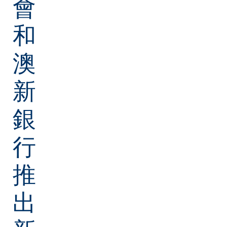
會
和
澳
新
銀
行
推
出