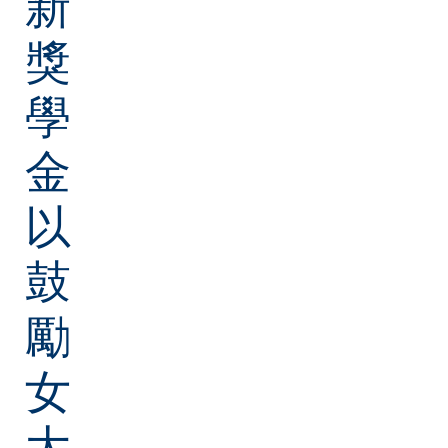
新
獎
學
金
以
鼓
勵
女
大