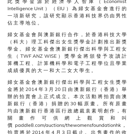
此 獎 學 金 源 於 經 濟 學 人 智 庫 （ Economist
Intelligence Unit ） （ EIU ） 為 婦 女 基 金 會 進 行 的
一 項 新 研 究 ， 該 研 究 顯 示 香 港 科 技 界 仍 由 男 性
佔 主 導 地 位 。
婦 女 基 金 會 與 澳 新 銀 行 合 作 ， 於 香 港 科 技 大 學
（ 科 大 ） 理 工 科 傑 出 女 生 獎 學 金 計 劃 推 出 新 獎
學 金 。 婦 女 基 金 會 澳 新 銀 行 傑 出 科 學 與 工 程 女
生 （ TWF ANZ WISE ） 獎 學 金 將 頒 發 予 攻 讀 計
算 機 工 程 、 計 算 機 科 學 和 電 子 工 程 學 位 且 學 業
成 績 優 異 的 大 一 和 大 二 女 大 學 生 。
婦 女 基 金 會 澳 新 銀 行 傑 出 科 學 與 工 程 女 生 獎 學
金 將 於 2014 年 3 月 20 日 由 澳 新 銀 行 （ 香 港 ） 舉
辦 的 拍 賣 會 上 正 式 成 立 。 本 次 活 動 將 拍 賣 由 澳
新 銀 行 （ 香 港 ） 捐 贈 的 30 幅 原 畫 。 所 有 原 畫
均 由 澳 新 銀 行 香 港 區 行 政 總 裁 袁 素 明 創 作 ， 有
關 畫 作 可 供 網 上 觀 賞 和 叫
價 paddle8.com/auctions/thewomensfoundationhk，
拍 賣 將 於 2014 年 4 月 3 日 截 止 。 出 售 畫 作 的 收