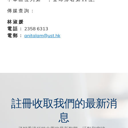
傳 媒 查 詢 ：
林 淑 媛
2358 6313
電 話 ﹕
anitalam@ust.hk
電 郵 ﹕
註冊收取我們的最新消
息