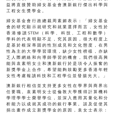
益 將 直 接 贊 助 婦 女 基 金 會 澳 新 銀 行 傑 出 科 學 與
工 程 女 生 獎 學 金 。
婦 女 基 金 會 行 政 總 裁 周 素 媚 表 示 ： 「 婦 女 基 金
會 的 研 究 顯 示 就 研 究 和 就 業 選 擇 而 言 ， 女 性 於
香 港 修 讀 STEM （ 科 學 、 科 技 、 工 程 和 數 學 ）
學 科 的 代 表 明 顯 不 足 ， 究 其 原 因 ， 很 大 程 度 上
是 基 於 根 深 蒂 固 的 性 別 成 見 和 文 化 態 度 ， 在 男
性 為 主 的 大 學 學 習 環 境 ， 缺 少 女 性 榜 樣 ， 亦 缺
乏 人 際 網 絡 和 向 導 師 學 習 的 機 會 ， 我 們 很 高 興
能 與 袁 素 明 女 士 和 澳 新 銀 行 於 是 項 令 人 振 奮 的
新 獎 學 金 上 合 作 ， 希 望 能 夠 鼓 勵 更 多 香 港 年 輕
女 性 考 慮 報 讀 科 技 和 工 程 學 位 並 發 揚 光 大 。 」
澳 新 銀 行 相 信 並 支 持 更 多 女 性 在 學 界 與 商 界 出
任 要 職 。 袁 素 明 女 士 從 倫 敦 大 學 獲 得 計 算 機 科
學 理 學 學 士 榮 譽 學 位 ， 並 深 入 應 用 其 量 化 和 分
析 能 力 以 成 就 其 成 功 的 銀 行 事 業 。 談 及 促 使 其
捐 出 畫 作 成 立 新 獎 學 金 的 原 因 ， 袁 女 士 表 示 ：