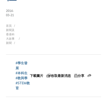
2014-
03-21
導
首頁
新聞及
香港科
大故事
新聞
航
連
#學生發
展
#本科生
下載圖片
收取最新消息
分享
#教與學
結
#STEM教
育