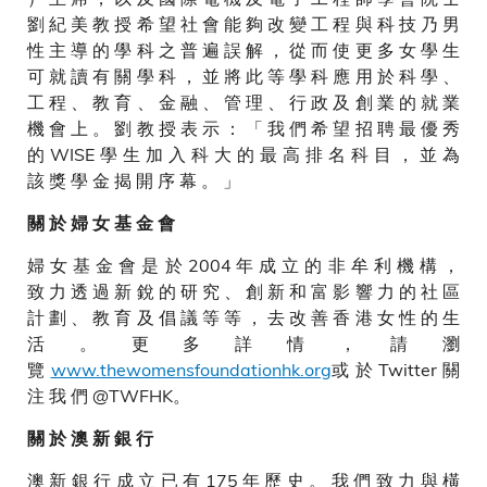
劉 紀 美 教 授 希 望 社 會 能 夠 改 變 工 程 與 科 技 乃 男
性 主 導 的 學 科 之 普 遍 誤 解 ， 從 而 使 更 多 女 學 生
可 就 讀 有 關 學 科 ， 並 將 此 等 學 科 應 用 於 科 學 、
工 程 、 教 育 、 金 融 、 管 理 、 行 政 及 創 業 的 就 業
機 會 上 。 劉 教 授 表 示 ： 「 我 們 希 望 招 聘 最 優 秀
的 WISE 學 生 加 入 科 大 的 最 高 排 名 科 目 ， 並 為
該 獎 學 金 揭 開 序 幕 。 」
關 於 婦 女 基 金 會
婦 女 基 金 會 是 於 2004 年 成 立 的 非 牟 利 機 構 ，
致 力 透 過 新 銳 的 研 究 、 創 新 和 富 影 響 力 的 社 區
計 劃 、 教 育 及 倡 議 等 等 ， 去 改 善 香 港 女 性 的 生
活 。 更 多 詳 情 ， 請 瀏
覽
www.thewomensfoundationhk.org
或 於 Twitter 關
注 我 們 @TWFHK。
關 於 澳 新 銀 行
澳 新 銀 行 成 立 已 有 175 年 歷 史 。 我 們 致 力 與 橫