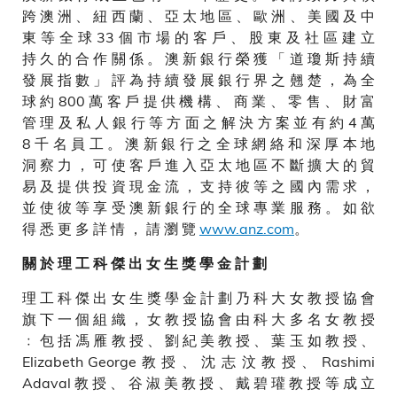
跨 澳 洲 、 紐 西 蘭 、 亞 太 地 區 、 歐 洲 、 美 國 及 中
東 等 全 球 33 個 市 場 的 客 戶 、 股 東 及 社 區 建 立
持 久 的 合 作 關 係 。 澳 新 銀 行 榮 獲 「 道 瓊 斯 持 續
發 展 指 數 」 評 為 持 續 發 展 銀 行 界 之 翹 楚 ， 為 全
球 約 800 萬 客 戶 提 供 機 構 、 商 業 、 零 售 、 財 富
管 理 及 私 人 銀 行 等 方 面 之 解 決 方 案 並 有 約 4 萬
8 千 名 員 工 。 澳 新 銀 行 之 全 球 網 絡 和 深 厚 本 地
洞 察 力 ， 可 使 客 戶 進 入 亞 太 地 區 不 斷 擴 大 的 貿
易 及 提 供 投 資 現 金 流 ， 支 持 彼 等 之 國 內 需 求 ，
並 使 彼 等 享 受 澳 新 銀 行 的 全 球 專 業 服 務 。 如 欲
得 悉 更 多 詳 情 ， 請 瀏 覽
www.anz.com
。
關 於 理 工 科 傑 出 女 生 獎 學 金 計 劃
理 工 科 傑 出 女 生 獎 學 金 計 劃 乃 科 大 女 教 授 協 會
旗 下 一 個 組 織 ， 女 教 授 協 會 由 科 大 多 名 女 教 授
﹕ 包 括 馮 雁 教 授 、 劉 紀 美 教 授 、 葉 玉 如 教 授 、
Elizabeth George 教 授 、 沈 志 汶 教 授 、 Rashimi
Adaval 教 授 、 谷 淑 美 教 授 、 戴 碧 瓘 教 授 等 成 立