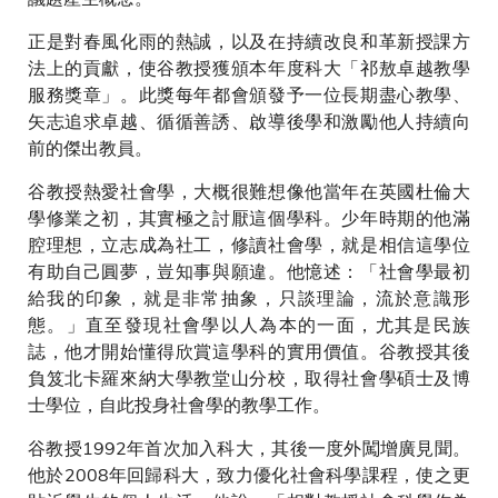
正是對春風化雨的熱誠，以及在持續改良和革新授課方
法上的貢獻，使谷教授獲頒本年度科大「祁敖卓越教學
服務獎章」。此獎每年都會頒發予一位長期盡心教學、
矢志追求卓越、循循善誘、啟導後學和激勵他人持續向
前的傑出教員。
谷教授熱愛社會學，大概很難想像他當年在英國杜倫大
學修業之初，其實極之討厭這個學科。少年時期的他滿
腔理想，立志成為社工，修讀社會學，就是相信這學位
有助自己圓夢，豈知事與願違。他憶述：「社會學最初
給我的印象，就是非常抽象，只談理論，流於意識形
態。」直至發現社會學以人為本的一面，尤其是民族
誌，他才開始懂得欣賞這學科的實用價值。谷教授其後
負笈北卡羅來納大學教堂山分校，取得社會學碩士及博
士學位，自此投身社會學的教學工作。
谷教授1992年首次加入科大，其後一度外闖增廣見聞。
他於2008年回歸科大，致力優化社會科學課程，使之更