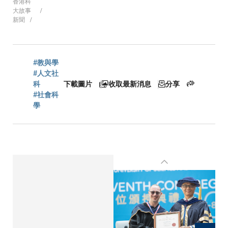
香港科
大故事
新聞
航
連
#教與學
#人文社
科
下載圖片
收取最新消息
分享
#社會科
結
學