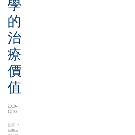
學
的
治
療
價
值
2019-
12-23
導
首頁
新聞及