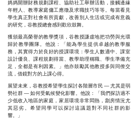
媽媽開辦財務規劃課程、協助社工舉辦活動，接觸邊緣
年輕人、教導家庭傭工應徵及求職技巧等等。每當看見
學生真正對社會有所貢獻，改善別人生活或完成有意義
的研究，谷教授總會感到歡欣鼓舞。
獲頒最高榮譽的教學獎項，谷教授謙虛地把功勞與光環
歸於教學團隊。他說：「能為學生提供卓越的教學服
務，其實得力於良好的授課環境：學生人數適中、課室
設計優良、課程規劃得當、教學助理稱職、學生準備充
足，全都是有利因素。」他亦鼓勵其他教授多與同僚交
流，借鏡對方的上課心得。
展望未來，谷教授希望學生探討各階層市民 — 尤其是弱
勢社群 — 如何受氣候變化影響。他說：「我們探訪過不
少低收入地區的家庭，家居環境非常悶熱，劏房情況尤
其惡劣。希望同學可以探討這議題對不同社群的影
響。」