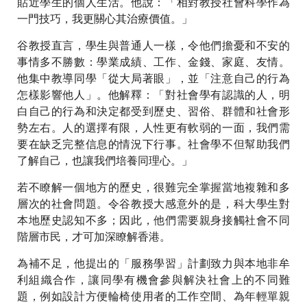
貼近學生的個人生活。他說：「相對教授社會科學作為
一門技巧，我更關心其治療價值。」
谷教授直言，學生與普通人一樣，令他們擔憂和不安的
事情多不勝數：學業成績、工作、金錢、家庭、友情。
他集中教導同學「從大局著眼」，並「注意自己的行為
怎樣影響他人」。他解釋：「對社會學有認識的人，明
白自己的行為和決定都受到歷史、習俗、群體和社會形
勢左右。人的選擇有限，人性更有軟弱的一面，我們需
要在缺乏完整信息的情況下行事。社會學不但幫助我們
了解自己，也讓我們培養同理心。」
若不瞭解一個地方的歷史，很難完全掌握當地複雜和多
層次的社會問題。令谷教授大感意外的是，科大學生對
本地歷史認知不多；因此，他們需要親身接觸社會不同
階層市民，才可加深瞭解香港。
為補不足，他提出的「服務學習」計劃致力與本地非牟
利組織合作，讓同學有機會參與解決社會上的不同難
題，例如設計方便輪椅使用者的工作空間、為年輕單親