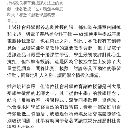
持續改良和革新授課方法上的貢
致力與本地非牟利組織合作，讓
獻，使谷教授（左）獲頒本年度
同學有機會參與解決社會上的不
科大「祁敖卓越教學服務獎
同難題。(圖片來源：Bethune
章」。
House Migrant Women's
上過社會科學部谷志良教授的課，都知道在課室內關掉
Refuge)
和收起一切電子產品是金科玉律 — 縱然使用手提或平板
電腦抄錄筆記，也在禁止之列。對此，谷教授有其獨特
見解：互聯網雖然是教師的重要教學資源，但手提電子
通訊產品可嚴重干擾課堂學習。學生最初或許對此心生
抗拒，但卻鮮有投訴。這是因為谷教授在堂上安排了大
量意見調查、問答比賽、模擬、討論等具互動性的學習
活動，同樣地引人入勝，讓同學全情投入課堂。
雖然規矩森嚴，但這位社會科學教育副教授卻是科大最
受學生敬愛的老師之一。其「從做中學」的教學理念，
結合「反轉教室」授課模式，深受同學歡迎。舉例說，
他會要求同學監察自己的消費習慣，看看一個家庭能否
倚賴最低工資過活，或透過分析傳媒及社交媒體瞭解性
別歧視問題，此舉有助同學藉著閱讀或親身經歷對社會
議題產生概念。