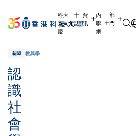
Skip
to
科大三十
資
內
部
main
五周年誌
訊
聯
門
content
慶
網
學生
學生內聯網
學術部門
職員
職員行政內聯網
學術課程
教與學
新聞
校友
校友內聯網
行政部門
認
社交平台
傳媒
式
公眾
識
社
會