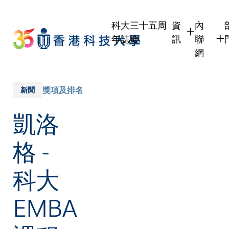
Skip
to
科大三十五周
資
內
main
年誌慶
訊
聯
content
網
學生
學生內
職員
職員行
獎項及排名
新聞
校友
校友內
凱洛
傳媒
公眾
格 -
科大
EMBA