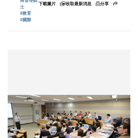
連
商管理碩
下載圖片
收取最新消息
分享
士
#教育
#國際
結