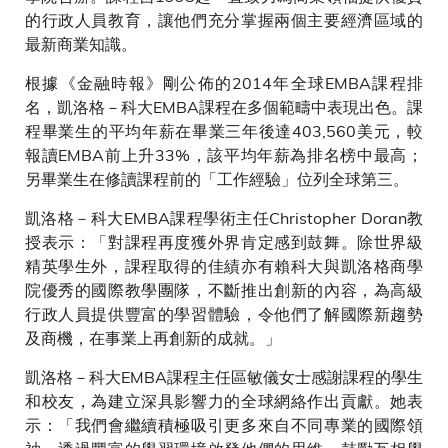
的行政人員教育，讓他們充分掌握兩個主要經濟區域的
最新商業知識。
根據《金融時報》剛公佈的2014年全球EMBA課程排
名，凱洛格－科大EMBA課程在多個範疇中表現出色。課
程畢業生的平均年薪在畢業三年後達403,560美元，較
報讀EMBA前上升33%，該平均年薪為排名榜中最高；
另畢業生在修讀課程前的「工作經驗」位列全球第三。
凱洛格－科大EMBA課程學術主任Christopher Doran教
授表示：「對課程再度獲外界肯定感到鼓舞。除世界級
精英學生外，課程取得的佳績亦有賴科大與凱洛格商學
院優秀的國際教學團隊，不斷推出創新的內容，為高級
行政人員提供豐富的學習體驗，令他們了解國際新趨勢
及商機，在事業上再創新的成就。」
凱洛格－科大EMBA課程主任區敏儀女士感謝課程的學生
和校友，為建立深具影響力的全球網絡作出貢獻。她表
示：「我們會繼續積極吸引更多來自不同專業的國際領