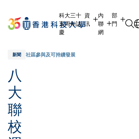
Skip
to
科大三十
資
內
部
main
五周年誌
訊
聯
門
content
慶
網
學生
學生內聯網
學術部門
職員
職員行政內聯網
學術課程
社區參與及可持續發展
新聞
校友
校友內聯網
行政部門
八
社交平台
傳媒
式
公眾
大
聯
校