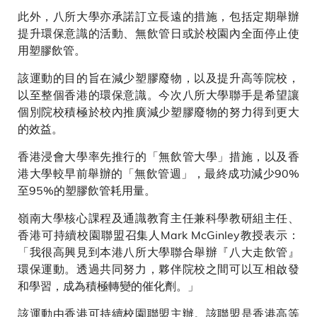
此外，八所大學亦承諾訂立長遠的措施，包括定期舉辦
提升環保意識的活動、無飲管日或於校園內全面停止使
用塑膠飲管。
該運動的目的旨在減少塑膠廢物，以及提升高等院校，
以至整個香港的環保意識。今次八所大學聯手是希望讓
個別院校積極於校內推廣減少塑膠廢物的努力得到更大
的效益。
香港浸會大學率先推行的「無飲管大學」措施，以及香
港大學較早前舉辦的「無飲管週」，最終成功減少90%
至95%的塑膠飲管耗用量。
嶺南大學核心課程及通識教育主任兼科學教研組主任、
香港可持續校園聯盟召集人Mark McGinley教授表示：
「我很高興見到本港八所大學聯合舉辦『八大走飲管』
環保運動。透過共同努力，夥伴院校之間可以互相啟發
和學習，成為積極轉變的催化劑。」
該運動由香港可持續校園聯盟主辦。該聯盟是香港高等