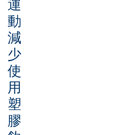
運
動
減
少
使
用
塑
膠