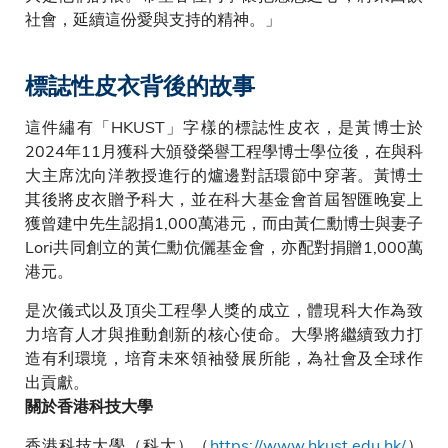
社會，延續這份愛與支持的精神。」
標誌性皮衣背後的故事
這件繡有「HKUST」字樣的標誌性皮衣，是黃博士於
2024年11月獲科大頒發榮譽工程學博士學位後，在與科
大主席沈向洋教授進行的爐邊對話環節中穿著。黃博士
其後將皮衣贈予科大，並在科大基金會首屆智匯晚宴上
獲曾建中先生認捐1,000萬港元，而由黃仁勳博士與妻子
Lori共同創立的黃仁勳伉儷基金會，亦配對捐贈1,000萬
港元。
是次儀式以及頂尖工程學人獎的成立，體現科大作為致
力培育人才與推動創新的核心使命。大學將繼續致力打
造有利環境，培育未來領袖發展所能，為社會及全球作
出貢獻。
關於香港科技大學
香港科技大學（科大）（
https://www.hkust.edu.hk/
）