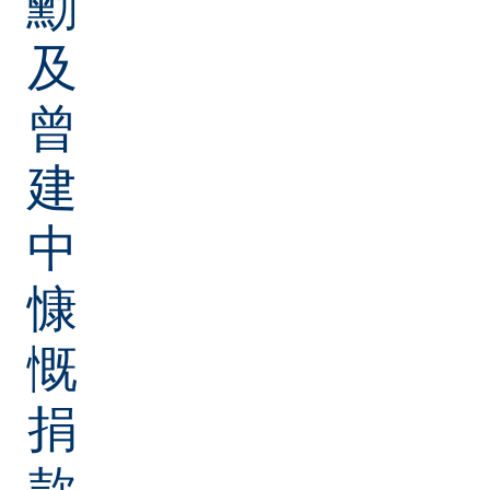
勳
及
曾
建
中
慷
慨
捐
款