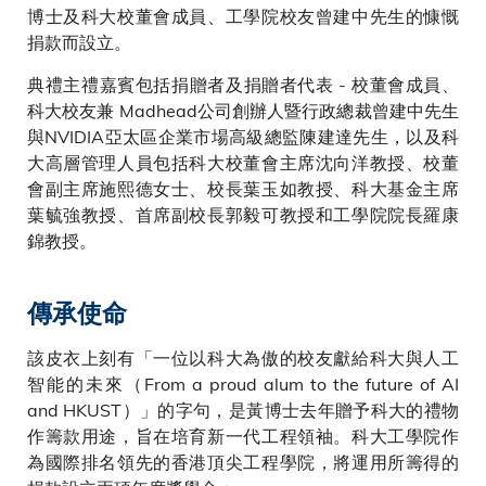
博士及科大校董會成員、工學院校友曾建中先生的慷慨
捐款而設立。
典禮主禮嘉賓包括捐贈者及捐贈者代表 - 校董會成員、
科大校友兼 Madhead公司創辦人暨行政總裁曾建中先生
與NVIDIA亞太區企業市場高級總監陳建達先生，以及科
大高層管理人員包括科大校董會主席沈向洋教授、校董
會副主席施熙德女士、校長葉玉如教授、科大基金主席
葉毓強教授、首席副校長郭毅可教授和工學院院長羅康
錦教授。
傳承使命
該皮衣上刻有「一位以科大為傲的校友獻給科大與人工
智能的未來（From a proud alum to the future of AI
and HKUST）」的字句，是黃博士去年贈予科大的禮物
作籌款用途，旨在培育新一代工程領袖。科大工學院作
為國際排名領先的香港頂尖工程學院，將運用所籌得的