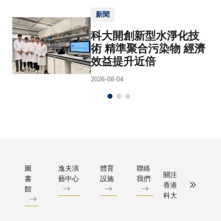
新聞
科大開創新型水淨化技
術 精準聚合污染物 經濟
效益提升近倍
2026-08-04
圖
逸夫演
體育
聯絡
關注
書
藝中心
設施
我們
香港
館
科大