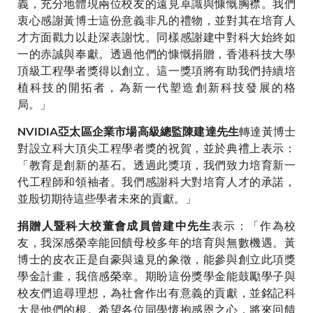
義，充分地體現兩位校友的遠見卓識與慷慨胸襟。我們
衷心感謝黃博士這份意義非凡的禮物，並對其在培育人
才方面戳力以赴深表謝忱。同樣感謝建中對科大始終如
一的赤誠與奉獻。透過他們的慷慨捐贈，香港科技大學
頂級工程學者獎得以創立。這一獎項將有助我們持續培
植科技的開拓者，為新一代塑造創新科技發展的格
局。」
轉達黃博士
NVIDIA亞太區企業市場高級總監陳建達先生
對設立科大頂尖工程學者獎的祝賀，並於典禮上表示：
「教育是創新的基石。透過此獎項，我們致力培育新一
代工程師和領袖者。我們感謝科大對培育人才的承諾，
並殷切期待這些學者未來的貢獻。」
表示：「作為校
捐贈人暨科大校董會成員曾建中先生
友，我深感榮幸能回饋母校多年的培育與無數機遇。黃
博士的皮衣正是自豪與遠見的象徵，能參與創立此項獎
學金計畫，我倍感榮幸。期盼這份獎學金能鼓勵學子與
校友們追尋理想，為社會作出有意義的貢獻，並銘記科
大是他們的根。希望各位同學懷抱感恩之心，將來回饋