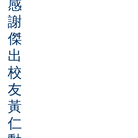
感
謝
傑
出
校
友
黃
仁