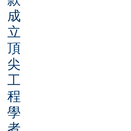
成
立
頂
尖
工
程
學
者