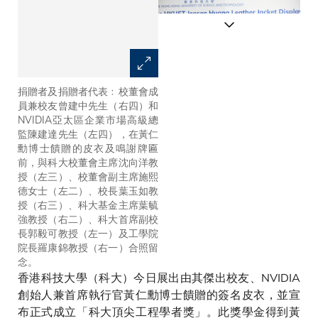
捐贈者及捐贈者代表﹕校董會成
校董會主席沈向洋教授在致歡迎
員兼校友曾建中先生（右四）和
辭中感謝兩位傑出校友黃仁勳博
NVIDIA亞太區企業市場高級總
士及曾建中先生的慷慨支持。
監陳建達先生（左四），在黃仁
勳博士饋贈的皮衣及鳴謝牌匾
前，與科大校董會主席沈向洋教
授（左三）、校董會副主席施熙
德女士（左二）、校長葉玉如教
授（右三）、科大基金主席葉毓
強教授（右二）、科大首席副校
長郭毅可教授（左一）及工學院
院長羅康錦教授（右一）合照留
念。
香港科技大學（科大）今日展出由其傑出校友、NVIDIA
創始人兼首席執行官黃仁勳博士饋贈的簽名皮衣，並宣
布正式成立「科大頂尖工程學者獎」。此獎學金得到黃