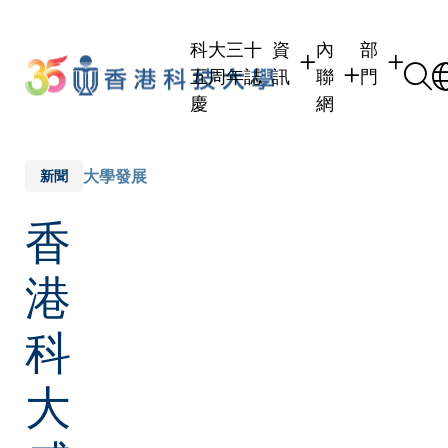
Skip
to
科大三十
資
內
部
main
五周年誌
訊
聯
門
content
慶
網
學生
學生內聯網
學術部門
職員
職員行政內聯網
學術課程
大學發展
新聞
校友
校友內聯網
行政部門
香
社交平台
傳媒
式
公眾
港
科
大