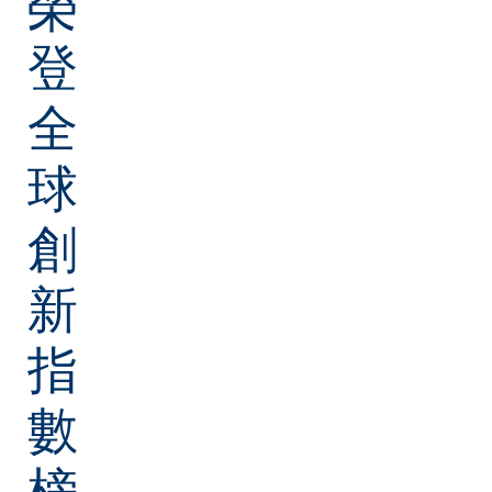
榮
登
全
球
創
新
指
數
榜