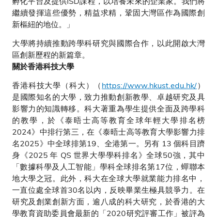
孵化平台及提供ISD課程，以培養未來的企業家。我們將
繼續發揮這些優勢，精益求精，鞏固大灣區作為國際創
新樞紐的地位。」
大學將持續推動跨學科研究與國際合作，以此開啟大灣
區創新歷程的新篇章。
關於香港科技大學
香港科技大學（科大）（
https://www.hkust.edu.hk/
）
是國際知名的大學，致力推動創新教學、卓越研究及具
影響力的知識轉移。科大著重為學生提供全面及跨學科
的教學，於《泰晤士高等教育全球年輕大學排名榜
2024》中排行第三，在《泰晤士高等教育大學影響力排
名2025》中全球排第19、全港第一。另有 13 個科目躋
身《2025 年 QS 世界大學學科排名》全球50強，其中
「數據科學及人工智能」學科全球排名第17位，蟬聯本
地大學之冠。此外，科大在全球大學就業能力排名中，
一直位處全球首30名以內，反映畢業生極具競爭力。在
研究及創業創新方面，逾八成的科大研究，於香港的大
學教育資助委員會最新的「2020研究評審工作」被評為