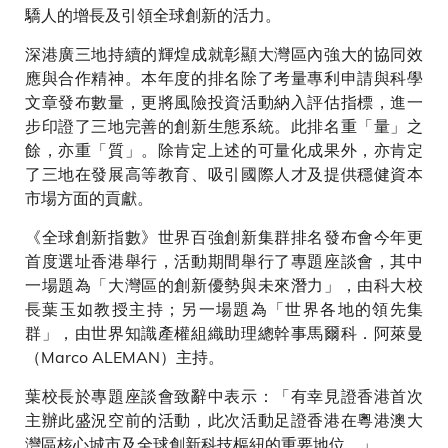
驕人的增長及引領全球創新的活力。
深港廣三地持續的輝煌成就彰顯大灣區內強大的協同效
應與合作精神。本年度的排名除了考量專利申請與科學
文章發布數量，更將風險投資活動納入評估指標，進一
步印證了三地完善的創新生態系統。此排名重「量」之
餘，亦重「質」。除肯定上述的可量化成果外，亦肯定
了三地在發展高等教育、吸引國際人才及提供穩健資本
市場方面的貢獻。
《全球創新指數》世界百強創新集群排名發布會今年更
首度選址香港舉行，活動期間舉行了專題座談會，其中
一場題為「大灣區的創新優勢與未來潛力」，由科大校
長葉玉如教授主持；另一場題為「世界各地的領先集
群」，由世界知識產權組織助理總幹事馬爾科．阿萊曼
（Marco ALEMAN）主持。
葉校長於專題座談會致辭中表示：「有幸見證香港首次
主辦此盛況空前的活動，此次活動足證香港在粵港澳大
灣區核心城市及全球創新科技樞紐的重要地位。」