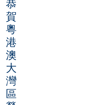
恭
賀
粵
港
澳
大
灣
區