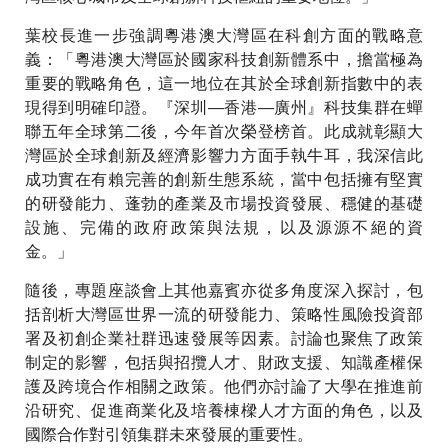
葉校長進一步強調粵港澳大灣區在科創方面的戰略意
義：「粵港澳大灣區於國家科技創新體系中，擔當極為
重要的戰略角色，這一地位在其於全球創新指數中的表
現得到明確印證。『深圳—香港—廣州』科技集群在蟬
聯五年全球第二後，今年首次榮登榜首。此成就彰顯大
灣區於全球創新及經濟影響力方面手執牛耳，我深信此
成功實在有賴完善的創新生態系統，當中包括擁有堅實
的研發能力、蓬勃的產業及市場投資發展、穩健的基礎
設施、完備的政府政策與法規，以及源源不絕的資
金。」
隨後，專題座談會上其他嘉賓亦從多角度深入探討，包
括剖析大灣區世界一流的研發能力、策略性風險投資部
署及初創企業社群迅速發展等因素。討論也聚焦了政策
制定的影響，包括與招攬人才、財政支援、知識產權保
護及跨境合作相關之政策。他們亦討論了大學在推進前
沿研究、促進商業化及培養棟樑人才方面的角色，以及
國際合作對引領集群未來發展的重要性。