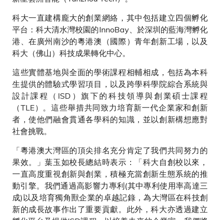
科大一直建構龐大的創業網絡，其中包括建立四個孵化
平台：科大清水灣校園的InnoBay、於深圳的藍海灣孵化
港、在廣州南沙的粵港澳（國際）青年創新工場，以及
科大（佛山）科技成果轉化中心。
這些實體基地與全面的學術課程相輔相成，包括為本科
生提供的體驗式學習項目，以及跨學科學院綜合系統與
設計課程（ISD）旗下的科技領導與創業碩士課程
（TLE）。這些舉措共同致力培育新一代企業家和創新
者，使他們融會貫通各學科的知識，並以創新構想應對
社會挑戰。
「粵港澳大灣區的頂尖排名充分肯定了我們共同努力的
果效。」葉玉如校長總結時表示：「科大自創校以來，
一直高度重視創新與創業，積極充當創新生態系統的推
動引擎。我們通過高影響力專利(其中專利使用率高達三
成)以及培育獨角獸企業的卓越記錄，為大灣區在科技創
新的成長故事作出了重要貢獻。此外，科大亦透過建立