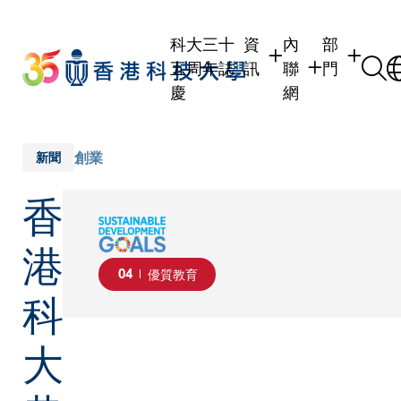
Skip
to
科大三十
資
內
部
main
五周年誌
訊
聯
門
content
慶
網
學生
學生內聯網
學術部門
職員
職員行政內聯網
學術課程
創業
新聞
校友
校友內聯網
行政部門
香
社交平台
傳媒
式
公眾
港
04
優質教育
科
大