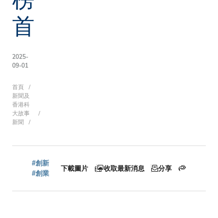
首
2025-
09-01
導
首頁
新聞及
香港科
大故事
新聞
航
連
#創新
下載圖片
收取最新消息
分享
#創業
結