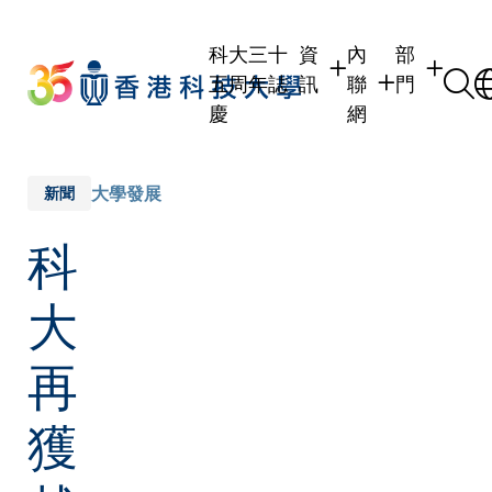
Skip
to
科大三十
資
內
部
main
五周年誌
訊
聯
門
content
慶
網
學生
學生內聯網
學術部門
職員
職員行政內聯網
學術課程
大學發展
新聞
校友
校友內聯網
行政部門
科
社交平台
傳媒
式
公眾
大
再
獲