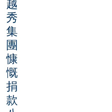
越
秀
集
團
慷
慨
捐
款