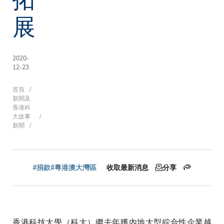
展
2020-
12-23
導
首頁
新聞及
香港科
大故事
新聞
航
連
#捐款
#粵港澳大灣區
收取最新消息
分享
結
香港科技大學（科大）繼去年獲內地大型綜合性企業越