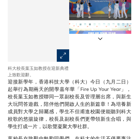
科大校長葉玉如教授在迎新典禮
科大校長葉玉如教授（左六）連
上致歡迎辭。
同首席副校長郭毅可教授（右
迎接新學年，香港科技大學（科大）今日（九月二日）
五）、副校長（行政）譚嘉因教
授（左五）、副校長（研究及發
起舉行為期兩天的開學嘉年華「Fire Up Your Year」，
展）鄭光廷教授（右四）、副校
校長葉玉如教授聯同一眾副校長及管理層出席，與新生
長（大學拓展）汪揚教授（左
大玩問答遊戲，陪伴他們開啟人生的新篇章！為培養新
四），與師生一同合唱校歌。
成員對大學之歸屬感，學生不但甫進校園便能聽到科大
校歌的悠揚旋律，校長及副校長們更帶領新生合唱，與
學生打成一片，以歌聲凝聚大學社群。
葉校長在致辭中勉勵同學們，在科大的生活不僅要專注