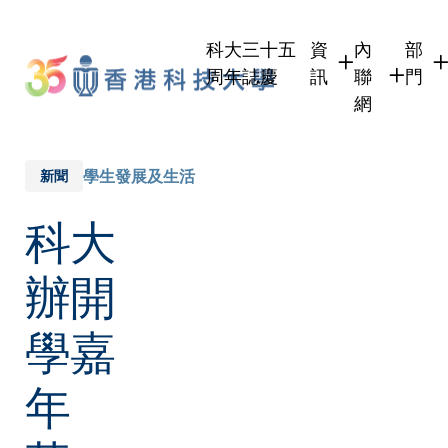
Skip
to
科大三十五
資
內
部
main
周年誌慶
訊
聯
門
content
網
學生
學生內聯網
學術
職員
職員行政內
學術
學生發展及生活
新聞
校友
校友內聯網
行政
科大
社交
傳媒
式
公眾
辦開
學嘉
年