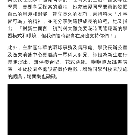
學業，更要享受探索的過程。她亦鼓勵同學要勇於發掘
自己的興趣和潛能，建立長久的友誼，秉持科大「凡事
皆可為」的精神，並充分享受這段成長的旅程。她又指
出：「對新生而言，初到科大難免要花時間適應新的學
習模式和環境，但我們隨時都會在身邊支持你們！」
此外，主辦嘉年華的環球事務及傳訊處、學務長辦公室
及逸夫演藝中心更邀請一眾科大師兄、師姐為新生進行
樂隊演出、無伴奏合唱、花式跳繩、啦啦隊及跳舞表
演，並於校園各處設置攤位遊戲，增進同學對校園設施
的認識，場面樂也融融。