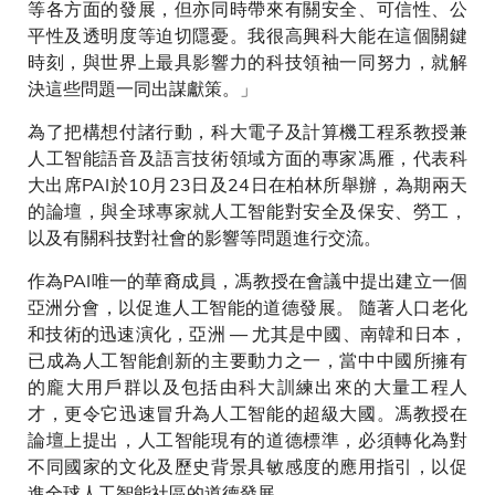
等各方面的發展，但亦同時帶來有關安全、可信性、公
平性及透明度等迫切隱憂。我很高興科大能在這個關鍵
時刻，與世界上最具影響力的科技領袖一同努力，就解
決這些問題一同出謀獻策。」
為了把構想付諸行動，科大電子及計算機工程系教授兼
人工智能語音及語言技術領域方面的專家馮雁，代表科
大出席PAI於10月23日及24日在柏林所舉辦，為期兩天
的論壇，與全球專家就人工智能對安全及保安、勞工，
以及有關科技對社會的影響等問題進行交流。
作為PAI唯一的華裔成員，馮教授在會議中提出建立一個
亞洲分會，以促進人工智能的道德發展。 隨著人口老化
和技術的迅速演化，亞洲 — 尤其是中國、南韓和日本，
已成為人工智能創新的主要動力之一，當中中國所擁有
的龐大用戶群以及包括由科大訓練出來的大量工程人
才，更令它迅速冒升為人工智能的超級大國。馮教授在
論壇上提出，人工智能現有的道德標準，必須轉化為對
不同國家的文化及歷史背景具敏感度的應用指引，以促
進全球人工智能社區的道德發展。