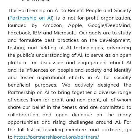
The Partnership on AI to Benefit People and Society
(
Partnership on AI
) is a not-for-profit organization,
founded by Amazon, Apple, Google/DeepMind,
Facebook, IBM and Microsoft. Our goals are to study
and formulate best practices on the development,
testing, and fielding of AI technologies, advancing
the public’s understanding of AI, to serve as an open
platform for discussion and engagement about AI
and its influences on people and society and identify
and foster aspirational efforts in AI for socially
beneficial purposes. We actively designed the
Partnership on AI to bring together a diverse range
of voices from for-profit and non-profit, all of whom
share our belief in the tenets and are committed to
collaboration and open dialogue on the many
opportunities and rising challenges around AI. For
the full list of founding members and partners, go
to
https://partnershiponai.org/partners/
.