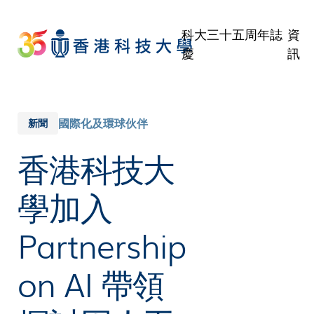
Skip
to
科大三十五周年誌
資
main
慶
訊
content
學
職
校
國際化及環球伙伴
新聞
傳
香港科技大
公
學加入
Partnership
on AI 帶領