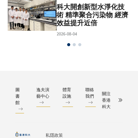
科大開創新型水淨化技
術 精準聚合污染物 經濟
效益提升近倍
2026-08-04
圖
逸夫演
體育
聯絡
關注
書
藝中心
設施
我們
香港
館
科大
私隱政策