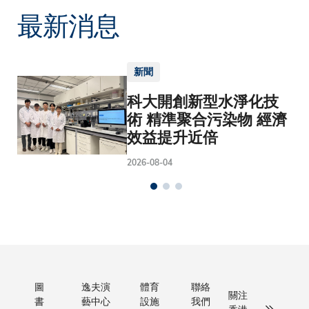
最新消息
新聞
科大開創新型水淨化技
術 精準聚合污染物 經濟
效益提升近倍
2026-08-04
圖
逸夫演
體育
聯絡
關注
書
藝中心
設施
我們