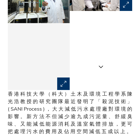
香 港 科 技 大 學 （ 科 大 ） 土 木 及 環 境 工 程 學 系 陳
陳 光 浩 教 授 的 研 究 團 隊 率
光 浩 教 授 的 研 究 團 隊 最 近 發 明 了 「 殺 泥 技 術 」
先 應 用 「 硫 酸 鹽 還 原 菌 」
( SANI Process ) ， 大 大 減 低 污 水 處 理 廠 對 環 境 的
淨 化 污 水 ， 大 幅 減 少 製 造
影 響 。 新 方 法 不 但 減 少 逾 九 成 污 泥 量 、 舒 緩 臭
污 泥 達 九 成 以 上 。
味 、 又 能 減 低 能 源 消 耗 及 溫 室 氣 體 排 放 ， 更 可
把 處 理 污 水 的 費 用 及 佔 用 空 間 減 低 五 成 以 上 。