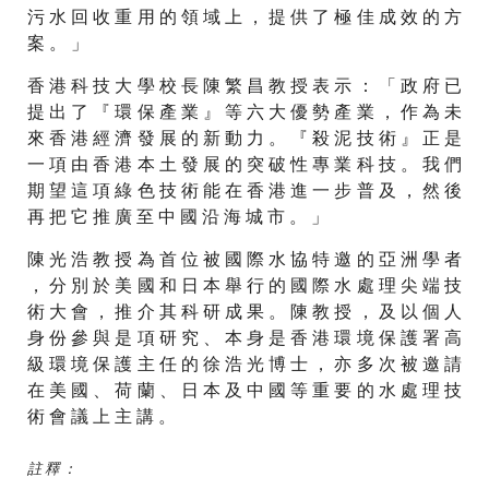
污 水 回 收 重 用 的 領 域 上 ， 提 供 了 極 佳 成 效 的 方
案 。 」
香 港 科 技 大 學 校 長 陳 繁 昌 教 授 表 示 ： 「 政 府 已
提 出 了 『 環 保 產 業 』 等 六 大 優 勢 產 業 ， 作 為 未
來 香 港 經 濟 發 展 的 新 動 力 。 『 殺 泥 技 術 』 正 是
一 項 由 香 港 本 土 發 展 的 突 破 性 專 業 科 技 。 我 們
期 望 這 項 綠 色 技 術 能 在 香 港 進 一 步 普 及 ， 然 後
再 把 它 推 廣 至 中 國 沿 海 城 市 。 」
陳 光 浩 教 授 為 首 位 被 國 際 水 協 特 邀 的 亞 洲 學 者
， 分 別 於 美 國 和 日 本 舉 行 的 國 際 水 處 理 尖 端 技
術 大 會 ， 推 介 其 科 研 成 果 。 陳 教 授 ， 及 以 個 人
身 份 參 與 是 項 研 究 、 本 身 是 香 港 環 境 保 護 署 高
級 環 境 保 護 主 任 的 徐 浩 光 博 士 ， 亦 多 次 被 邀 請
在 美 國 、 荷 蘭 、 日 本 及 中 國 等 重 要 的 水 處 理 技
術 會 議 上 主 講 。
註 釋 ：