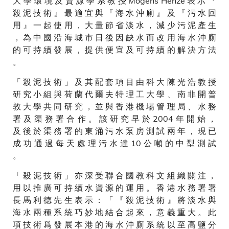
大 學 環 境 及 資 源 學 系 教 授 Mogens Henze 表 示 『
殺 泥 技 術 』 最 適 宜 與 『 海 水 沖 廁 』 及 『 污 水 回
用 』 一 起 使 用 ， 大 量 節 省 淡 水 ， 減 少 污 泥 產 生
， 為 中 國 沿 海 城 市 日 後 因 缺 水 而 改 用 海 水 沖 廁
的 可 持 續 發 展 ， 提 供 便 宜 及 可 持 續 的 解 決 方 法
。
「 殺 泥 技 術 」 及 其 配 套 項 目 由 科 大 陳 光 浩 教 授
研 究 小 組 與 荷 蘭 代 爾 夫 特 理 工 大 學 、 南 非 開 普
敦 大 學 共 同 研 究 ， 並 與 香 港 機 場 管 理 局 、 水 務
署 及 渠 務 署 合 作 。 該 研 究 早 於 2004 年 開 始 ，
及 後 於 渠 務 署 的 東 涌 污 水 泵 房 測 試 兩 年 ， 現 已
成 功 通 過 每 天 處 理 污 水 達 10 公 噸 的 中 型 測 試
。
「 殺 泥 技 術 」 亦 深 受 聯 合 國 教 科 文 組 織 關 注 ，
用 以 推 廣 可 持 續 水 資 源 的 運 用 。 香 港 水 務 署 署
長 馬 利 德 先 生 表 示 ： 「 『 殺 泥 技 術 』 將 淡 水 與
海 水 兩 種 系 統 巧 妙 地 結 合 起 來 ， 意 義 重 大 。 此
項 技 術 爲 發 展 本 港 的 海 水 沖 廁 系 統 以 至 高 鹽 分