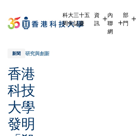
Skip
to
科大三十五
資
內
部
main
周年誌慶
訊
聯
門
content
網
學生
學生內聯網
學術
職員
職員行政內
學術
研究與創新
新聞
校友
校友內聯網
行政
香港
社交
傳媒
式
公眾
科技
大學
發明