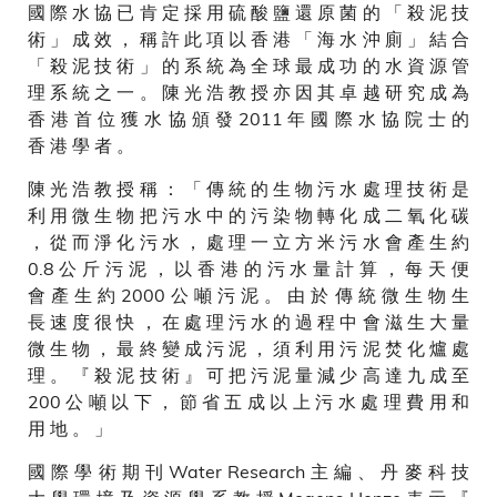
國 際 水 協 已 肯 定 採 用 硫 酸 鹽 還 原 菌 的 「 殺 泥 技
術 」 成 效 ， 稱 許 此 項 以 香 港 「 海 水 沖 廁 」 結 合
「 殺 泥 技 術 」 的 系 統 為 全 球 最 成 功 的 水 資 源 管
理 系 統 之 一 。 陳 光 浩 教 授 亦 因 其 卓 越 研 究 成 為
香 港 首 位 獲 水 協 頒 發 2011 年 國 際 水 協 院 士 的
香 港 學 者 。
陳 光 浩 教 授 稱 ： 「 傳 統 的 生 物 污 水 處 理 技 術 是
利 用 微 生 物 把 污 水 中 的 污 染 物 轉 化 成 二 氧 化 碳
， 從 而 淨 化 污 水 ， 處 理 一 立 方 米 污 水 會 產 生 約
0.8 公 斤 污 泥 ， 以 香 港 的 污 水 量 計 算 ， 每 天 便
會 產 生 約 2000 公 噸 污 泥 。 由 於 傳 統 微 生 物 生
長 速 度 很 快 ， 在 處 理 污 水 的 過 程 中 會 滋 生 大 量
微 生 物 ， 最 終 變 成 污 泥 ， 須 利 用 污 泥 焚 化 爐 處
理 。 『 殺 泥 技 術 』 可 把 污 泥 量 減 少 高 達 九 成 至
200 公 噸 以 下 ， 節 省 五 成 以 上 污 水 處 理 費 用 和
用 地 。 」
國 際 學 術 期 刊 Water Research 主 編 、 丹 麥 科 技