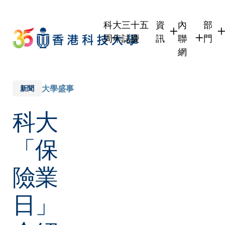
Skip
to
科大三十五
資
內
部
main
周年誌慶
訊
聯
門
content
網
學生
學生內聯網
學術
職員
職員行政內
學術
大學盛事
新聞
校友
校友內聯網
行政
科大
社交
傳媒
式
公眾
「保
險業
日」