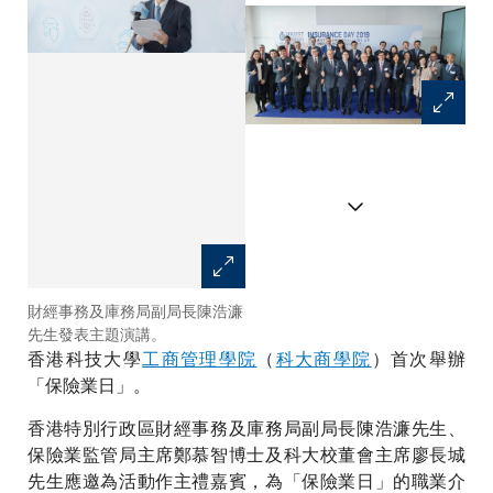
財經事務及庫務局副局長陳浩濂
主禮嘉賓陳浩濂先生及保險業監
先生發表主題演講。
管局主席鄭慕智博士(左四及
香港科技大學
工商管理學院
（
三)；科大代表包括校董會主席
科大商學院
）首次舉辦
廖長城先生(右三)、校董會成員
「保險業日」。
容永祺博士(右二)、副校長（大
香港特別行政區財經事務及庫務局副局長陳浩濂先生、
學拓展）林文怡教授(右一)、商
學院院長譚嘉因教授(左二)及商
保險業監管局主席鄭慕智博士及科大校董會主席廖長城
學院執行總監（就業發展及企業
先生應邀為活動作主禮嘉賓，為「保險業日」的職業介