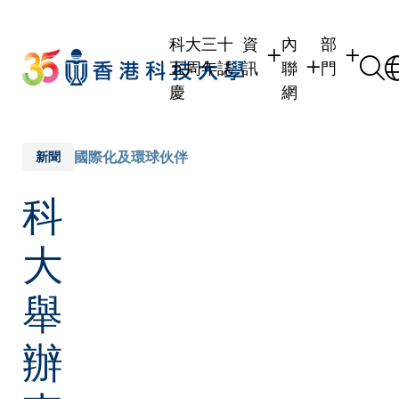
Skip
to
科大三十
資
內
部
main
五周年誌
訊
聯
門
content
慶
網
學生
學生內聯網
學術部門
職員
職員行政內聯網
學術課程
國際化及環球伙伴
新聞
校友
校友內聯網
行政部門
科
社交平台
傳媒
式
公眾
大
舉
辦