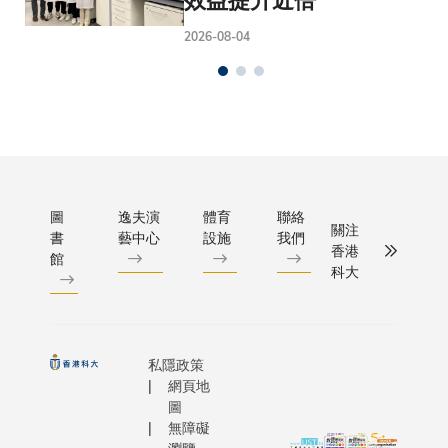
效益提升近倍
2026-08-04
圖
逸夫演
體育
聯絡
關注
書
藝中心
設施
我們
香港
館
科大
私隱政策
網頁地
圖
無障礙