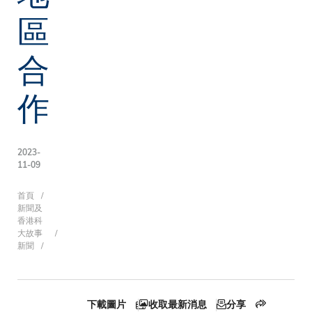
區
合
作
2023-
11-09
導
首頁
新聞及
香港科
大故事
新聞
航
下載圖片
收取最新消息
分享