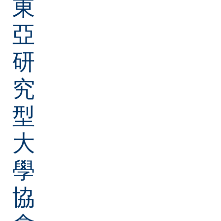
東
亞
研
究
型
大
學
協