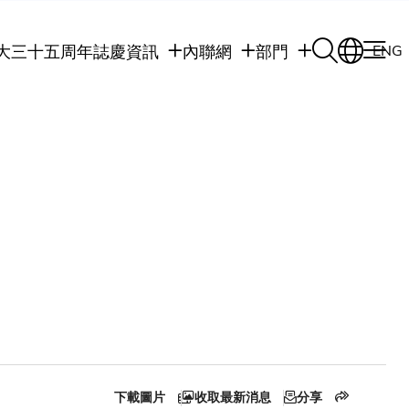
大三十五周年誌慶
資訊
內聯網
部門
ENG
學生
學生內聯網
學術部門
職員
職員行政內聯網
學術課程
校友
校友內聯網
行政部門
社交平台及應用程
傳媒
式
公眾
下載圖片
收取最新消息
分享