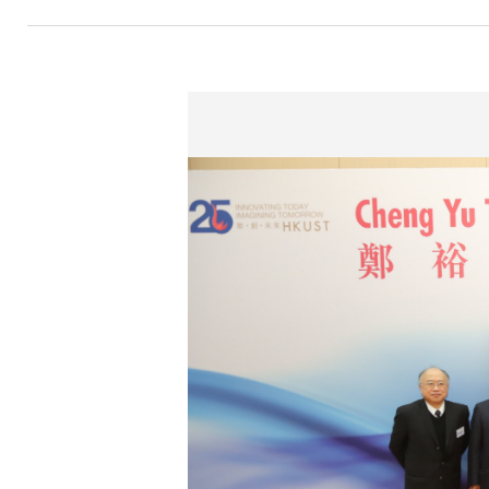
航
連
結