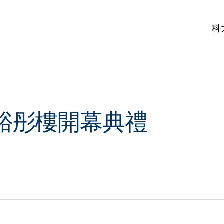
科
裕彤樓開幕典禮