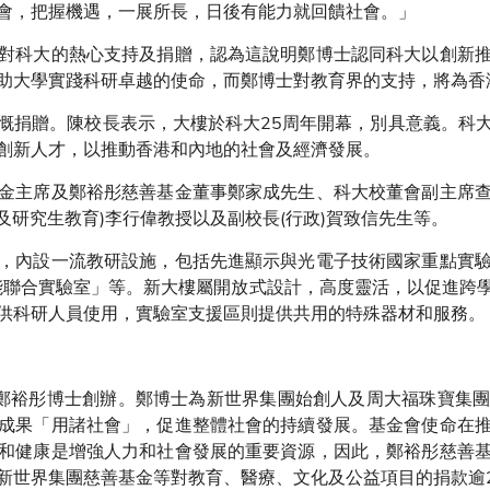
會，把握機遇，一展所長，日後有能力就回饋社會。」
對科大的熱心支持及捐贈，認為這說明鄭博士認同科大以創新
助大學實踐科研卓越的使命，而鄭博士對教育界的支持，將為香
慨捐贈。陳校長表示，大樓於科大25周年開幕，別具意義。科
創新人才，以推動香港和內地的社會及經濟發展。
金主席及鄭裕彤慈善基金董事鄭家成先生、科大校董會副主席
發及研究生教育)李行偉教授以及副校長(行政)賀致信先生等。
，內設一流教研設施，包括先進顯示與光電子技術國家重點實
能聯合實驗室」等。新大樓屬開放式設計，高度靈活，以促進跨
供科研人員使用，實驗室支援區則提供共用的特殊器材和服務。
鄭裕彤博士創辦。鄭博士為新世界集團始創人及周大福珠寶集
成果「用諸社會」，促進整體社會的持續發展。基金會使命在
和健康是增強人力和社會發展的重要資源，因此，鄭裕彤慈善
新世界集團慈善基金等對教育、醫療、文化及公益項目的捐款逾