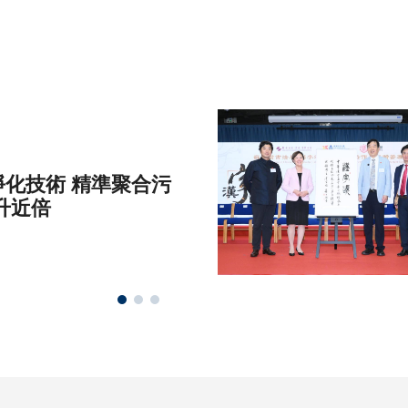
化技術 精準聚合污
升近倍