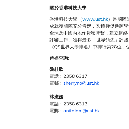
關於香港科技大學
香港科技大學（
www.ust.hk
）是國際
成就獲國際充分肯定，又積極促進跨學
全球及中國內地作緊密聯繫，建立網絡
評審工作」獲得最多「世界領先」評級，
《QS世界大學排名》中排行第28位，
傳媒查詢:
魯桂欣
電話﹕2358 6317
電郵﹕
sherryno@ust.hk
林淑媛
電話﹕2358 6313
電郵﹕
anitalam@ust.hk