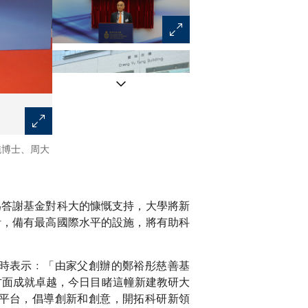
純博士、周大
一眾嘉賓主持開幕儀式。
為答謝基金對科大的慷慨支持，大學將新
計，備有最高國際水平的設施，將有助科
時表示﹕「由家父創辦的鄭裕彤慈善基
方面成就卓越，今日目睹這幢新建教研大
平台，倡導創新和創意，開拓科研新領