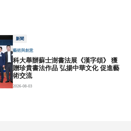
新聞
藝術與創意
科大舉辦蘇士澍書法展《漢字頌》 獲
贈珍貴書法作品 弘揚中華文化 促進藝
術交流
2026-08-03