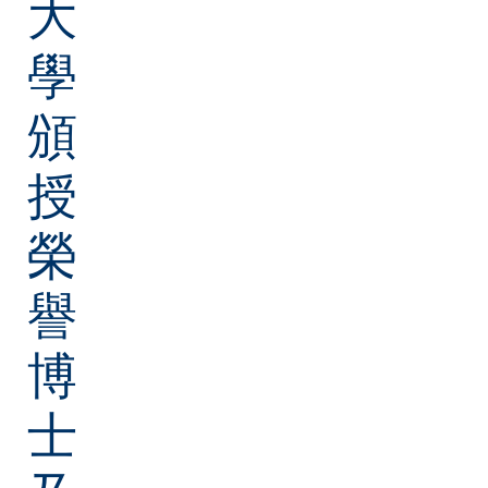
大
學
頒
授
榮
譽
博
士