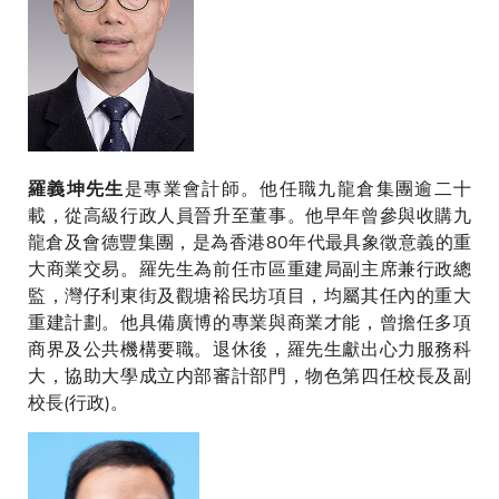
是專業會計師。他任職九龍倉集團逾二十
羅義坤先生
載，從高級行政人員晉升至董事。他早年曾參與收購九
龍倉及會德豐集團，是為香港80年代最具象徵意義的重
大商業交易。羅先生為前任市區重建局副主席兼行政總
監，灣仔利東街及觀塘裕民坊項目，均屬其任內的重大
重建計劃。他具備廣博的專業與商業才能，曾擔任多項
商界及公共機構要職。退休後，羅先生獻出心力服務科
大，協助大學成立内部審計部門，物色第四任校長及副
校長(行政)。