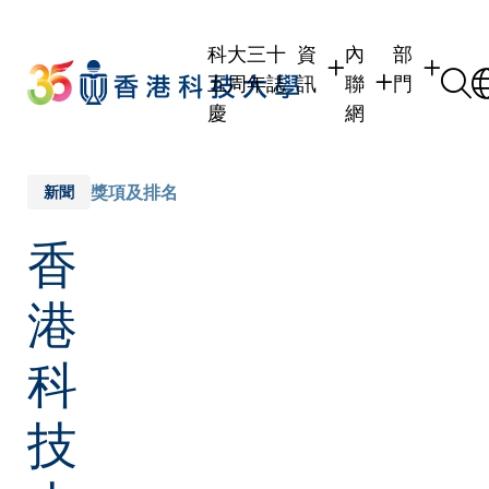
Skip
to
科大三十
資
內
部
main
五周年誌
訊
聯
門
content
慶
網
學生
學生內聯網
學術部門
職員
職員行政內聯網
學術課程
獎項及排名
新聞
校友
校友內聯網
行政部門
香
社交平台
傳媒
式
公眾
港
科
技