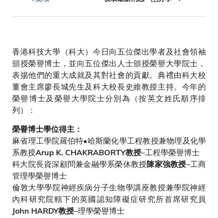
連
結
香港科技大學（科大）今日向五位傑出學者及社會領袖
頒授榮譽博士，並向五位傑出人士頒授榮譽大學院士，
表揚他們的重大成就及其對社會的貢獻。典禮由科大校
董會主席廖長城先生及科大校長史維教授主持。今年的
榮譽博士及榮譽大學院士分別為（按英文姓氏順序排
列）：
榮譽博士學位得主：
麻省理工學院羅伯特•哈斯蘭化學工程教授兼物理及化學
系教授
–工程學榮譽博士
Arup K. CHAKRABORTY教授
科大院長資深顧問兼金融學系榮休教授
–工商
陳家強教授
管理學榮譽博士
倫敦大學學院神經疾病分子生物學講座教授兼學院神經
內科研究院轄下的英國認知障礙症研究所首席研究員
–理學榮譽博士
John HARDY教授