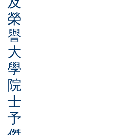
及
榮
譽
大
學
院
士
予
傑