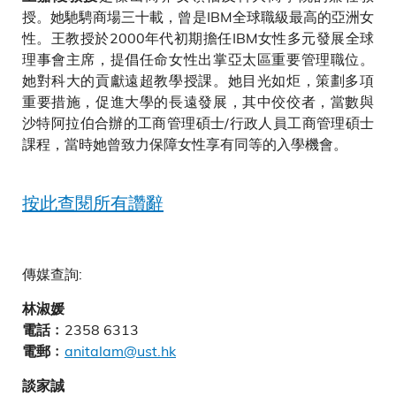
授。她馳騁商場三十載，曾是IBM全球職級最高的亞洲女
性。王教授於2000年代初期擔任IBM女性多元發展全球
理事會主席，提倡任命女性出掌亞太區重要管理職位。
她對科大的貢獻遠超教學授課。她目光如炬，策劃多項
重要措施，促進大學的長遠發展，其中佼佼者，當數與
沙特阿拉伯合辦的工商管理碩士/行政人員工商管理碩士
課程，當時她曾致力保障女性享有同等的入學機會。
按此查閱所有讚辭
傳媒查詢:
林淑媛
2358 6313
電話﹕
anitalam@ust.hk
電郵﹕
談家誠