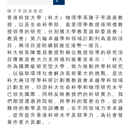
陳 子 亭 講 座 教 授
張 明 傑 教 授
香 港 科 技 大 學 （ 科 大 ） 物 理 學 系 陳 子 亭 講 座 教
授 ， 以 及 生 命 科 學 部 、 嘉 里 理 學 教 授 張 明 傑 教
授 領 導 的 研 究 ， 分 別 獲 大 學 教 育 資 助 委 員 會 （
教 資 會 ） 第 六 輪 卓 越 學 科 領 域 計 劃 列 為 資 助 項
目 ， 兩 項 目 資 助 總 額 接 近 港 幣 一 億 元 。
科 大 校 長 陳 繁 昌 教 授 對 兩 位 教 授 領 導 的 研 究 項
目 獲 教 資 會 大 力 支 持 感 到 振 奮 並 表 示 ： 「 科 大
作 為 國 際 級 研 究 型 大 學 ， 致 力 推 動 跨 學 科 研 究
， 以 協 助 環 球 社 會 解 決 當 前 重 大 的 挑 戰 。 是 次
科 大 兩 項 理 學 科 研 計 劃 獲 教 資 會 卓 越 學 科 領 域
計 劃 支 持 ， 印 證 科 大 生 命 科 學 和 物 理 研 究 水 平
已 領 先 國 際 ， 同 時 反 映 教 授 們 的 科 研 實 力 。 我
們 期 望 透 過 跨 院 校 、 跨 學 科 的 緊 密 合 作 ， 提 供
難 得 的 教 學 及 培 訓 機 會 ， 在 不 同 領 域 力 求 卓 越
， 從 而 提 升 香 港 科 研 水 平 及 競 爭 力 ， 為 社 會 發
展 作 更 大 貢 獻 。 」