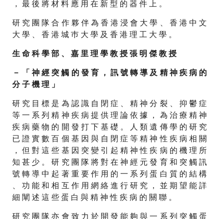
， 最 後 將 材 料 應 用 在 新 型 的 器 件 上 。
研 究 團 隊 合 作 夥 伴 為 香 港 浸 會 大 學 、 香 港 中 文
大 學 、 香 港 城 巿 大 學 及 香 港 理 工 大 學 。
生 命 科 學 部 、 嘉 里 理 學 教 授 張 明 傑 教 授
－ 「 神 經 突 觸 的 發 育 ， 訊 號 轉 導 及 精 神 疾 病 的
分 子 機 理 」
研 究 目 標 是 為 認 識 自 閉 症 、 精 神 分 裂 、 抑 鬱 症
等 一 系 列 精 神 疾 病 提 供 理 論 依 據 ， 為 治 療 精 神
疾 病 藥 物 的 開 發 打 下 基 礎 。 人 類 遺 傳 學 的 研 究
已 證 實 數 百 個 基 因 與 自 閉 症 等 精 神 性 疾 病 相 關
， 但 對 這 些 基 因 突 變 引 起 精 神 性 疾 病 的 機 理 所
知 甚 少 。 研 究 團 隊 將 對 在 神 經 元 發 育 和 突 觸 訊
號 轉 導 中 起 著 重 要 作 用 的 一 系 列 蛋 白 質 的 結 構
、 功 能 和 相 互 作 用 網 絡 進 行 研 究 ， 並 期 望 能 詳
細 闡 述 這 些 蛋 白 與 精 神 性 疾 病 的 關 聯 。
研 究 團 隊 亦 會 致 力 於 開 發 能 夠 與 一 系 列 突 觸 蛋