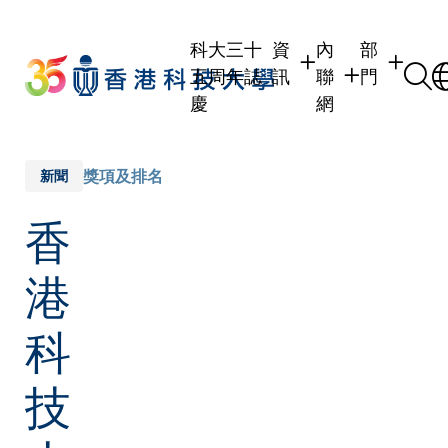
Skip
to
科大三十
資
內
部
main
五周年誌
訊
聯
門
content
慶
網
學生
學生內聯網
學術部門
職員
職員行政內聯網
學術課程
獎項及排名
新聞
校友
校友內聯網
行政部門
香
社交平台
傳媒
式
公眾
港
科
技