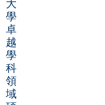
大
學
卓
越
學
科
領
域