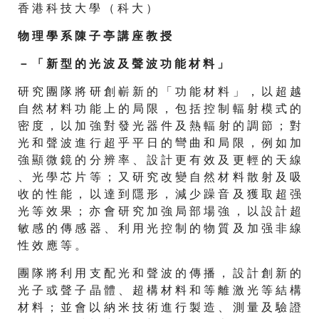
香 港 科 技 大 學 （ 科 大 ）
物 理 學 系 陳 子 亭 講 座 教 授
－ 「 新 型 的 光 波 及 聲 波 功 能 材 料 」
研 究 團 隊 將 研 創 嶄 新 的 「 功 能 材 料 」 ， 以 超 越
自 然 材 料 功 能 上 的 局 限 ， 包 括 控 制 輻 射 模 式 的
密 度 ， 以 加 強 對 發 光 器 件 及 熱 輻 射 的 調 節 ； 對
光 和 聲 波 進 行 超 乎 平 日 的 彎 曲 和 局 限 ， 例 如 加
強 顯 微 鏡 的 分 辨 率 、 設 計 更 有 效 及 更 輕 的 天 線
、 光 學 芯 片 等 ； 又 研 究 改 變 自 然 材 料 散 射 及 吸
收 的 性 能 ， 以 達 到 隱 形 ， 減 少 躁 音 及 獲 取 超 强
光 等 效 果 ； 亦 會 研 究 加 強 局 部 場 強 ， 以 設 計 超
敏 感 的 傳 感 器 、 利 用 光 控 制 的 物 質 及 加 强 非 線
性 效 應 等 。
團 隊 將 利 用 支 配 光 和 聲 波 的 傳 播 ， 設 計 創 新 的
光 子 或 聲 子 晶 體 、 超 構 材 料 和 等 離 激 光 等 結 構
材 料 ； 並 會 以 納 米 技 術 進 行 製 造 、 測 量 及 驗 證