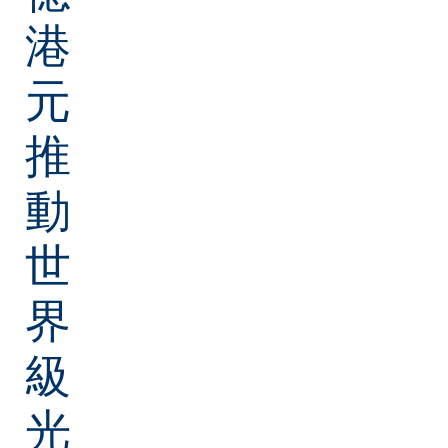
港
元
推
動
世
界
級
光