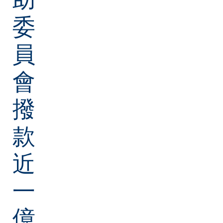
委
員
會
撥
款
近
一
億