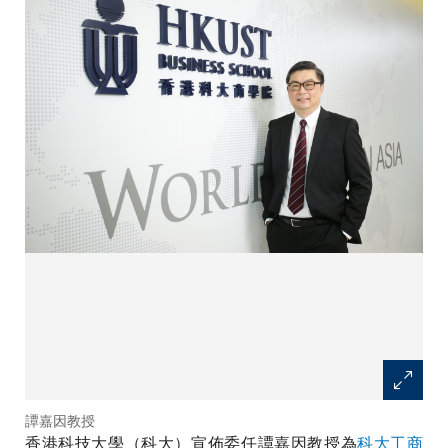
譚嘉因教授
香港科技大學（科大）宣佈委任譚嘉因教授為
科大工商