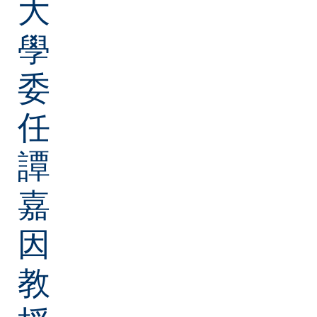
大
學
委
任
譚
嘉
因
教