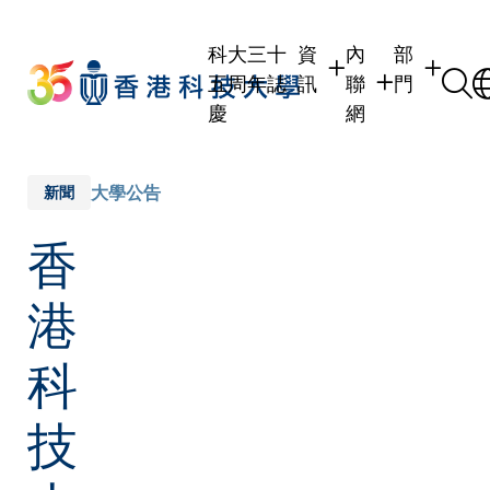
Skip
to
科大三十
資
內
部
main
五周年誌
訊
聯
門
content
慶
網
學生
學生內聯網
學術部門
職員
職員行政內聯網
學術課程
大學公告
新聞
校友
校友內聯網
行政部門
香
社交平台
傳媒
式
公眾
港
科
技