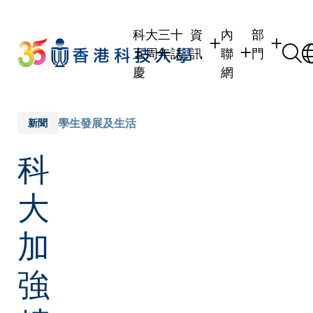
Skip
to
科大三十
資
內
部
main
五周年誌
訊
聯
門
content
慶
網
學生
學生內聯網
學術部門
職員
職員行政內聯網
學術課程
學生發展及生活
新聞
校友
校友內聯網
行政部門
科
社交平台
傳媒
式
公眾
大
加
強