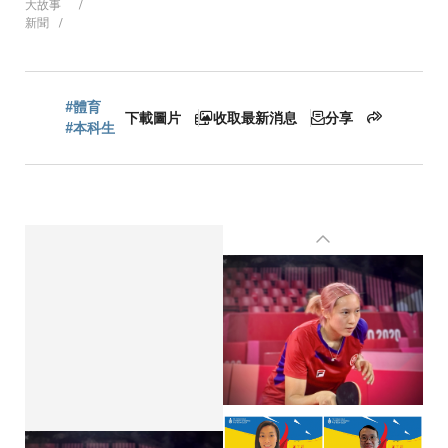
大故事
新聞
航
連
#體育
下載圖片
收取最新消息
分享
#本科生
結