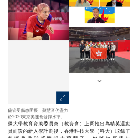
儘管受傷患困擾，蘇慧音仍盡力
本科招生入學事務處處長劉夢琳
於2020東京奧運會發揮水準。
教授（左上）及署理學務長周敬
繼大學教育資助委員會（教資會）上周推出為精英運動
流教授（右上）於今日新聞發佈
會上分享大學將如何支援優秀運
員而設的新入學計劃後，香港科技大學（科大）取錄了
動員學生，如將於九月入學的蘇