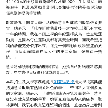
42,100元的全額學費獎學金以及55,000元生活津貼、輔
導服務，以及為運動員參與比賽和提供預防受傷與治療
傷患訓練提供等資助。
即將於九月開展大學生活的蘇慧音對此感到既緊張又興
奮，她表示：「現在距離我最後一次在校上課已有大概
十年的時間。我在本應上學的年紀選擇成為一位全職運
動員，是因為每位運動員都有其黃金時間，而我希望把
我的潛能充分發揮出來。這是一個精彩而收獲豐盛的旅
程，而我準備繼續在我人生的第二章節，燃燒這份熱
情。」
慧音將修讀學院制的理學課程。她指自己對物理科感興
趣，並立志他日從事科研或教育工作。
本科招生及入學事務處處長
劉夢琳教授
指大學很高興能
把如慧音般既有熱誠又出色的學生，帶到科大這個多元
的大家庭。她表示：「儘管訓練過程緊湊而艱辛，慧音
從沒有放棄過她的學習，她更克服傷患帶來的痛楚，取
得勝利。我衷心欣賞這種堅韌的個性，並從她身上看到