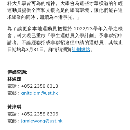
科大凡事皆可為的精神。大學會為這些才華橫溢的年輕
運動員提供全面和支援充足的學習環境，讓他們能在追
求學業的同時，繼續為本港爭光。」
為了讓更多本地運動員把握於 2022/23學年入學之機
會，科大現已重啟「學生運動員入學計劃」予非聯招申
請者。不論經聯招或非聯招途徑申請的運動員，其截止
日期均為3月31日。詳情請瀏覧
計劃網站
。
傳媒查詢:
林淑媛
電話﹕+852 2358 6313
電郵﹕
anitalam@ust.hk
黃津琪
電話﹕+852 2358 6306
電郵﹕
jamiewong@ust.hk