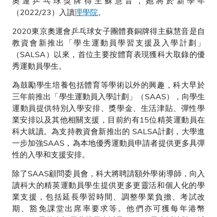
奧運乒乓球獎牌得主蘇慧音，她將於新學年
慧音。
（2022/23）入讀
理學院
。
2020東京奧運會乒乓球女子團體賽銅牌得主蘇慧音是自
教資會新推出「學生運動員學習支援及入學計劃」
（SALSA）以來，首位主要按體育表現獲科大取錄的優
秀運動員學生。
為鼓勵學生培養包括體育等學術以外的興趣，科大早於
三年前推出「學生運動員入學計劃」（SAAS），向學生
運動員提供特別入學安排、獎學金、生活津貼、彈性學
業安排以及其他相關支援，目前約有15位精英運動員在
科大就讀。為支持教資會新推出的 SALSA計劃，大學進
一步加強SAAS，為本地優秀運動員申請者提供更多具彈
性的入學和支援安排。
除了SAAS顧問委員會，科大將聘請額外學術導師，向入
讀科大的精英運動員學生提供更多更靈活和個人化的學
業支援，包括延長學習時間、調整學業負擔、考試改
期、豁免課堂出席率要求等。他們亦可獲每年港幣