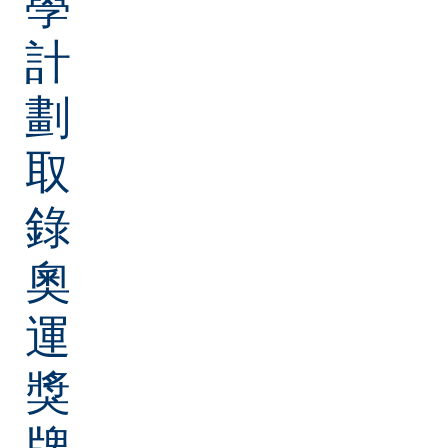
學
計
劃
取
錄
奧
運
獎
牌