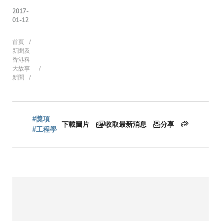
2017-
01-12
導
首頁
新聞及
香港科
大故事
新聞
航
連
#獎項
下載圖片
收取最新消息
分享
#工程學
結