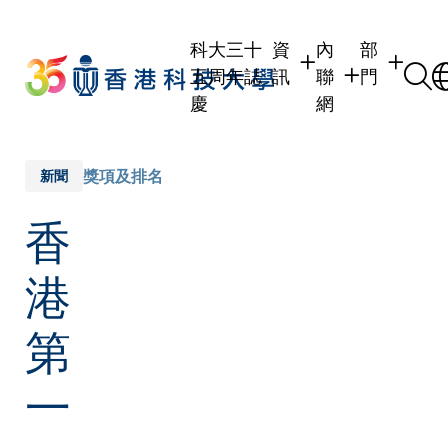
Skip
to
科大三十
資
內
部
main
五周年誌
訊
聯
門
content
慶
網
學生
學生內聯網
學術部門
職員
職員行政內聯網
學術課程
獎項及排名
新聞
校友
校友內聯網
行政部門
香
社交平台
傳媒
式
公眾
港
第
一