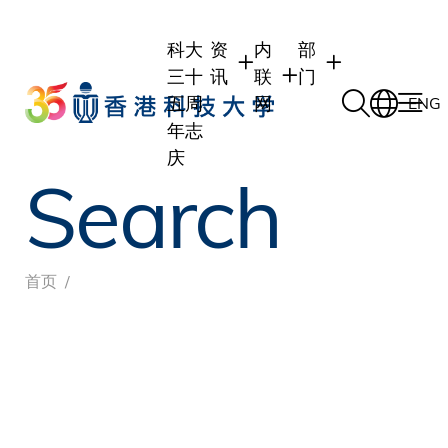
Skip
to
科大
资
内
部
main
三十
讯
联
门
content
五周
网
ENG
年志
庆
Search
学生
学生内联网
学术部门
职员
职员行政内联网
学术课程
校友
校友内联网
行政部门
面
首页
社交平台及应用程
传媒
式
公众
包