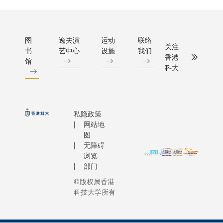
屑
图
逸夫演
运动
联络
关注
书
艺中心
设施
我们
香港
馆
科大
私隐政策
网站地
图
无障碍
浏览
部门
©版权属香港
科技大学所有