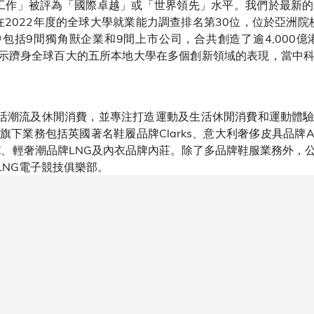
審工作」被評為「國際卓越」或「世界領先」水平。我們於最新
在2022年度的全球大學就業能力調查排名第30位，位於亞洲院
當中包括9間獨角獸企業和9間上市公司，合共創造了逾4,000
，展示躋身全球百大的五所本地大學在多個創新領域的表現，當中
融入生活潮流及休閒消費，並專注打造運動及生活休閒消費和運動
務包括英國著名鞋履品牌Clarks、意大利奢侈皮具品牌Amede
ini.X、輕奢潮品牌LNG及內衣品牌內莊。除了多品牌鞋服業務
LNG電子競技俱樂部。