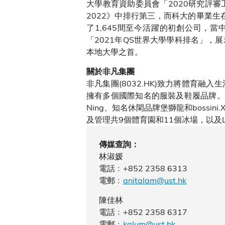
大學教育資助委員會「2020研究評
2022》中排行第三，而科大的畢業生
了1,645間至今活躍的初創公司，
「2021年QS世界大學學科排名」
本地大學之首。
關於非凡集團
非凡集團(8032.HK)致力將體育
擁有多個國際知名的服裝及鞋履品牌。旗下業
Ning、知名休閑品牌堡獅龍和boss
及管理共9個體育園和11個冰場，以及
傳媒查詢：
林淑媛
電話﹕+852 2358 6313
電郵﹕
anitalam@ust.hk
陳佳林
電話﹕+852 2358 6317
電郵﹕
kalum@ust.hk