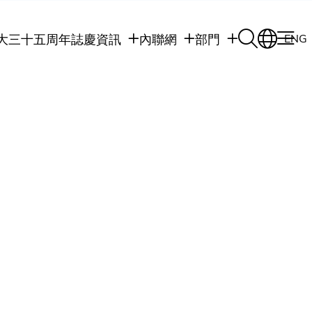
大三十五周年誌慶
資訊
內聯網
部門
ENG
學生
學生內聯網
學術部門
職員
職員行政內聯網
學術課程
校友
校友內聯網
行政部門
社交平台及應用程
傳媒
式
公眾