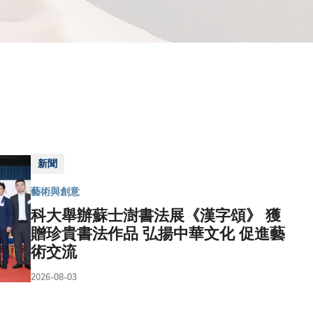
新聞
藝術與創意
科大舉辦蘇士澍書法展《漢字頌》 獲
贈珍貴書法作品 弘揚中華文化 促進藝
術交流
2026-08-03