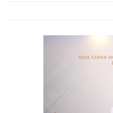
航
連
結