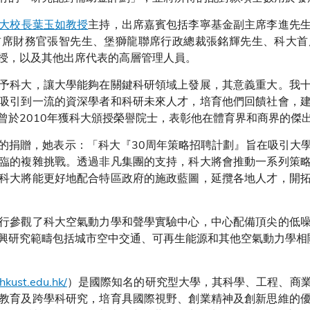
大校長葉玉如教授
主持，出席嘉賓包括李寧基金副主席李進先
首席財務官張智先生、堡獅龍聯席行政總裁張銘輝先生、科大首
授，以及其他出席代表的高層管理人員。
予科大，讓大學能夠在關鍵科研領域上發展，其意義重大。我
吸引到一流的資深學者和科研未來人才，培育他們回饋社會，
曾於2010年獲科大頒授榮譽院士，表彰他在體育界和商界的傑
的捐贈，她表示：「科大『30周年策略招聘計劃』旨在吸引大
臨的複雜挑戰。透過非凡集團的支持，科大將會推動一系列策
科大將能更好地配合特區政府的施政藍圖，延攬各地人才，開
行參觀了科大空氣動力學和聲學實驗中心，中心配備頂尖的低
興研究範疇包括城市空中交通、可再生能源和其他空氣動力學相
hkust.edu.hk/
）是國際知名的研究型大學，其科學、工程、商
教育及跨學科研究，培育具國際視野、創業精神及創新思維的