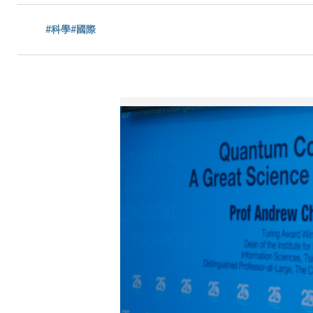
航
#科學
#國際
連
結