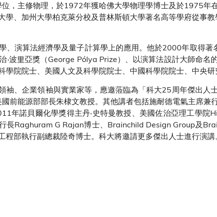
學位，主修物理，於1972年獲哈佛大學物理學博士及於1975
大學、加州大學柏克萊分校及普林斯頓大學著名高等學府從事教學
演算法經濟學及量子計算學上的應用。他於2000年取得著名的圖靈
獎（George Pólya Prize）、以演算法設計大師命名的克努特獎（
科學院院士、美國人文及科學院院士、中國科學院院士、中央研
領袖、企業領袖與實業家等，應邀蒞臨為「科大25周年傑出人
、美國前能源部部長朱棣文教授。其他講者包括施耐德電氣主席兼
11年諾貝爾化學獎得主丹‧史特曼教授、美國佐治亞理工學院Hig
m G Rajan博士、Brainchild Design Group及Brainch
工程部執行副總裁陸奇博士。科大將邀請更多傑出人士進行演講