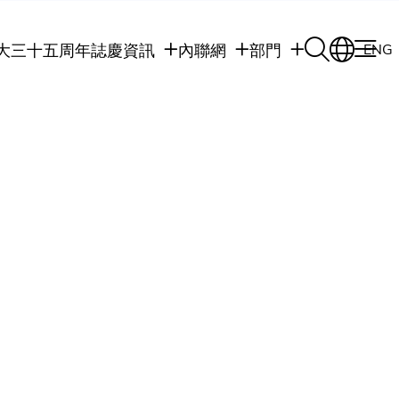
大三十五周年誌慶
資訊
內聯網
部門
ENG
學生
學生內聯網
學術部門
職員
職員行政內聯網
學術課程
校友
校友內聯網
行政部門
社交平台及應用程
傳媒
式
公眾