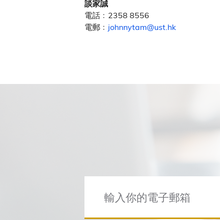
談家誠
電話﹕2358 8556
電郵﹕
johnnytam@ust.hk