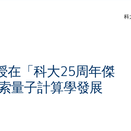
科
授在「科大25周年傑
探索量子計算學發展