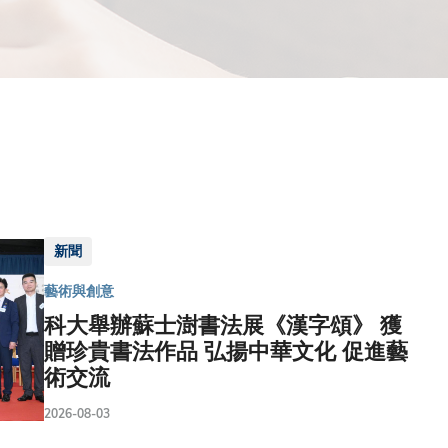
新聞
藝術與創意
科大舉辦蘇士澍書法展《漢字頌》 獲
贈珍貴書法作品 弘揚中華文化 促進藝
術交流
2026-08-03