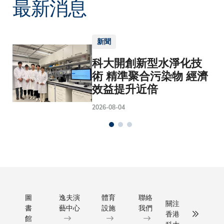
最新消息
新聞
科大開創新型水淨化技
術 精準聚合污染物 經濟
效益提升近倍
2026-08-04
圖
逸夫演
體育
聯絡
關注
書
藝中心
設施
我們
香港
館