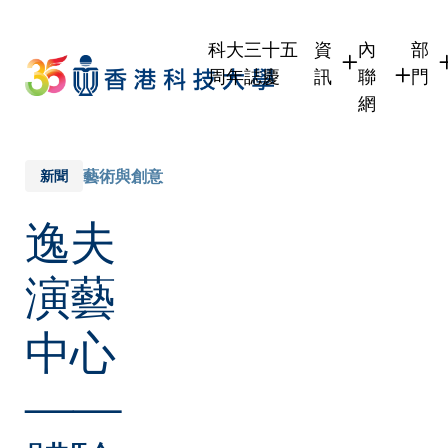
Skip
to
科大三十五
資
內
部
main
周年誌慶
訊
聯
門
content
網
學生
學生內聯
學
職員
職員行政
學
藝術與創意
新聞
校友
校友內聯
行
逸夫
社
傳媒
式
公眾
演藝
中心
——