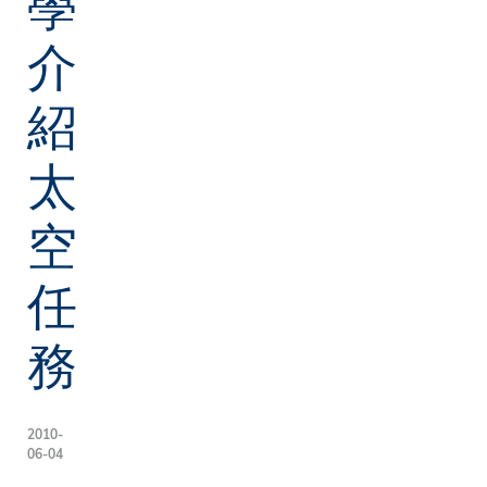
學
介
紹
太
空
任
務
2010-
06-04