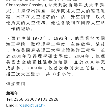
Christopher Cassidy ), 今 天 到 訪 香 港 科 技 大 學 (科
大)， 主 持 傑 出 講 座 ， 親 身 闡 述 太 空 人 的 遴 選 過
程 、 日 常 在 太 空 總 署 的 生 活 、 升 空 訓 練 ， 以 及
他 負 責 的 太 空 任 務 。 他 也 會 談 到 在 國 際 太 空 站
工 作 的 經 驗 。
卡 西 迪 生 於 1970 年 。 1993 年 ， 他 畢 業 於 美 國
海 軍 學 院 ， 取 得 理 學 士 學 位 ， 主 修 數 學 。 隨 後
， 他 在 美 國 麻 省 理 工 大 學 攻 讀 海 洋 工 程 學 ， 並
於 2000 年 取 得 理 學 碩 士 學 位 。 2004 年 ， 他 獲
美 國 太 空 總 署 挑 選 參 加 培 訓 ， 並 於 2006 年 完
成 訓 練 。 2009 年 ， 他 首 次 參 與 太 空 任 務 ， 包
括 三 次 太 空 漫 步 ， 共 18 多 小 時 。
傳 媒 查 詢 ：
賴嘉年
2358 6306 / 9103 2928
Tel:
rosslai@ust.hk
Email: