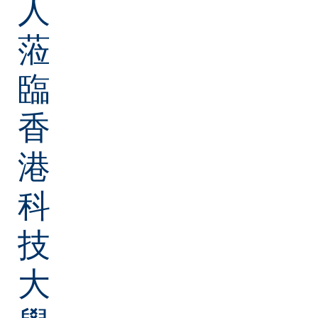
人
蒞
臨
香
港
科
技
大