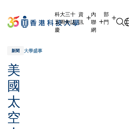
Skip
to
科大三十
資
內
部
main
五周年誌
訊
聯
門
content
慶
網
學生
學生內聯網
學術部門
職員
職員行政內聯網
學術課程
大學盛事
新聞
校友
校友內聯網
行政部門
美
社交平台
傳媒
式
公眾
國
太
空