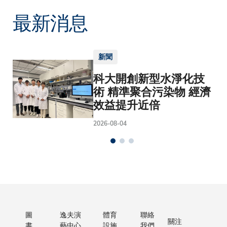
最新消息
新聞
科大開創新型水淨化技
術 精準聚合污染物 經濟
效益提升近倍
2026-08-04
圖
逸夫演
體育
聯絡
關注
書
藝中心
設施
我們