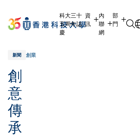
Skip
to
科大三十
資
內
部
main
五周年誌
訊
聯
門
content
慶
網
學生
學生內聯網
學術部門
職員
職員行政內聯網
學術課程
創業
新聞
校友
校友內聯網
行政部門
創
社交平台
傳媒
式
公眾
意
傳
承