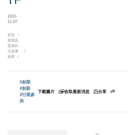
2022-
11-07
導
首頁
新聞及
香港科
大故事
新聞
航
連
#創業
#創新
下載圖片
收取最新消息
分享
#行業參
與
結