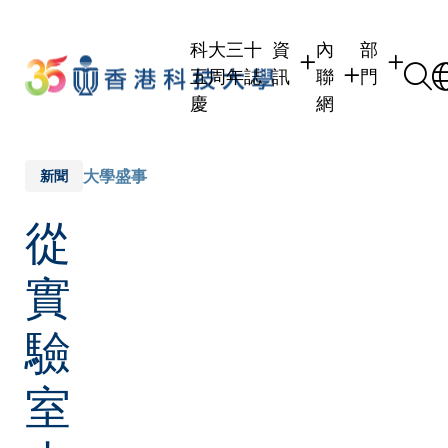
Skip
to
科大三十
資
內
部
main
五周年誌
訊
聯
門
content
慶
網
學生
學生內聯網
學術部門
職員
職員行政內聯網
學術課程
大學盛事
新聞
校友
校友內聯網
行政部門
從
社交平台
傳媒
式
公眾
實
驗
室