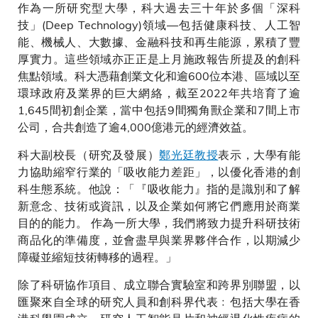
作為一所研究型大學，科大過去三十年於多個「深科
技」(Deep Technology)領域—包括健康科技、人工智
能、機械人、大數據、金融科技和再生能源，累積了豐
厚實力。這些領域亦正正是上月施政報告所提及的創科
焦點領域。科大憑藉創業文化和逾600位本港、區域以至
環球政府及業界的巨大網絡，截至2022年共培育了逾
1,645間初創企業，當中包括9間獨角獸企業和7間上市
公司，合共創造了逾4,000億港元的經濟效益。
科大副校長（研究及發展）
鄭光廷教授
表示，大學有能
力協助縮窄行業的「吸收能力差距」，以優化香港的創
科生態系統。他說：「『吸收能力』指的是識別和了解
新意念、技術或資訊，以及企業如何將它們應用於商業
目的的能力。 作為一所大學，我們將致力提升科研技術
商品化的準備度，並會盡早與業界夥伴合作，以期減少
障礙並縮短技術轉移的過程。」
除了科研協作項目、成立聯合實驗室和跨界別聯盟，以
匯聚來自全球的研究人員和創科界代表﹕包括大學在香