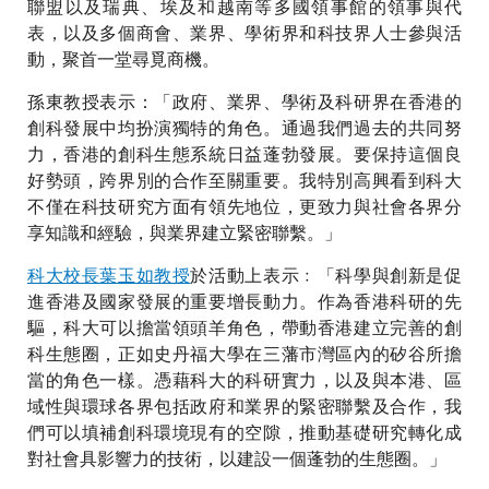
聯盟以及瑞典、埃及和越南等多國領事館的領事與代
表，以及多個商會、業界、學術界和科技界人士參與活
動，聚首一堂尋覓商機。
孫東教授表示：「政府、業界、學術及科研界在香港的
創科發展中均扮演獨特的角色。通過我們過去的共同努
力，香港的創科生態系統日益蓬勃發展。要保持這個良
好勢頭，跨界別的合作至關重要。我特別高興看到科大
不僅在科技研究方面有領先地位，更致力與社會各界分
享知識和經驗，與業界建立緊密聯繫。」
科大校長葉玉如教授
於活動上表示﹕「科學與創新是促
進香港及國家發展的重要增長動力。作為香港科研的先
驅，科大可以擔當領頭羊角色，帶動香港建立完善的創
科生態圈，正如史丹福大學在三藩市灣區內的矽谷所擔
當的角色一樣。憑藉科大的科研實力，以及與本港、區
域性與環球各界包括政府和業界的緊密聯繫及合作，我
們可以填補創科環境現有的空隙，推動基礎研究轉化成
對社會具影響力的技術，以建設一個蓬勃的生態圈。」