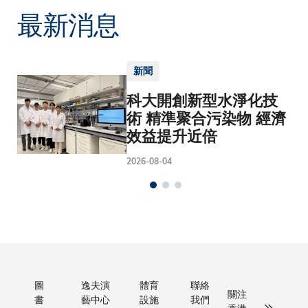
最新消息
新聞
科大開創新型水淨化技
術 精準聚合污染物 經濟
效益提升近倍
2026-08-04
圖
逸夫演
體育
聯絡
關注
書
藝中心
設施
我們