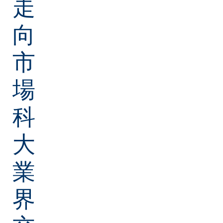
走
向
市
場
科
大
業
界