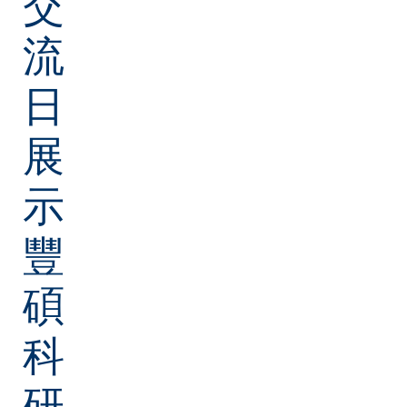
交
流
日
展
示
豐
碩
科
研