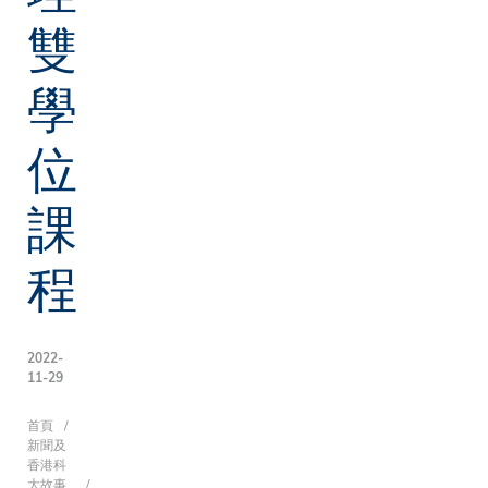
雙
學
位
課
程
2022-
11-29
導
首頁
新聞及
香港科
大故事