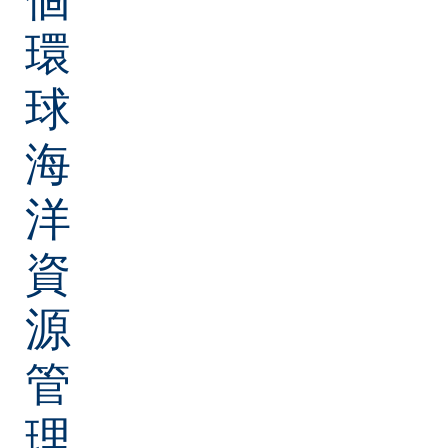
環
球
海
洋
資
源
管
理