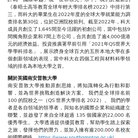
《泰晤士高等教育全球年輕大學排名榜2022》中排行第
三，而科大的畢業生在2022年度的全球大學就業能力調
查排名第30位，位於亞洲院校前列。截至2022年，科大
成員共創立了1,645間至今活躍的初創公司，當中包括9
間獨角獸企業和7間上市公司，合共創造了逾4,000億港
元的經濟效益。投資推廣署早前引用「2021年QS世界大
學學科排名」，展示躋身全球百大的五所本地大學在多
個創新領域的表現，當中科大在四個工程與材料科學領
域的排名為本地大學之首。
關於英國南安普敦大學
南安普敦大學推動原創思維，將知識轉化為行動和影
響，並為世界挑戰創造解決方案。 我們是全球排名前
100 的院校之一（QS 世界大學排名 2022）。 我們的學
者是各自領域的領導者，與知名的國際企業和組織建立
聯繫，並啟發了來自全球超過 135 個國家的22,000 名
優秀學生。 大學透過提供優質教育，幫助學生踏上探索
之旅，發揮他們的潛力，並加入擁有逾200,000 名校友
的國際網絡。
https://www.southampton.ac.uk/