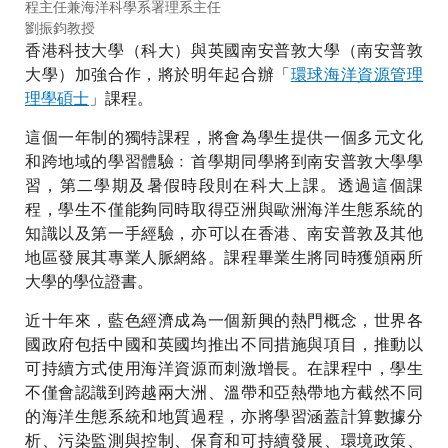
程主任兼海洋科學系署理系主任
劉振鈞教授
香港科技大學（科大）與英國南安普敦大學（南安普敦
大學）加強合作，將於明年起合辦「
環球海洋資源管理
理學碩士
」課程。
這個一年制的獨特課程，將會為學生提供一個多元文化
和跨地域的學習體驗﹕首學期同學將到南安普敦大學學
習，第二學期及暑假時段則在科大上課。透過這個課
程，學生不僅能夠同時取得亞洲與歐洲海洋生態系統的
知識以及第一手經驗，亦可以在香港、南安普敦及其他
地區發展其專業人脈網絡。課程畢業生將同時獲頒兩所
大學的學位證書。
近十年來，藍色經濟成為一個新興的熱門概念，世界各
國政府包括中國和英國均推出不同措施與項目，推動以
可持續方式使用海洋資源而刺激增長。在課程中，學生
不僅會認識到跨越兩大洲、溫帶和亞熱帶地方截然不同
的海洋生態系統和地質過程，亦將學習涵蓋計算數據分
析、污染監測與控制、保育和可持續發展、環境政策、