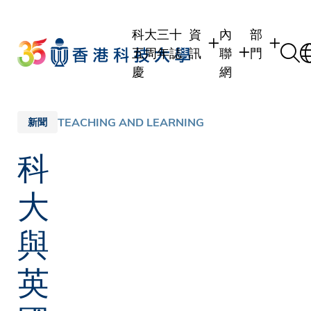
Skip
to
科大三十
資
內
部
main
五周年誌
訊
聯
門
content
慶
網
學生
學生內聯網
學術部門
職員
職員行政內聯網
學術課程
TEACHING AND LEARNING
新聞
校友
校友內聯網
行政部門
科
社交平台
傳媒
式
公眾
大
與
英