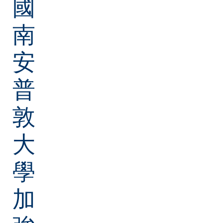
國
南
安
普
敦
大
學
加