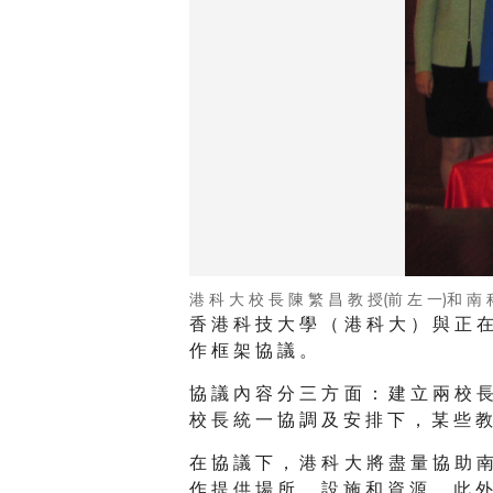
港 科 大 校 長 陳 繁 昌 教 授(前 左 一)和 南 
香 港 科 技 大 學 （ 港 科 大 ） 與 正 在
作 框 架 協 議 。
協 議 內 容 分 三 方 面 ： 建 立 兩 校 長
校 長 統 一 協 調 及 安 排 下 ， 某 些 教
在 協 議 下 ， 港 科 大 將 盡 量 協 助 南
作 提 供 場 所 、 設 施 和 資 源 。 此 外