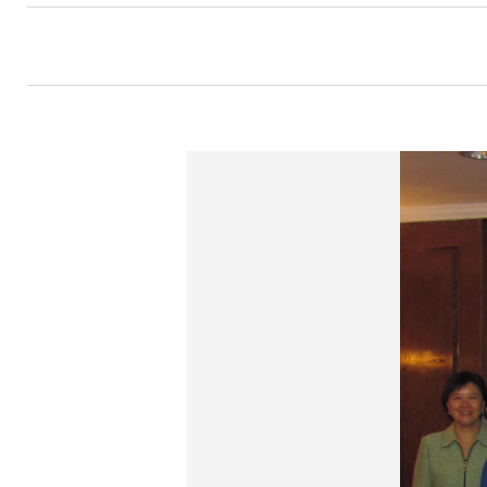
航
連
結