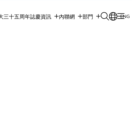
大三十五周年誌慶
資訊
內聯網
部門
ENG
學生
學生內聯網
學術部門
職員
職員行政內聯網
學術課程
校友
校友內聯網
行政部門
社交平台及應用程
傳媒
式
公眾