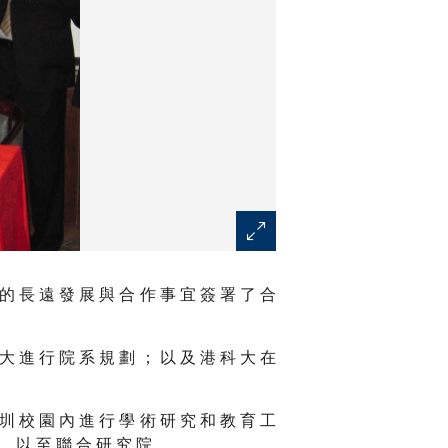
 的 長 遠 發 展 與 合 作 事 宜 簽 署 了 合
 大 進 行 院 系 規 劃 ； 以 及 港 科 大 在
 圳 校 園 內 進 行 學 術 研 究 和 教 育 工
 ， 以 至 聯 合 研 究 院 。