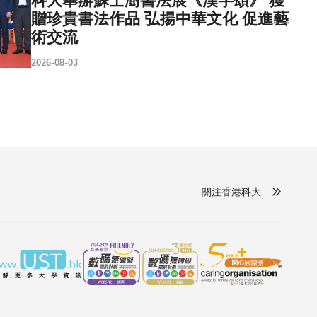
科大舉辦蘇士澍書法展《漢字頌》 獲
贈珍貴書法作品 弘揚中華文化 促進藝
術交流
2026-08-03
關注香港科大