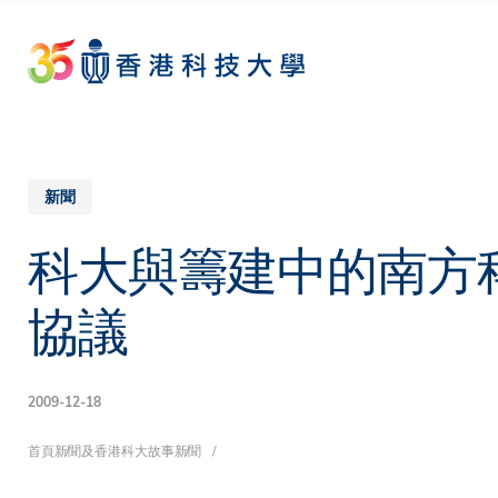
Skip
to
main
content
新聞
科大與籌建中的南方
協議
2009-12-18
導
首頁
新聞及香港科大故事
新聞