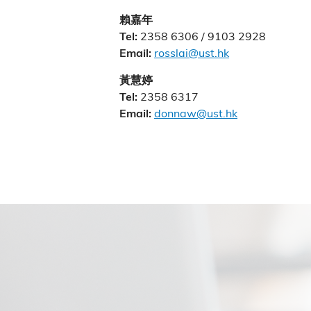
賴嘉年
2358 6306 / 9103 2928
Tel:
rosslai@ust.hk
Email:
黃慧婷
2358 6317
Tel:
donnaw@ust.hk
Email: