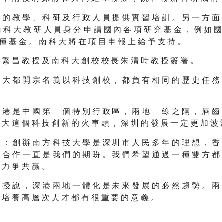
 的 教 學 、 科 研 及 行 政 人 員 提 供 實 習 培 訓 。 另 一 方 面
 科 大 教 研 人 員 身 分 申 請 國 內 各 項 研 究 基 金 ， 例 如 國
 種 基 金 。 南 科 大 將 在 項 目 申 報 上 給 予 支 持 。
 繁 昌 教 授 及 南 科 大 創 校 校 長 朱 清 時 教 授 簽 署 。
 大 都 開 宗 名 義 以 科 技 創 校 ， 都 負 有 相 同 的 歷 史 任 務
 港 是 中 國 第 一 個 特 別 行 政 區 ， 兩 地 一 線 之 隔 ， 唇 齒
 大 這 個 科 技 創 新 的 火 車 頭 ， 深 圳 的 發 展 一 定 更 加 波
 ： 創 辦 南 方 科 技 大 學 是 深 圳 市 人 民 多 年 的 理 想 ， 香
 合 作 一 直 是 我 們 的 期 盼 。 我 們 希 望 通 過 一 種 雙 方 都
 力 爭 共 贏 。
 授 說 ， 深 港 兩 地 一 體 化 是 未 來 發 展 的 必 然 趨 勢 。 兩
 培 養 高 層 次 人 才 都 有 很 重 要 的 意 義 。