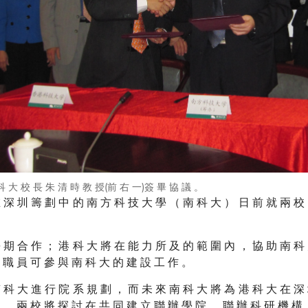
科 大 校 長 朱 清 時 教 授(前 右 一)簽 畢 協 議 。
 深 圳 籌 劃 中 的 南 方 科 技 大 學 （ 南 科 大 ） 日 前 就 兩 校
 期 合 作 ； 港 科 大 將 在 能 力 所 及 的 範 圍 內 ， 協 助 南 科
 職 員 可 參 與 南 科 大 的 建 設 工 作 。
 科 大 進 行 院 系 規 劃 ， 而 未 來 南 科 大 將 為 港 科 大 在 深
 ， 兩 校 將 探 討 在 共 同 建 立 聯 辦 學 院 、 聯 辦 科 研 機 構