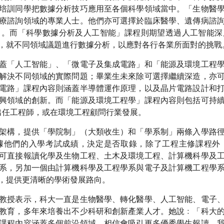
培訓同學把數據分析技巧應用至各個科學領域當中。「生物醫
療諮詢領域的專業人士。他們亦可選擇於臨床醫學、遺傳病諮
力。而「科學數據分析及人工智能」課程則期望透過人工智能深
，就不同領域議題進行數據分析，以應對各行各業所面對的挑戰
蓋「人工智能」、「微電子及集成電路」和「能源及環境工程
解決不同領域的實際問題；畢業生未來除可選擇繼續深造，亦
電路」課程內容則涵蓋半導體運作原理，以及晶片電路設計和
興領域的創新。而「能源及環境工程學」課程內容則包括可持
業出任工程師，或在環境工程顧問行業發展。
架構，提供「學院制」（大類收生）和「學系制」兩條入學路
據他們的入學考試成績，決定是否取錄，除了工程主修課程外
可直接報讀化學及生物工程、土木及環境工程、計算機科學及
系，另加一個由計算機科學及工程學系與電子及計算機工程學
，提供更清晰的學術發展路向。
教授表示，科大一直是生物醫學、轉化醫學、人工智能、電子
教育，多年來培養出不少科研和創新產業人才。她說﹕「科大
課程內容涵蓋多個前沿領域，相信會吸引更多優秀學生報讀。