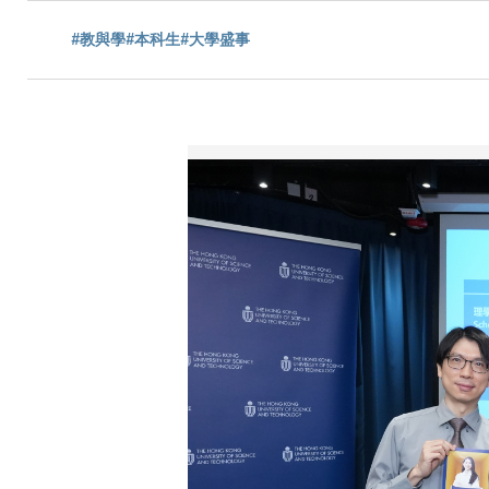
航
#教與學
#本科生
#大學盛事
連
結