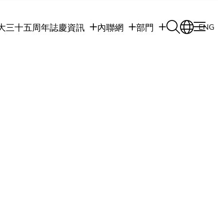
大三十五周年誌慶
資訊
內聯網
部門
ENG
學生
學生內聯網
學術部門
職員
職員行政內聯網
學術課程
校友
校友內聯網
行政部門
社交平台及應用程
傳媒
式
公眾