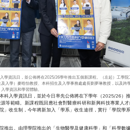
入學資訊日，並公佈將在2025/26學年推出五個新課程。（左起）工學
生及入學）麥晧怡教授、本科招生及入學事務處處長劉夢琳教授，以及跨
、入學資訊和學習體驗。
本科入學資訊日，並於今日率先公佈將在下學年（2025/26）
能源等範疇。新課程既回應社會對醫療科研和新興科技專業人才
院」收生制，今年將新加入「學系」收生途徑，實行「學院學
院推出。由理學院推出的「生物醫學及健康科學」和「科學數