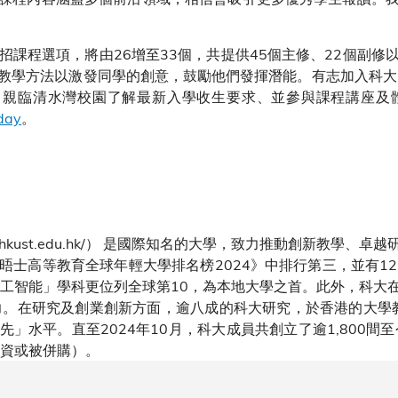
的聯招課程選項，將由26增至33個，共提供45個主修、22個副
教學方法以激發同學的創意，鼓勵他們發揮潛能。有志加入科大
，親臨清水灣校園了解最新入學收生要求、並參與課程講座及
oday
。
ww.hkust.edu.hk/） 是國際知名的大學，致力推動創新教學
士高等教育全球年輕大學排名榜2024》中排行第三，並有12個
人工智能」學科更位列全球第10，為本地大學之首。此外，科大
力。在研究及創業創新方面，逾八成的科大研究，於香港的大學教
」水平。直至2024年10月，科大成員共創立了逾1,800間
集資或被併購）。