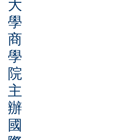
大
學
商
學
院
主
辦
國