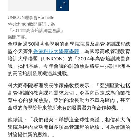
UNICON理事會Rochelle
商學院企業客戶代表於特別環節
Weichman致開幕詞，為
分享對高管培訓的經驗和期望。
「2014年高管培訓總監會議」
揭開序幕。
全球超過50間著名學府的商學院院長及高管培訓課程總
監今天齊集
香港科技大學商學院
，為國際高級管理教育
培訓大學聯盟（UNICON）的「2014年高管培訓總監會
議」揭開序幕。今年會議的討論焦點將集中探討亞洲區
的高管培訓發展機遇與挑戰。
科大商學院署理院長陳家樂教授表示：「亞洲區對包括
高管培訓的教育課程需求殷切，令區內迅速成為商業教
育中心的發展焦點。亞洲的增長動力不單為區內，甚至
全球的商學院帶來前所未有的發展潛力和合作契機。」
他續說：「我們很榮幸舉辦這全球性會議，相信科大商
學院為區內成功開辦多項高管課程的經驗，可為會議的
討論提供新的思維。」