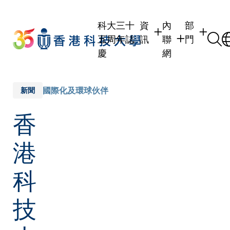
Skip
to
科大三十
資
內
部
main
五周年誌
訊
聯
門
content
慶
網
學生
學生內聯網
學術部門
職員
職員行政內聯網
學術課程
國際化及環球伙伴
新聞
校友
校友內聯網
行政部門
香
社交平台
傳媒
式
公眾
港
科
技