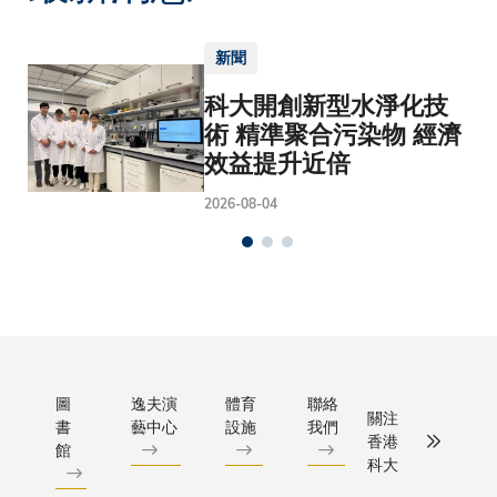
新聞
科大開創新型水淨化技
術 精準聚合污染物 經濟
效益提升近倍
2026-08-04
圖
逸夫演
體育
聯絡
關注
書
藝中心
設施
我們
香港
館
科大