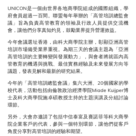
UNICON是一個由世界各地商學院組成的國際組織，學
府會員超過一百間。聯盟每年舉辦的「高管培訓總監會
議」旨為負責高管教育的領袖及行政人員提供交流機
會，讓他們分享真知灼見，鼓勵業界提升營運效益。
今年會議選址香港，由科大商學院主辦，彰顯亞洲高管
培訓市場備受業界重視。為期三天的會議主題為「亞洲
高管培訓的主要轉變與發展動力」，與會者將就區內高
管教育的機遇與挑戰、最佳實務經驗及未來發展方向等
議題，發表見解和最新的研究結果。
今年的「高管培訓總監會議」集六大洲、20個國家的學
校代表，活動包括由倫敦政治經濟學院Miade Kuijper博
士及科大商學院施卓碩教授主持的主題演講及分組討論
環節。
另外，大會亦邀請了包括中信泰富及賽諾菲等科大商學
院企業客戶的代表，參與一個特別環節，讓他們從客戶
角度分享對高管培訓的經驗和期望。