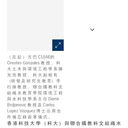
（ 左 起 ） 古 巴 CUJAE的
合 作 團 隊 聯 同 渠 務 署 機 電
Orestes Gonzales 教 授 、 科
工 程 部 高 級 機 電 高 程 師 馮
大 土 木 與 環 境 工 程 學 系 陳
永 昌 （ 右 二 ） ， 參 觀 科 大
光 浩 教 授 、 科 大 副 校 長
在 沙 田 污 水 處 理 廠 建 設 的
（研 發 及 研 究 生 教 育） 李
「 殺 泥 」 污 水 處 理 系 統 。
行 偉 教 授 、 聯 合 國 教 科 文
組 織 水 教 育 學 院 環 境 工 程
與 水 科 技 學 系 主 任 Damir
Brdjanovic 教 授 及 Carlos
Lopez Vazquez 博 士 出 席 合
作 備 忘 錄 簽 署 儀 式 。
香 港 科 技 大 學 （ 科 大 ） 與 聯 合 國 教 科 文 組 織 水