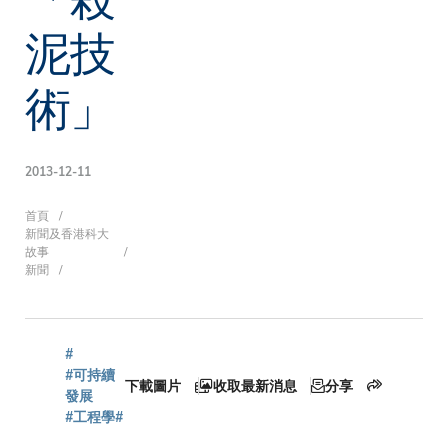
泥技
術」
2013-12-11
導
首頁
新聞及香港科大
故事
新聞
航
#
連
#可持續
下載圖片
收取最新消息
分享
發展
#工程學
#