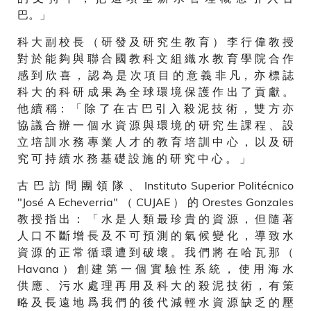
巴。」
科 大 副 校 長 （ 研 發 及 研 究 生 教 育 ） 李 行 偉 教 授
對 於 能 夠 與 聯 合 國 教 科 文 組 織 水 教 育 學 院 合 作
感 到 欣 喜 ， 認 為 是 次 項 目 的 意 義 非 凡， 亦 標 誌
科 大 的 科 研 成 果 為 全 球 環 境 保 護 作 出 了 貢 獻 。
他 續 稱： 「 除 了 在 古 巴 引 入 殺 泥 技 術 ， 雙 方 亦
協 議 合 辦 一 個 水 資 源 與 環 境 的 研 究 生 課 程 、 設
立 培 訓 水 務 專 業 人 才 的 教 育 培 訓 中 心 ， 以 及 研
究 可 持 續 水 務 基 礎 設 施 的 研 究 中 心 。 」
古 巴 訪 問 團 領 隊 、 Instituto Superior Politécnico
"José A Echeverria" （ CUJAE ） 的 Orestes Gonzales
教 授 指 出 ： 「 水 是 人 類 最 珍 貴 的 資 源 ， 但 隨 著
人 口 不 斷 增 長 及 不 可 預 測 的 氣 候 變 化 ， 導 致 水
資 源 的 正 常 循 環 遭 到 破 壞 。 我 們 將 在 哈 瓦 那 （
Havana ） 創 建 第 一 個 實 驗 性 系 統 ， 使 用 海 水
供 應 、 污 水 處 理 再 用 及 科 大 的 殺 泥 技 術 ， 有 策
略 及 長 遠 地 爲 我 們 的 後 代 減 輕 水 資 源 缺 乏 的 壓