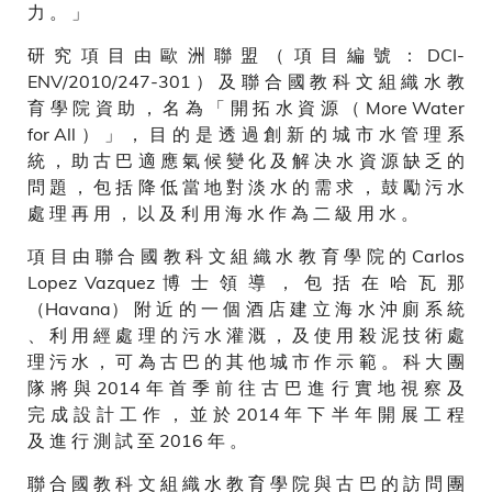
力 。 」
研 究 項 目 由 歐 洲 聯 盟 （ 項 目 編 號 ： DCI-
ENV/2010/247-301 ） 及 聯 合 國 教 科 文 組 織 水 教
育 學 院 資 助 ， 名 為 「 開 拓 水 資 源 （ More Water
for All ） 」 ， 目 的 是 透 過 創 新 的 城 市 水 管 理 系
統 ， 助 古 巴 適 應 氣 候 變 化 及 解 决 水 資 源 缺 乏 的
問 題 ， 包 括 降 低 當 地 對 淡 水 的 需 求 ， 鼓 勵 污 水
處 理 再 用 ， 以 及 利 用 海 水 作 為 二 級 用 水 。
項 目 由 聯 合 國 教 科 文 組 織 水 教 育 學 院 的 Carlos
Lopez Vazquez 博 士 領 導 ， 包 括 在 哈 瓦 那
（Havana） 附 近 的 一 個 酒 店 建 立 海 水 沖 廁 系 統
、 利 用 經 處 理 的 污 水 灌 溉 ， 及 使 用 殺 泥 技 術 處
理 污 水 ， 可 為 古 巴 的 其 他 城 市 作 示 範 。 科 大 團
隊 將 與 2014 年 首 季 前 往 古 巴 進 行 實 地 視 察 及
完 成 設 計 工 作 ， 並 於 2014 年 下 半 年 開 展 工 程
及 進 行 測 試 至 2016 年 。
聯 合 國 教 科 文 組 織 水 教 育 學 院 與 古 巴 的 訪 問 團