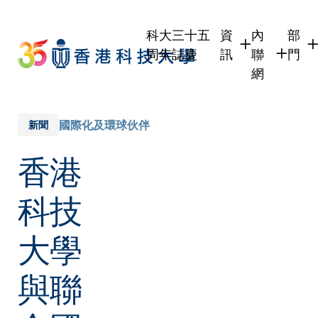
Skip
to
科大三十五
資
內
部
main
周年誌慶
訊
聯
門
content
網
學生
學生內聯網
學術
職員
職員行政內
學術
國際化及環球伙伴
新聞
校友
校友內聯網
行政
香港
社交
傳媒
式
公眾
科技
大學
與聯