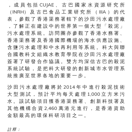
， 成 員 包 括 CUJAE 、 古 巴 國 家 水 資 源 研 究 所
（INRH） 及 古 巴 食 品 工 業 研 究 所 （ IIIA ） 的 代
表 ， 參 觀 了 香 港 渠 務 署 轄 下 的 沙 田 污 水 處 理 廠
， 了 解 正 在 建 設 中 的 世 界 第 一 個 大 型 「 殺 泥 」
污 水 處 理 系 統 。 訪 問 團 亦 參 觀 了 香 港 水 務 署 、
香 港 渠 務 署 及 香 港 國 際 機 場 的 海 水 供 應 設 施 、
含 鹽 污 水 處 理 和 中 水 再 利 用 等 系 統 。 科 大 與 聯
合 國 教 科 文 組 織 水 教 育 學 院 在 沙 田 污 水 處 理 廠
簽 署 了 研 發 合 作 協 議 。 雙 方 均 深 信 古 巴 的 殺 泥
系 統 試 驗 ， 是 把 科 大 研 發 的 創 新 城 市 水 管 理 系
統 推 廣 至 世 界 各 地 的 重 要 一 步 。
沙 田 污 水 處 理 廠 將 於 2014 年 中 進 行 殺 泥 技 術
大 型 測 試 ， 預 計 平 均 每 天 處 理 1,000 立 方 米 污
水 。 該 試 驗 項 目 獲 香 港 渠 務 署 、 創 新 科 技 署 及
其 他 機 構 合 資 2,460 萬 港 元 進 行 ， 是 香 港 資 助
金 額 最 高 的 環 保 科 研 項 目 之 一 。
註 釋 ：