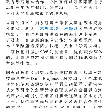
教 育 學 院 達 成 合 作， 今 日 宣 佈 國 際 團 隊 將 進 行
為 期 三 年 的 節 省 用 水 研 究 項 目 ， 包 括 在 古 巴 引
入 科 大 的 創 新 城 市 水 管 理 系 統 。
香 港 的 海 水 沖 廁 系 統 每 天 節 省 大 量 的 淡 水 資 源
及 能 源 。 科 大
土 木 與 環 境 工 程 學 系
陳 光 浩 教 授
指 出 ： 「 我 們 基 於 香 港 獨 特 的 海 水 沖 廁 系 統 ，
研 發 出 一 套 創 新 的 低 碳 節 能 污 水 處 理 系 統 ， 名
為 『 硫 酸 鹽 還 原 菌 』 技 術 ， 又 名 『 殺 泥 技 術 』
。 該 技 術 能 減 少 90% 污 泥 產 量 ， 從 而 減 少 50%
的 污 水 處 理 成 本 和 佔 地 面 積 ， 同 時 降 低 35% 溫
室 氣 體 排 放 。 」
聯 合 國 教 科 文 組 織 水 教 育 學 院 環 境 工 程 與 水 科
技 學 系 主 任 Damir Brdjanovic 教 授 稱 ： 「 全 球 氣
候 變 化 使 水 資 源 短 缺 的 問 題 日 趨 嚴 重 ， 香 港 科
技 大 學 研 發 的 創 新 污 水 處 理 技 術 為 全 世 界 沿 海
城 市 及 島 嶼 提 供 了 最 節 能 和 最 經 濟 的 節 水 方 法
之 一 。 我 們 非 常 高 興 能 在 科 大 及 古 巴 合 作 夥 伴
的 支 持 下 ， 把 這 項 全 新 水 管 理 概 念 引 入 古