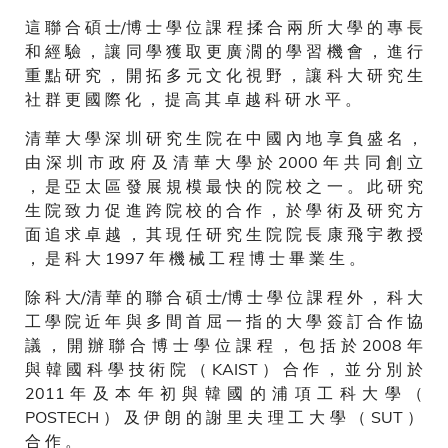
這 聯 合 碩 士/博 士 學 位 課 程 揉 合 兩 所 大 學 的 專 長
和 經 驗 ， 讓 同 學 獲 取 更 廣 濶 的 學 習 機 會 ， 進 行
重 點 研 究 ， 開 拓 多 元 文 化 視 野 ， 讓 科 大 研 究 生
社 群 更 國 際 化 ， 提 高 其 卓 越 科 研 水 平 。
清 華 大 學 深 圳 研 究 生 院 在 中 國 內 地 享 負 盛 名 ，
由 深 圳 市 政 府 及 清 華 大 學 於 2000 年 共 同 創 立
， 是 亞 太 區 發 展 規 模 最 快 的 院 校 之 一 。 此 研 究
生 院 致 力 促 進 跨 院 校 的 合 作 ， 於 學 術 及 研 究 方
面 追 求 卓 越 ， 其 現 任 研 究 生 院 院 長 康 飛 宇 教 授
， 是 科 大 1997 年 機 械 工 程 博 士 畢 業 生 。
除 科 大/清 華 的 聯 合 碩 士/博 士 學 位 課 程 外 ， 科 大
工 學 院 近 年 與 多 間 首 屈 一 指 的 大 學 簽 訂 合 作 協
議 ， 開 辦 聯 合 博 士 學 位 課 程 ， 包 括 於 2008 年
與 韓 國 科 學 技 術 院 （ KAIST ） 合 作 ， 並 分 別 於
2011 年 及 本 年 初 與 韓 國 的 浦 項 工 科 大 學 （
POSTECH ） 及 伊 朗 的 謝 里 夫 理 工 大 學 （ SUT ）
合 作 。