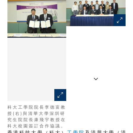
科 大 工 學 院 院 長 李 德 富 教
清 華 大 學 深 圳 研 究 生 院 院
授 ( 右 ) 與 清 華 大 學 深 圳 研
長 康 飛 宇 教 授 ( 前 排 左 二
究 生 院 院 長 康 飛 宇 教 授 在
起 ) ﹑ 科 大 工 學 院 院 長 李
科 大 校 園 簽 訂 合 作 協 議 。
德 富 教 授 ， 以 及 兩 所 學 院
香 港 科 技 大 學 （ 科 大 ）
工 學 院
的 高 層 管 理 人 員 在 簽 署 儀
及 清 華 大 學 （ 清