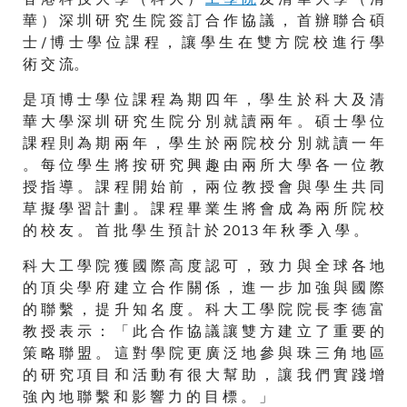
式 上 合 照 。
華 ） 深 圳 研 究 生 院 簽 訂 合 作 協 議 ， 首 辦 聯 合 碩
士 / 博 士 學 位 課 程 ， 讓 學 生 在 雙 方 院 校 進 行 學
術 交 流。
是 項 博 士 學 位 課 程 為 期 四 年 ， 學 生 於 科 大 及 清
華 大 學 深 圳 研 究 生 院 分 別 就 讀 兩 年 。 碩 士 學 位
課 程 則 為 期 兩 年 ， 學 生 於 兩 院 校 分 別 就 讀 一 年
。 每 位 學 生 將 按 研 究 興 趣 由 兩 所 大 學 各 一 位 教
授 指 導 。 課 程 開 始 前 ， 兩 位 教 授 會 與 學 生 共 同
草 擬 學 習 計 劃 。 課 程 畢 業 生 將 會 成 為 兩 所 院 校
的 校 友 。 首 批 學 生 預 計 於 2013 年 秋 季 入 學 。
科 大 工 學 院 獲 國 際 高 度 認 可 ， 致 力 與 全 球 各 地
的 頂 尖 學 府 建 立 合 作 關 係 ， 進 一 步 加 強 與 國 際
的 聯 繫 ， 提 升 知 名 度 。 科 大 工 學 院 院 長 李 德 富
教 授 表 示 ： 「 此 合 作 協 議 讓 雙 方 建 立 了 重 要 的
策 略 聯 盟 。 這 對 學 院 更 廣 泛 地 參 與 珠 三 角 地 區
的 研 究 項 目 和 活 動 有 很 大 幫 助 ， 讓 我 們 實 踐 增
強 內 地 聯 繫 和 影 響 力 的 目 標 。 」