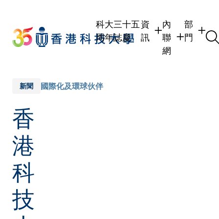
Skip
to
科大三十五
資
內
部
main
周年誌慶
訊
聯
門
content
網
學生
學生內聯網
學術部
職員
職員行政內聯
學術課
國際化及環球伙伴
新聞
校友
校友內聯網
行政部
香
社交平
傳媒
式
公眾
港
科
技