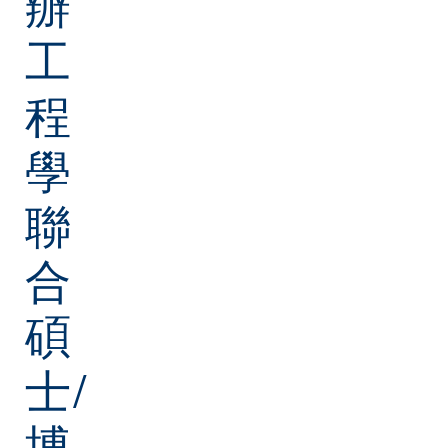
辦
工
程
學
聯
合
碩
士/
博