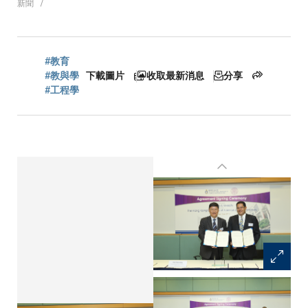
新聞
航
#教育
連
#教與學
下載圖片
收取最新消息
分享
#工程學
結