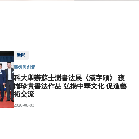
新聞
藝術與創意
科大舉辦蘇士澍書法展《漢字頌》 獲
贈珍貴書法作品 弘揚中華文化 促進藝
術交流
2026-08-03