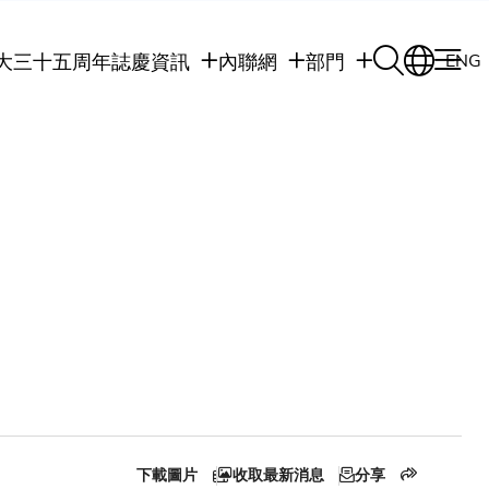
大三十五周年誌慶
資訊
內聯網
部門
ENG
學生
學生內聯網
學術部門
職員
職員行政內聯網
學術課程
校友
校友內聯網
行政部門
社交平台及應用程
傳媒
式
公眾
下載圖片
收取最新消息
分享