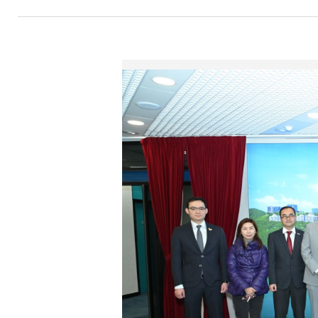
航
連
結