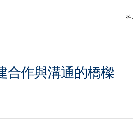
科
建合作與溝通的橋樑