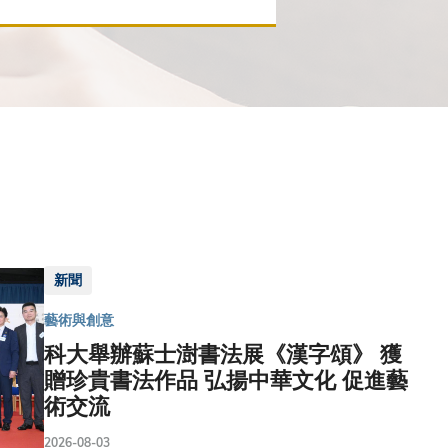
新聞
藝術與創意
科大舉辦蘇士澍書法展《漢字頌》 獲
贈珍貴書法作品 弘揚中華文化 促進藝
術交流
2026-08-03