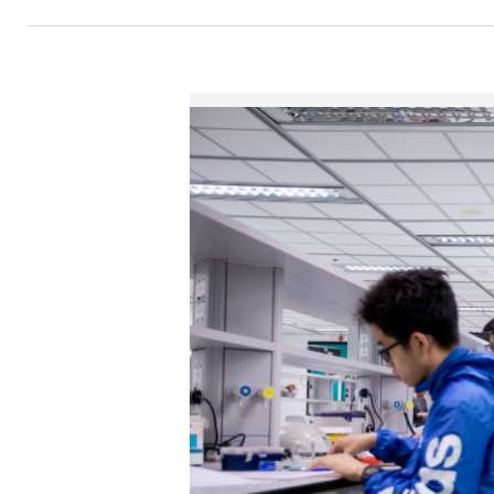
航
連
結