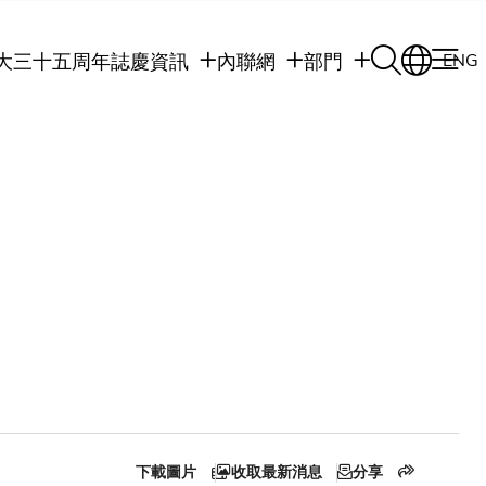
大三十五周年誌慶
資訊
內聯網
部門
ENG
學生
學生內聯網
學術部門
職員
職員行政內聯網
學術課程
校友
校友內聯網
行政部門
社交平台及應用程
傳媒
式
公眾
下載圖片
收取最新消息
分享