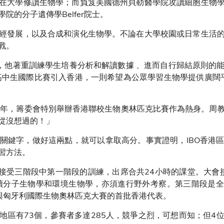
在大學修讀生物學；而負笈美國德州貝勒醫學院攻讀細胞生物
院的分子遺傳學Belfer院士。
經發展，以及合成和演化生物學。不論在大學校園或日常生活
戰。
驅，他著重訓練學生培養分析和解讀數據 、進而自行歸結原則的
)高中生國際比賽引入香港，一則希望為公眾學習生物學提供廣闊
在前一年，籌委會特別舉辦香港聯校生物奧林匹克比賽作為熱身。周
從沒想過的！」
關鍵字，做好這兩點，就可以拿取高分。事實證明，IBO香港
習方法。
獲選接受三階段中第一階段的訓練，出席合共24小時的課堂。大會
讀分子生物學和環境生物學，亦須進行野外考察。第三階段是全
與匈牙利國際生物奧林匹克大賽的首批香港代表。
地區有73個，參賽者多達285人，競爭之烈，可想而知；但4