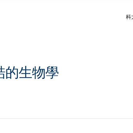
科
桎梏的生物學