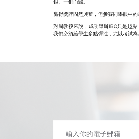
銀、一銅而歸。
贏得獎牌固然興奮，但參賽同學眼中的
對周教授來說，成功舉辦IBO只是起
我們必須給學生多點彈性，尤以考試為