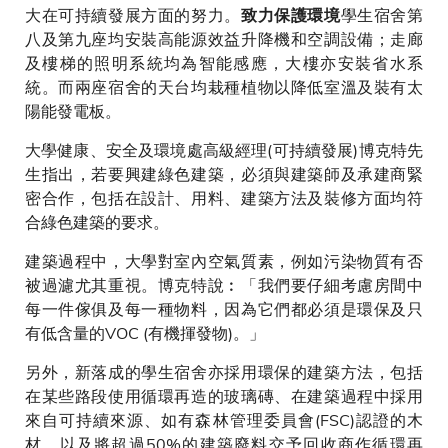
大在可持續發展方面的努力。
學生宿舍第
致力保護環境
八及第九座均安裝高能源效益升降機和空調設備；走廊
及樓梯的照明系統均為智能感應，大樓亦安裝省水系
統。而兩座宿舍的天台均栽種植物以降低室溫及裝有太
陽能發電板。
大學健康、安全及環境處高級經理(可持續發展)博克特先
生指出，若要興建綠色建築，必須與建築師及承建商緊
密合作，包括在設計、用料、建築方法及裝修方面均符
合綠色建築的要求。
建築過程中，大學對室內空氣質素，例如污染物質有否
被過濾尤其重視。博克特說︰「我們要仔細考慮房間中
每一件傢俱及每一種物料，因為它們都必須是環保及只
有低含量的VOC (有機揮發物)。」
另外，新落成的學生宿舍亦採用環保的建築方法，包括
在某些路段使用循環再造的玻璃磚、在建築過程中採用
來自可持續來源、如有森林管理委員會(FSC)認證的木
材，以及將超過50%的建築廢料交予回收商作循環再