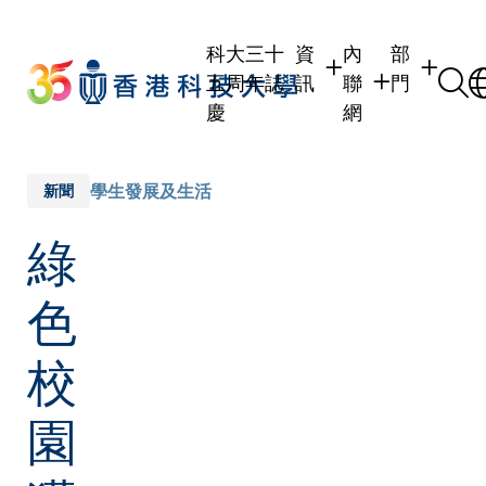
Skip
to
科大三十
資
內
部
main
五周年誌
訊
聯
門
content
慶
網
學生
學生內聯網
學術部門
職員
職員行政內聯網
學術課程
學生發展及生活
新聞
校友
校友內聯網
行政部門
綠
社交平台
傳媒
式
公眾
色
校
園