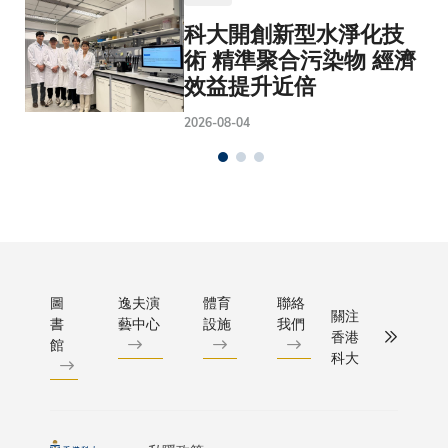
科大開創新型水淨化技
術 精準聚合污染物 經濟
效益提升近倍
2026-08-04
圖
逸夫演
體育
聯絡
關注
書
藝中心
設施
我們
香港
館
科大