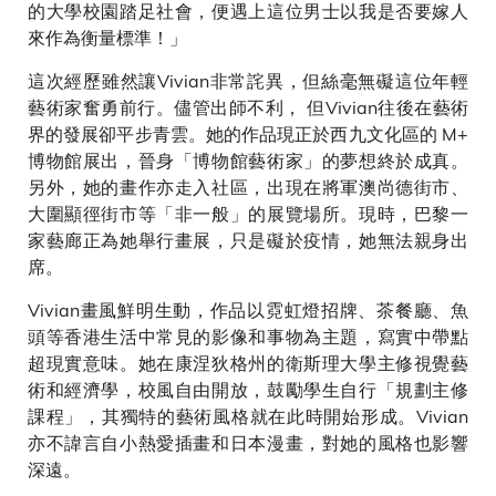
的大學校園踏足社會，便遇上這位男士以我是否要嫁人
來作為衡量標準！」
這次經歷雖然讓Vivian非常詫異，但絲毫無礙這位年輕
藝術家奮勇前行。儘管出師不利， 但Vivian往後在藝術
界的發展卻平步青雲。她的作品現正於西九文化區的 M+
博物館展出，晉身「博物館藝術家」的夢想終於成真。
另外，她的畫作亦走入社區，出現在將軍澳尚德街市、
大圍顯徑街市等「非一般」的展覽場所。現時，巴黎一
家藝廊正為她舉行畫展，只是礙於疫情，她無法親身出
席。
Vivian畫風鮮明生動，作品以霓虹燈招牌、茶餐廳、魚
頭等香港生活中常見的影像和事物為主題，寫實中帶點
超現實意味。她在康涅狄格州的衛斯理大學主修視覺藝
術和經濟學，校風自由開放，鼓勵學生自行「規劃主修
課程」，其獨特的藝術風格就在此時開始形成。Vivian
亦不諱言自小熱愛插畫和日本漫畫，對她的風格也影響
深遠。