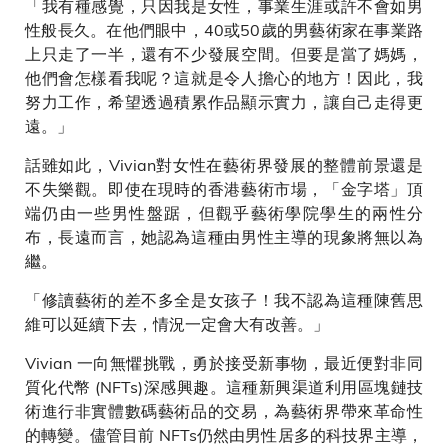
「我有種感覺，只因我是女性，事業生涯或許不會如男
性般長久。在他們眼中，40或50歲的男藝術家在事業路
上只走了一半，還有不少發展空間。但要是當了媽媽，
他們會怎樣看我呢？這就是令人擔心的地方！因此，我
努力工作，希望透過積累作品顯示實力，讓自己走得更
遠。」
話雖如此，Vivian對女性在藝術界發展的整體前景還是
不失樂觀。即使在現時的香港藝術市場，「金字塔」頂
端仍由一些男性盤踞，但觀乎藝術學院學生的兩性分
布，長遠而言，她認為這種由男性主導的現象將無以為
繼。
「修讀藝術的差不多全是女孩子！我不認為這種陳舊思
維可以延續下去，情況一定會大有改善。」
Vivian 一向無懼挑戰，勇於接受新事物，最近便對非同
質化代幣 (NFTs)深感興趣。這種新興渠道利用區塊鏈技
術進行非實體數碼藝術品的交易，為藝術界帶來革命性
的轉變。儘管目前 NFTs仍然由男性居多的科技界主導，