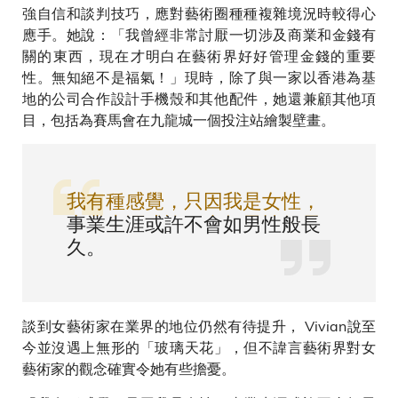
強自信和談判技巧，應對藝術圈種種複雜境況時較得心
應手。她說：「我曾經非常討厭一切涉及商業和金錢有
關的東西，現在才明白在藝術界好好管理金錢的重要
性。無知絕不是福氣！」現時，除了與一家以香港為基
地的公司合作設計手機殼和其他配件，她還兼顧其他項
目，包括為賽馬會在九龍城一個投注站繪製壁畫。
我有種感覺，只因我是女性，
事業生涯或許不會如男性般長
久。
談到女藝術家在業界的地位仍然有待提升， Vivian說至
今並沒遇上無形的「玻璃天花」，但不諱言藝術界對女
藝術家的觀念確實令她有些擔憂。