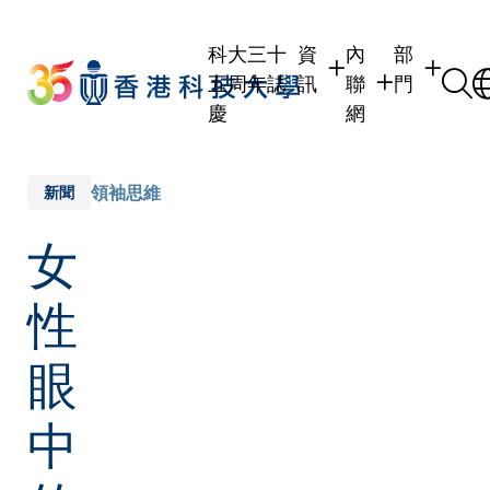
Skip
to
科大三十
資
內
部
main
五周年誌
訊
聯
門
content
慶
網
學生
學生內聯網
學術部門
職員
職員行政內聯網
學術課程
領袖思維
新聞
校友
校友內聯網
行政部門
女
社交平台
傳媒
式
公眾
性
眼
中