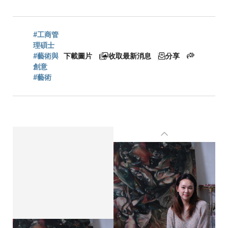
航
連
#工商管
理碩士
#藝術與
下載圖片
收取最新消息
分享
創意
結
#藝術