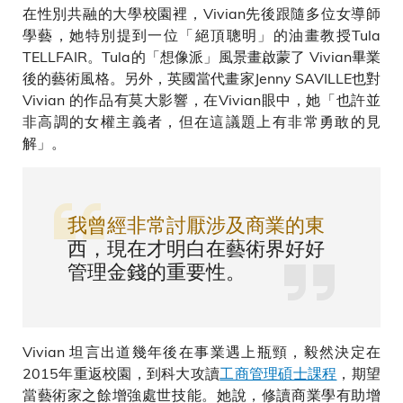
在性別共融的大學校園裡，Vivian先後跟隨多位女導師
學藝，她特別提到一位「絕頂聰明」的油畫教授Tula
TELLFAIR。Tula的「想像派」風景畫啟蒙了 Vivian畢業
後的藝術風格。另外，英國當代畫家Jenny SAVILLE也對
Vivian 的作品有莫大影響，在Vivian眼中，她「也許並
非高調的女權主義者，但在這議題上有非常勇敢的見
解」。
我曾經非常討厭涉及商業的東
西，現在才明白在藝術界好好
管理金錢的重要性。
Vivian 坦言出道幾年後在事業遇上瓶頸，毅然決定在
2015年重返校園，到科大攻讀
工商管理碩士課程
，期望
當藝術家之餘增強處世技能。她說，修讀商業學有助增