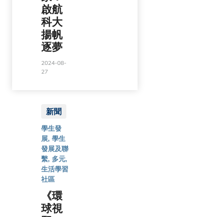
啟航
科大
揚帆
逐夢
2024-08-
27
新聞
學生發
展, 學生
發展及聯
繫, 多元,
生活學習
社區
《環
球視