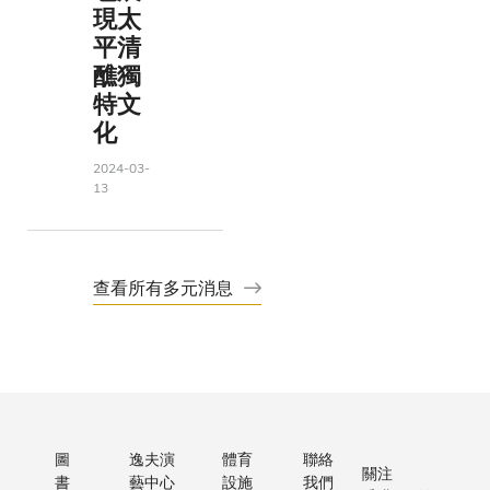
現太
平清
醮獨
特文
化
2024-03-
13
查看所有多元消息
圖
逸夫演
體育
聯絡
關注
書
藝中心
設施
我們