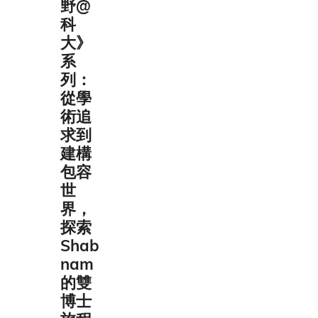
野@
科
大》
系
列：
從學
術追
求到
建構
包容
世
界，
探索
Shab
nam
的雙
博士