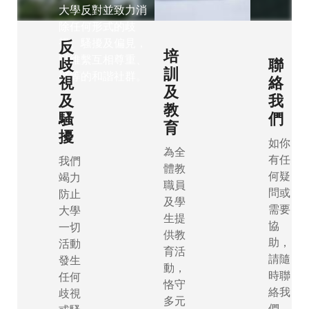
大學反對並致力消
除任何形式的歧
視、騷擾及偏見，
反
培
以維繫互相尊重、
歧
聯
訓
平等的和諧社群。
視
絡
及
及
我
教
騷
們
育
擾
如你
為全
有任
我們
體教
何疑
竭力
職員
問或
防止
及學
需要
大學
生提
協
一切
供教
助，
活動
育活
請隨
發生
動，
時聯
任何
恪守
絡我
歧視
多元
們。