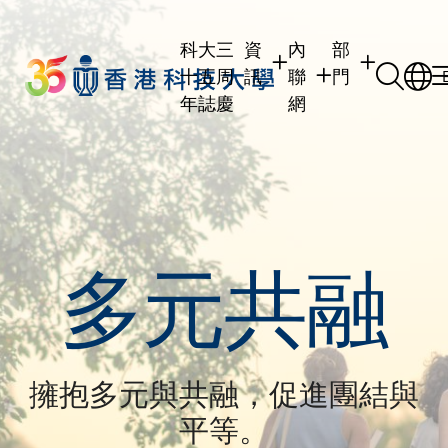
Skip
to
科大三
資
內
部
main
十五周
訊
聯
門
content
年誌慶
網
學生
學生內聯網
學術部門
職員
職員行政內聯網
學術課程
校友
校友內聯網
行政部門
社交平台及應
傳媒
式
多元共融
公眾
擁抱多元與共融，促進團結與
平等。