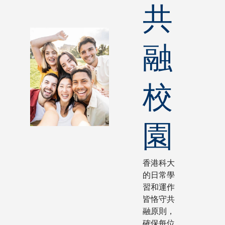
共
融
校
園
香港科大
的日常學
習和運作
皆恪守共
融原則，
確保每位