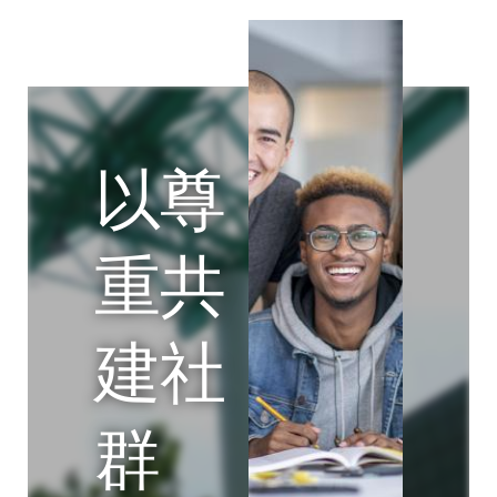
以尊
重共
建社
群