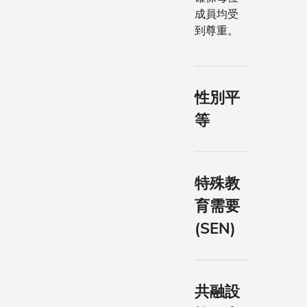
成員均受
到尊重。
性別平
等
香港科大
重視平等
共融的環
特殊教
境，竭力
育需要
在大學各
層面推廣
(SEN)
性別及機
我們提供
會平等。
學術與非
學術支援
我們透過
共融設
服務，關
政策、女