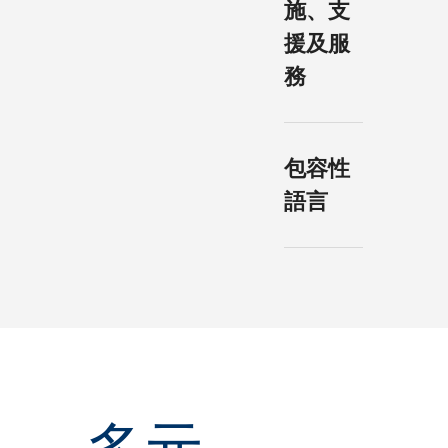
施、支
顧不同人
性領導組
士的需
織、獎學
援及服
要，確保
金及社群
務
人人機會
參與，促
我們提供
平等。
進職場多
完善的無
元化，並
了解更多
障礙設施
防止性別
包容性
及服務，
歧視及騷
語言
滿足不同
擾。
需求，達
香港科大
了解更多
致人人共
致力推行
融。
包容性語
言政策應
了解更多
用於日常
溝通。
了解更多
多元