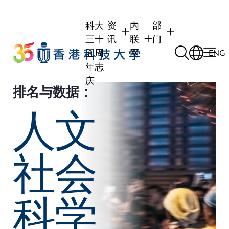
Skip
to
科大
资
内
部
main
三十
讯
联
门
content
五周
网
ENG
年志
庆
排名与数据：
学生
学生内联网
学术部门
人文
职员
职员行政内联网
学术课程
校友
校友内联网
行政部门
社交平台及应用程
传媒
社会
式
公众
科学