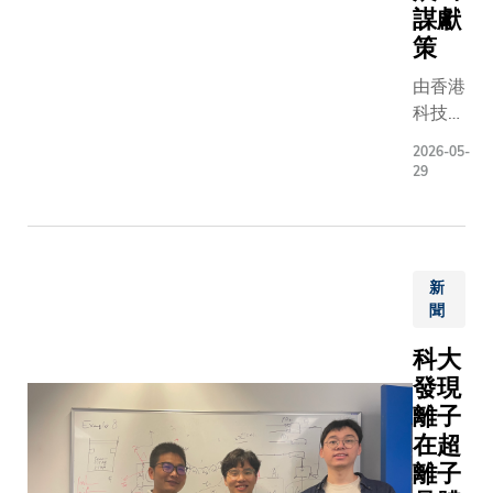
謀獻
策
由香港
科技大
學（科
2026-05-
大）及
29
中金公
司合辦
的
「2026
新
年香港
聞
科創主
題研討
科大
會」昨
發現
日圓滿
離子
舉行。
在超
研討會
離子
以「構