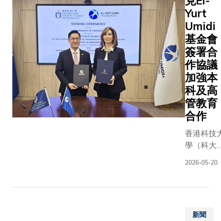
克El-
心」，並
授及助
載實驗等
動，集
出巨大努
層沉積
Yurt
與科大My
理教授
科大作為
合學術
力；當中
物在塑
Umidi
Climate
陸楊龍
港唯一參
界、投
及的技術
造珊瑚
Risk Hub
基金會
教授。
此輪國家
資界和
關與嚴謹
礁碳庫
攜手推動
長期以
簽署合
空站科研
產業界
試，確實
中的協
生物多樣
來，科
作協議
荷項目—
的精
計其數。
同作
性教育、
學家普
加強本
「天韻相
英，共
們亦特別
用。儘
研究創新
遍用經
科及高
機」
同探討
今次有來
管珊瑚
及公眾活
典的
（MUSIC
『構建
管教育
香港的載
礁是海
動。新中
「跳躍
的高等院
全球創
合作
專家參與
洋中生
心的成
模型」
校，正是
新生
中而深感
物多樣
立，標誌
來解釋
香港科技
港科研力
態』這
豪，衷心
性最
着香港在
離子在
學（科大
深度融入
個重要
願她在天
高、生
推動生物
固體中
與烏茲別
家航天事
課題。
太空站上
2026-05-20
產力最
多樣性教
的運
El-Yurt
的最佳寫
當前創
項任務圓
強的生
育、基於
動，認
Umidi 基
照。 科大
新生態
成功。」
態系統
自然的解
為離子
會（基金
一在港高
離不開
之一，
決方案
就像一
會）簽署
項目進駐
人工智
但其碳
（NbS）
個登山
新聞
作備忘錄
家太空
能這條