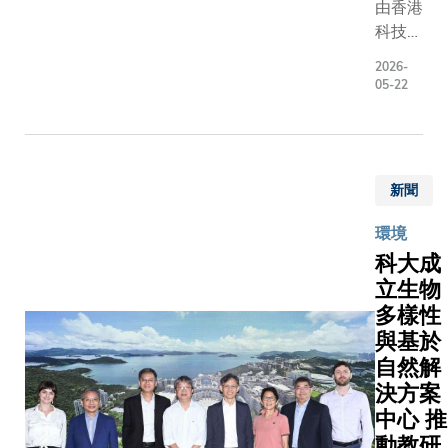
——「天
由香港
導。相
香港歷史
忘錄，
相機」
科技大
關研究
的時刻，
雙方未
（MUSIC
學（科
成果已
充分體現
來將進
2026-
項目。該
大）海
於國際
05-22
家對香港
一步推
目由多位
洋科學
期刊
年及科技
動高校
大教授領
系、中
《物理
才的莫大
科研資
導，包括
國科學
評論快
任與厚愛
源、創
大土木及
院動物
報》上
國家航天
新資本
新聞
境工程學
研究所
發表，
業成果豐
與產業
講座教授
（中科
論文題
環境
碩，令港
生態的
慧教授、
院動物
為「離
科大成
深感自豪
深度聯
木及環境
所）及
子輸運
能參與其
動，為
立生物
程學系系
南方海
的根
是香港的
香港國
多樣性
任兼講座
洋科學
源：
榮。我們
際創科
授張利民
與基於
與工程
「聲
心感謝國
中心建
授，以及
自然解
廣東省
子」–
對香港特
設注入
興跨學科
決方案
實驗室
離子相
的支持，
新合作
域學部副
（廣
中心 推
互作
大全體師
動能。
授翟成興
州）
動教研
用」。