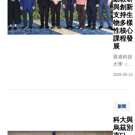
祝願黎博
香港特
授。 曾於
（廣州
與創新
研究由
及其他幾
區政府
國太空總
海洋實
周教授
支持生
航天員任
創新科
（NASA
驗室）
帶領，
物多樣
圓滿成功
技及工
職長達17
聯合領
團隊成
性核心
平安凱
業局副
的大氣科
導的研
員均來
課程發
旋！」 葉
局長張
專家蘇慧
究團
自機械
長指出，
曼莉女
展
授表示：
隊，揭
及航空
國家航天
士等嘉
「看到火
示長期
香港科技
航天工
程發展的
賓蒞臨
順利升空
以來被
大學（科
程學
路上，香
見證。
大家心情
忽視的
大）跨學
系，包
一直積極
陳茂波
無比激動
2026-05-21
珊瑚礁
科學院環
括兩位
與，包括
先生表
難以言喻
生態系
境及可持
博士後
國家的月
示：
航天任務
統碳儲
續發展學
研究員
及火星探
「感謝
研發到發
存潛
部成立
徐伊昕
任務提供
科大與
射，每一
力，並
新聞
「生物多
博士及
統、儀器
中金公
環節都需
闡明礁
樣性與基
向星博
技術支援
司聯合
大量專家
科大與
棲魚
於自然解
士、李
以及於太
籌辦這
科研人員
烏茲別
類、珊
決方案中
志剛教
進行空間
次活
注心力，
瑚及表