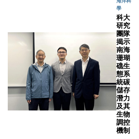
海洋科
計提供
為乘組成
會主席
與自豪。 
學
嶄新方
員，參與
沈向洋
年來，科
向。研
科大
家太空站
教授，
科研團隊
究發
研究
務。香港
以及中
極及深度
現，離
團隊
技大學（
金公司
與國家航
子在固
揭示
大）謹此
董事長
任務。在
體中的
以最熱烈
南海
陳亮先
場觀看直
高速傳
祝賀，並
生致
珊瑚
的師生之
輸，並
黎博士代
辭。同
礁生
中，不少
非單一
香港特區
場，香
曾參與由
態系
粒子的
向太空深
港科大
大團隊牽
統碳
行為，
振奮與自
研究開
研製的全
儲存
而是由
豪。 科大
發有限
首款輕小
潛力
系統中
長葉玉如
公司與
型、高分
及其
所有粒
授表示：
中金資
率、高精
子共同
生物
「黎家盈
本運營
二氧化碳
參與的
調控
士成為首
有限公
甲烷點源
集體行
機制
香港載荷
司簽署
同探測儀
為所主
家，不僅
合作備