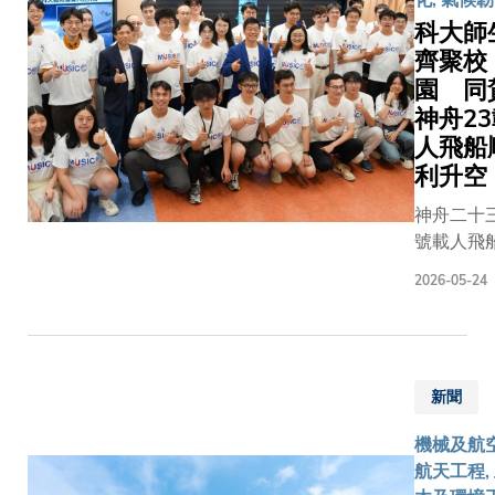
學界一
港國際
科大師
直面臨
創科中
齊聚校
一個關
心建
園 同
鍵挑
設、粵
神舟2
戰：如
港澳大
人飛船
何令特
灣區產
利升空
定離子
融協
在堅硬
同、科
神舟二十
的固體
技倫理
號載人飛
材料
與智慧
順利升空
中，仍
2026-05-24
社會治
並首次有
能像在
理等議
港載荷專
液體中
題展開
參與國家
般快速
深入對
天任務，
擴散？
話。活
新聞
香港航天
香港科
動成功
展譜寫嶄
技大學
機械及航
吸引約
篇章。為
（科
航天工程,
400名
證這歷史
大）機