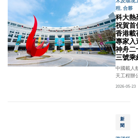
木及環境
來自政
時刻，香
械及航
程, 合夥
府部
科技大學
空航天
科大熱
門、學
（科大）
工程學
術界、
祝賀首
50名師生
系副教
業界及
香港載
日齊聚校
授周豔
投資界
園，共同
專家入
光教授
嘉賓參
看電視直
神舟二
的研究
與。在
播，現場
三號乘
團隊，
活動開
氛熱烈高
最近成
中國載人
幕禮
漲。當火
功發現
天工程辦
上，香
騰飛一刻
離子在
室今日公
港特別
師生們紛
2026-05-23
固體中
神舟二十
行政區
報以熱烈
快速傳
號載人飛
政府財
聲及歡呼
輸的全
任務乘組
政司司
對能夠同
新機
單，香港
長陳茂
見證國家
制，為
新
別行政區
波先
天任務圓
相關材
聞
荷專家黎
生、科
成功，均
料的設
盈博士獲
大校董
到無比激