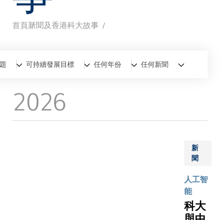
首頁
新聞及香港科大故事
導
航
全部
新聞
香港科大故事
題
可持續發展目標
任何年份
任何新聞
連
2026
結
新
聞
人工智
能
科大
與中