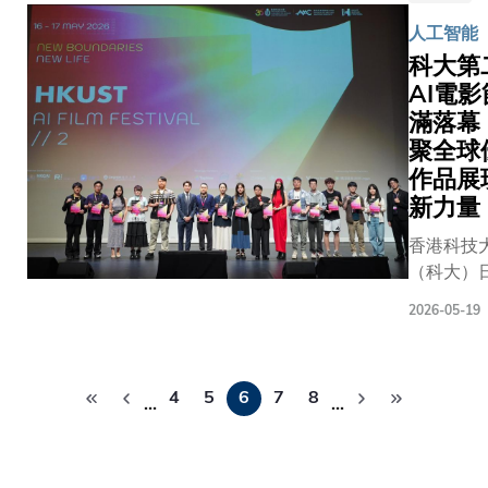
庫特徵
方面邁出
者，必
確立雙方
助力國家
主軸，
一直缺
人工智能
重要一
須耗費
策略性合
「雙碳」
而今天
乏系統
科大第
步。科大
「體
夥伴關係
略 由科大
我們所
性量化
AI電
正着手制
力」
雙方承諾
頭研製的
看到的
研究。
定一個全
（能
滿落幕
過獎學金
「天韻相
並非單
為填補
新的生物
量）翻
學術交流
聚全球
機」
一技術
這一知
多樣性核
過一座
高管培訓
作品展
（MUSIC
突破，
識空
心課程，
座靜止
多個範疇
新力量
為全球首
而是多
白，研
計劃於
不動的
強教育合
輕小型、
項顛覆
究團隊
香港科技
2027年推
「山
作，藉由
分辨率、
性技術
在科大
（科大）
出。課程
峰」
界級國際
精度二氧
的同步
海洋科
逸夫演藝
旨在讓所
（勢
育，為烏
碳與甲烷
匯聚。
2026-05-19
學系講
滿舉辦第二
有學生能
壘），
別克的優
源協同探
香港作
座教授
電影節。
深入了解
才能從
學生及專
儀，已於
為國際
錢培元
Pagination
大創校35
香港的生
一個位
人士提供
月隨天舟
金融中
4
5
6
7
8
教授、
的重點誌
…
…
物多樣
置移動
影響力的
號貨運飛
心，也
中科院
之一，為
性、自然
到另一
展方向，
成功抵達
是正在
動物研
的電影節
保育重
個位
領他們步
「天宮」
快速崛
究所魏
界領袖、
點，以及
置。然
學術前沿