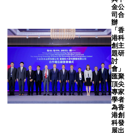
金公
司合
辦
「香
港科
創主
題研
討
會」
匯聚
頂尖
專家
學者
為香
港創
科發
展出