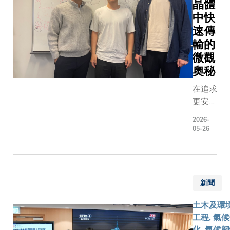
晶體
建全球
中快
創新生
速傳
態」為
輸的
主題，
微觀
聚焦探
討人工
奧秘
智能及
在追求
相關創
更安
科產業
全、充
的發
2026-
電更快
展，雲
05-26
的固態
集多位
電池，
重量級
以及更
本地及
高效的
內地專
新聞
熱電轉
家，圍
換技術
繞全球
土木及環
的競賽
創科格
工程, 氣
中，科
局、香
化, 氣候