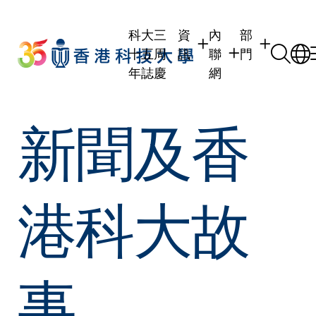
Skip
to
科大三
資
內
部
main
十五周
訊
聯
門
content
年誌慶
網
學生
學生內聯網
學術部門
新聞及香
職員
職員行政內聯網
學術課程
校友
校友內聯網
行政部門
社交平台及應
傳媒
式
公眾
港科大故
事