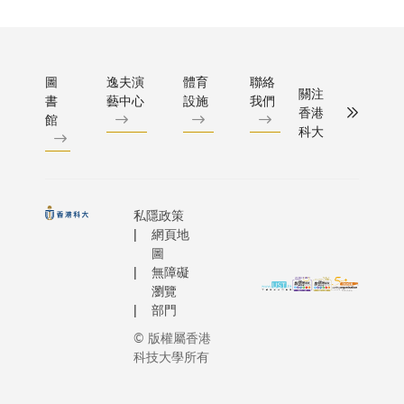
空站，成
起的國
輔文教
作人、學
基於自然
而，研
備忘錄簽
香港首個
際創科
授，以
生及公眾
的解決方
究團隊
儀式較早
駐「天宮
中心，
及廣州
探討AI如
案在提升
通過先
於烏茲別
太空站的
會充分
海洋實
電影創作
圖
逸夫演
體育
聯絡
城市韌性
進的機
共和國執
研載荷。
用好
關注
驗室研
書
藝中心
設施
我們
模式。今
和可持續
器學習
學院舉行
項目是香
香港
『一國
館
究員周
節反應熱
發展中的
分子動
由科大大
科大
高等教育
兩制』
文亮教
收到來自近
角色。這
力學模
數據研究
唯一入選
的制度
授的帶
個國家及
凸顯出生
擬發
主管盧嘉
與國家太
優勢、
領下，
1,300份
物多樣性
現，這
先生與烏
站的科研
『金融
開發出
品，數量
不僅是環
種靜態
別克El-Yur
私隱政策
荷項目，
+』策
一套融
多近一倍
境專業領
網頁地
模型未
Umidi 基
誌着香港
略，以
合立體
國際評審
圖
域的專屬
能反映
會執行總
高端航天
及粵港
無障礙
視頻調
評選，多
議題，而
微觀世
Gulnoza
器研發領
澳大灣
瀏覽
查、元
作品脫穎
是城市氣
界的真
ISMAILO
實現歷史
區匯聚
部門
素分析
奪得各個
候適應、
實情
博士共同
突破。
的創科
及統計
© 版權屬香港
項*。其
城市發
況。在
署。根據
與金融
科技大學所有
建模的
佳影片獎
展、韌性
超離子
議，基金
資源，
創新綜
哥電影製
規劃和生
導體
將為獲科
成為下
合方