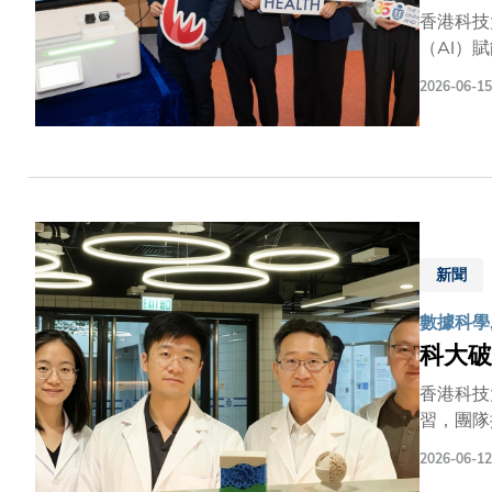
香港科技
（AI）
身體組織
2026-06-15
相比，G
這項技術
應用，相
切片分析
視為診斷
讓病理學
可能需要
新聞
數據科學
科大
香港科技
習，團隊
究展現了
2026-06-12
工程學系