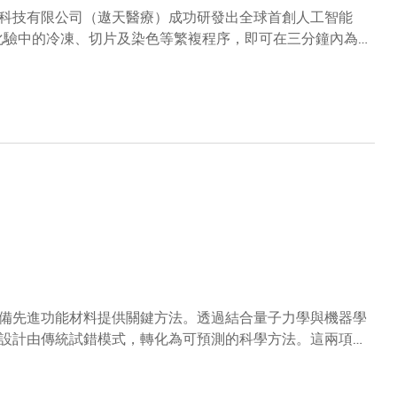
科技有限公司（遨天醫療）成功研發出全球首創人工智能
病理化驗中的冷凍、切片及染色等繁複程序，即可在三分鐘內為
理診斷。與現時被視為金標準的石蠟切片（FFPE）檢測
床測試完成後，團隊預期可進一步提升至約95%的一致性水平。
驗之用。團隊正計劃與本地公私營醫院合作開展大規模臨床
持續上升，醫療系統對病理診斷服務的需求日益殷切。組織
兩種技術：石蠟切片技術及冷凍切片檢測技術。前者被廣泛
後者則透過快速冷凍組織並切割成薄片，再進行染色處理，
內提供初步結果，惟其準確度一般低於FFPE，部分情況甚至
備先進功能材料提供關鍵方法。透過結合量子力學與機器學
設計由傳統試錯模式，轉化為可預測的科學方法。這兩項研
面聚合研究上的協同效應。相關研究由科大機械及航空航天
深圳）合作完成，成果發表於《ACS Catalysis》，