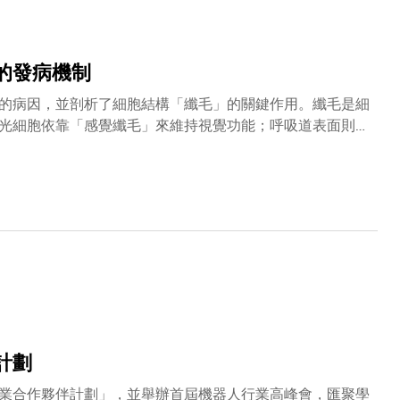
，或生成多重免疫組織化學圖像。這種方法有望減少重複使用化學
通道」。
的發病機制
的病因，並剖析了細胞結構「纖毛」的關鍵作用。纖毛是細
光細胞依靠「感覺纖毛」來維持視覺功能；呼吸道表面則佈
計劃
業合作夥伴計劃」，並舉辦首屆機器人行業高峰會，匯聚學