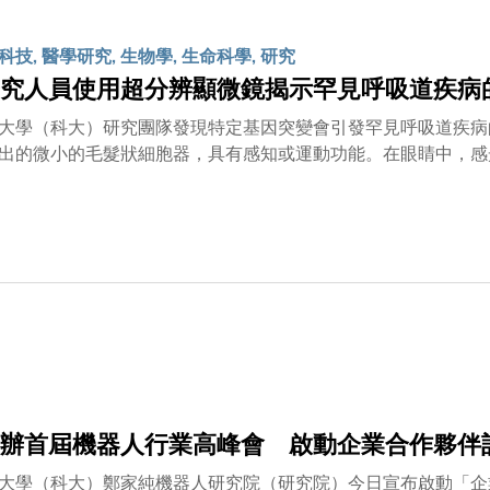
的圖像，再將H&E圖像轉換為類似 PAS-AB的特殊染色圖像
保留組織樣本，為診斷、科研分析和多模態建模提供更多「虛擬
技, 醫學研究, 生物學, 生命科學, 研究
究人員使用超分辨顯微鏡揭示罕見呼吸道疾病
大學（科大）研究團隊發現特定基因突變會引發罕見呼吸道疾病
出的微小的毛髮狀細胞器，具有感知或運動功能。在眼睛中，感
毛，負責清除肺部黏液和吸入的病原體。
辦首屆機器人行業高峰會 啟動企業合作夥伴
大學（科大）鄭家純機器人研究院（研究院）今日宣布啟動「企