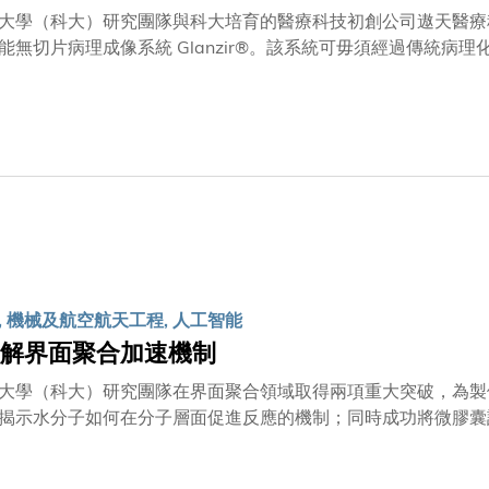
大學（科大）研究團隊與科大培育的醫療科技初創公司遨天醫療
賦能無切片病理成像系統 Glanzir®。該系統可毋須經過傳統
生成高質素組織學影像，適用於手術室環境，協助醫生進行即時病
lanzir® 已達至85%以上的診斷一致性。隨著未來大規模臨
有助縮短術中診斷時間，並同時保留完整組織，以供後續深入化
信這將有助進一步縮短整體檢測流程。面對人口老化及癌症個案
是癌症診斷的重要基礎。在現行臨床實務中，組織評估主要採用
的金標準，準確度高，但通常需時數天至一星期方可完成分析；
專家在顯微鏡下判讀細胞形態及病變特徵，可在約30至45分鐘
病人接受二次手術。
, 機械及航空航天工程, 人工智能
破解界面聚合加速機制
大學（科大）研究團隊在界面聚合領域取得兩項重大突破，為製
揭示水分子如何在分子層面促進反應的機制；同時成功將微膠囊
基本機制洞見與數據驅動方法如何相輔相成，突顯兩者在推動界
教授楊晶磊教授的團隊與加州理工學院、中國科學院及香港中文大學（