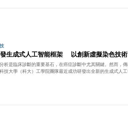
技
發生成式人工智能框架 以創新虛擬染色技術
分析是臨床診斷的重要基石，在癌症診斷中尤其關鍵。然而，傳
科技大學（科大）工學院團隊最近成功研發出全新的生成式人工
生成高保真度的虛擬染色圖像，為更快速、更省樣本的組織病理
擬染色，加速組織病理學工作流程」為題，已於國際期刊《自然
醫工交叉聯合創新中心主任兼SmartX Lab主任陳浩教授帶
副主任黃子維教授，以及廣州南方醫科大學、香港中文大學及其
需要經過化學染色處理，例如最常用的「蘇木精—伊紅染色」（H
AS-AB）等結合兩種特殊染色法的技術則可進一步標記特定生
種染色切片通常耗時較長，也可能消耗有限且珍貴的活檢組織樣
人員可通過AI技術將無標記圖像或常規染色圖像，以數碼方式