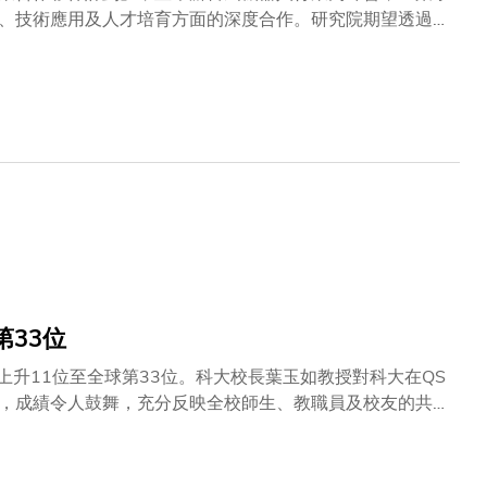
、技術應用及人才培育方面的深度合作。研究院期望透過此
不同場景中的應用，並全面對接國家「十五五」規劃提出的
與企業來自多個領域，包括無人系統、空中機器人、船舶系
平台，由科大提供研究支援與技術基礎，企業夥伴則提供測
入實際工作。通過此模式，研究院期望逐步構建蓬勃的機器
器人行業高峰會，吸引逾16間機構代表參與。高峰會更成
授兼林高演教授席教授李澤湘教授、滴滴自動駕駛首席技術
ANO教授、美的集團中央研究院機器人研究所所長陳文杰博士及
術的最新發展方向與應用情況，並就相關議題深入交流。
第33位
上升11位至全球第33位。科大校長葉玉如教授對科大在QS
，成績令人鼓舞，充分反映全校師生、教職員及校友的共同
，我們視排名為參考指標，推動我們不斷求進。展望未來，
具國際視野的未來領袖，並積極支持香港建設國際創科中心
求精。」今年適逢國家「十五五」規劃開局之年，最新排名