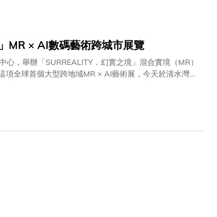
」MR × AI數碼藝術跨城市展覽
，舉辦「SURREALITY．幻實之境」混合實境（MR）
項全球首個大型跨地域MR × AI藝術展，今天於清水灣校
及兩地校園師生以創意結合虛擬實境（VR）、MR及AI技
。展覽將於明天正式移師科大（廣州）盛大展開，展期至今
新科技推動文化流動、促進國際交流的前瞻性願景。科大校長
域創新融合方面的重要里程碑。今年，國家發表『十五五』
亦於 2024 年公布《文藝創意產業發展藍圖》，提出發展
學在當中扮演關鍵角色。科大『2031年策略發展計劃』將
藝術與機器創造力學部』，致力打造匯聚科技與藝術的創新平
電影節等活動的舉辦，正正體現此一策略，並將逐步發展成為促進