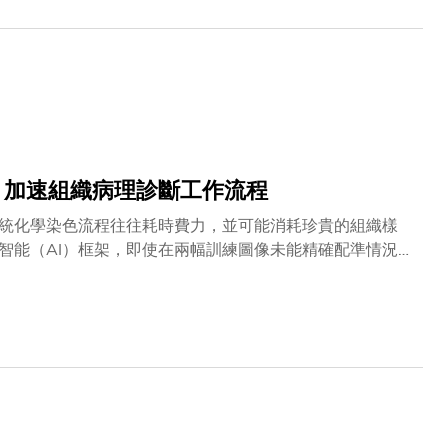
 加速組織病理診斷工作流程
統化學染色流程往往耗時費力，並可能消耗珍貴的組織樣
智能（AI）框架，即使在兩幅訓練圖像未能精確配準情況
分析流程提供新方向。研究成果以「生成式AI實現配準誤差
-通訊》上發表。是次研究由科大計算機科學及工程學系助
領，聯同化學及生物工程學系副系主任及副教授、醫工交叉聯合
他合作機構的研究人員合作開展。在常規病理流程中，組織
&E染色），可顯示細胞核及組織結構；而「糖原-愛先
物成分。這些染色流程對疾病診斷和生物醫學研究至關重要，
本。因此，「虛擬染色」被視為改善傳統病理流程的重要方
轉換為目標染色圖像。例如虛擬染色可由自發熒光圖像生成類