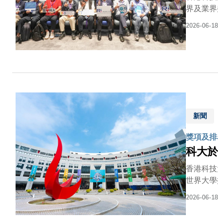
界及業界
聯盟建立
2026-06-18
「人工智
統、電力
試場景及
人產學研
功邀得多
官盛克華
騰訊Ro
新聞
獎項及排
科大於
香港科技
世界大學
努力，亦
2026-06-18
科大將繼
及教育樞