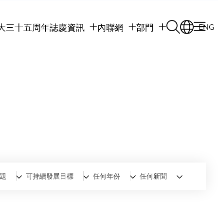
大三十五周年誌慶
資訊
內聯網
部門
ENG
學生
學生內聯網
學術部門
職員
職員行政內聯網
學術課程
校友
校友內聯網
行政部門
社交平台及應用程
傳媒
式
公眾
題
可持續發展目標
任何年份
任何新聞