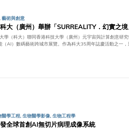
, 藝術與創意
科大（廣州）舉辦「SURREALITY．幻實之境
大學（科大）聯同香港科技大學（廣州）元宇宙與計算創意研究中心
能（AI）數碼藝術跨城市展覽。作為科大35周年誌慶活動之一，這
媒優先體驗場，率先呈獻多位國際及中國內地知名數碼藝術家，以
作品，將校園打造成為匯聚藝術創新及卓越科技的全球交流平台
1日，其後返回香港向公眾展示。此項跨城市展覽彰顯科大以創
授致辭時表示：「是次活動標誌着科大在推動科技、人文及跨地
，明確支持香港深化中外文化藝術交流中心的建設；香港特區政府
際化文化藝術產業，並建立國際平台以促進中外交流，而本地大
與人文列為重要發展方向之一，並於2024年成立全港首個『
具跨學科視野的新一代創意人才。SURREALITY和科大AI
文化藝術交流的重要國際平台。」
物醫學工程, 生物醫學影像, 生物工程學
發全球首創AI無切片病理成像系統