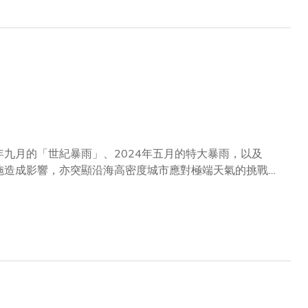
爭力及國際視野，深受業界廣泛認可。科大師生亦將繼續以
福社會的創新方案，並持續培養人才、服務國家所需，以積
年九月的「世紀暴雨」、2024年五月的特大暴雨，以及
設施造成影響，亦突顯沿海高密度城市應對極端天氣的挑戰。
研究中心主任甘劍平教授領導的研究團隊發現，這類強降雨
的天氣正受到區內快速城市擴張及人為熱排放的影響。研究
及水汽輸送，在夏季放大氣溫上升與降雨增強的效應，從而
 by Urbanization and Anthropogenic Heat
析城市化及人為熱排放如何共同影響區域天氣與氣候系統，已發表於國際期刊
2026年3月美國氣象學會（AMS）Science Preview的重點研究之
受沿海環境影響顯著，面臨多重氣候挑戰，並對香港天氣有