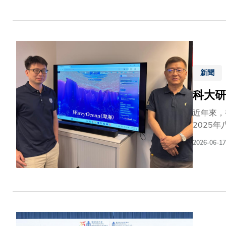
突顯科大
宏觀與前
極回應人
新聞
科大研
近年來，
2025
由香港科
2026-06-17
並非僅由
顯示，城
增加極端高溫
over 
Journa
一。研究
直接影響