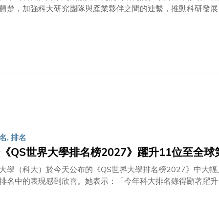
翹楚，加強科大研究團隊與產業夥伴之間的連繫，推動科研發展
具體而長遠的協作平台，促進機器人與人工智能（AI）技術在
能+」行動，推動具身智能及相關技術的發展。夥伴計劃首批參
設備、計算與晶片技術，以及光學技術等。各方將共同建立協作
應用環境；學生亦可親身參與相關項目或到企業實習，將所學融
生態圈，攜手推動業界持續發展。計劃啟動典禮同日舉行首屆機
位學界及業界專家擔任講者，包括科大電子與計算機工程學系教
先生、洛桑聯邦理工學院智能系統實驗室主任Dario FLORE
botics X實驗室主任張正友博士。與會者分享機器人及AI技
名, 排名
《QS世界大學排名榜2027》躍升11位至全球
大學（科大）於今天公布的《QS世界大學排名榜2027》中大幅
排名中的表現感到欣喜。她表示：「今年科大排名錄得顯著躍升
再次肯定我們在教研及人才培育上的卓越實力。」「與以往一樣
續秉持『凡事皆可為』的精神，以創新教研應對社會挑戰，培育
紐，服務國家發展大局。大學社群將一如既往，努力不懈，精益