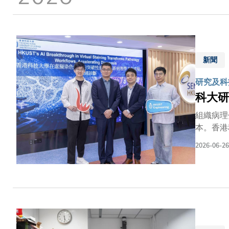
結
新聞
研究及科
科大研
組織病理
本。香港
下，仍可
2026-06-26
魯棒的虛
理教授、
創新中心
樣本通常
藍」（P
但製備多
向。研究