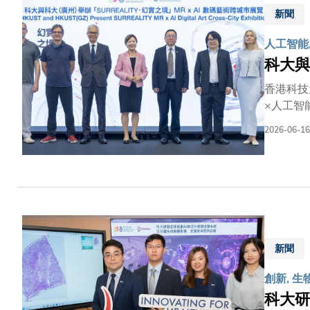
新聞
人工智能
科大與
香港科技
×人工智
園舉行傳
2026-06-16
術的精選
年7月3
葉玉如教
規劃綱要
多元及國
融合創新
台，培育
新聞
香港中外
創新, 生
科大研