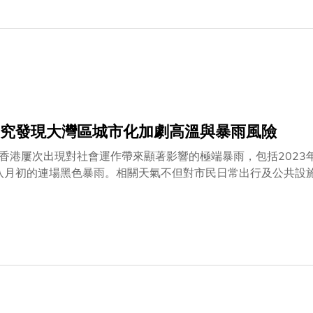
在培育未來領袖方面的卓越成就，充分印證其畢業生兼具職場競
瞻視野洞察社會所需，致力把科研成果轉化為應對全球挑戰、造
工智能時代社會經濟的發展需求。
究發現大灣區城市化加劇高溫與暴雨風險
香港屢次出現對社會運作帶來顯著影響的極端暴雨，包括2023
年八月初的連場黑色暴雨。相關天氣不但對市民日常出行及公共
技大學（科大）海洋科學系講座教授兼系主任、香港與澳門海洋
大尺度天氣系統主導。作為粵港澳大灣區的重要城市之一，香港
市化過程改變地表性質及能量收支，並可透過加強局地大氣環流
與強降雨出現的風險。該研究題為 《Warming and Wetting Induced
a Fast-Developing Large River Delta》，剖
l of Applied Meteorology and Climatology，並獲選為
以大灣區內地城市群為研究對象，該地區人口密集、地形複雜且
。