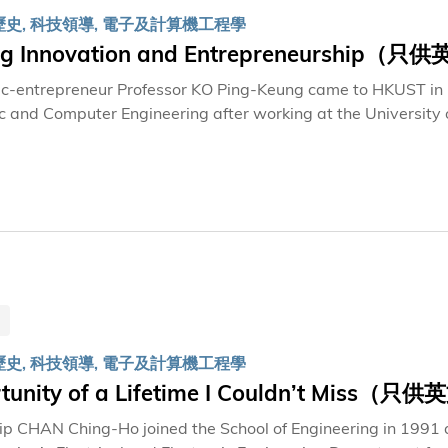
歷史, 科技領導, 電子及計算機工程學
ing Innovation and Entrepreneurship
-entrepreneur Professor KO Ping-Keung came to HKUST in 19
c and Computer Engineering after working at the University of
rication Laboratory from 1984-1993, and Vice-Chairman of 
 from 1991-1993. He served as Dean of the HKUST School o
ous IEEE Solid-State Circuits Award. He has since become an 
 Professor Emeritus at HKUST. In 2024, Prof. Ko was awarded
nding service and commitment to the University’s developme
歷史, 科技領導, 電子及計算機工程學
tunity of a Lifetime I Couldn’t Miss
ilip CHAN Ching-Ho joined the School of Engineering in 1991