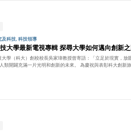
究及科技, 科技領導
技大學最新電視專輯 探尋大學如何邁向創新之
片光明和創新的未來。 為慶祝與表彰科大創新旅程的豐碩成果，我們誠邀大家收看大學最新推出的電視專
先行者》。節目展示科大致力開拓知識前沿與促進創新的多元面
各大社交媒體，供大眾收看： 第一集：敢創、敢做——探索科大屢創奇蹟背後的前瞻視野與凡事皆可為的精
生領域——了解科大如何在醫學領域應用新興人工智能技術，以應對人口老化問題。 第
實挑戰的務實方案。 第五集：全球高校合作網絡——了解院校合作的重要，並探索科大如何與不同的醫院
界合作，以推進醫科教育。 請即收看《創新先行者》，一同了解科大這趟創新旅程所締造的顯著成就與深遠
見證科大將帶來的更多創新變革！