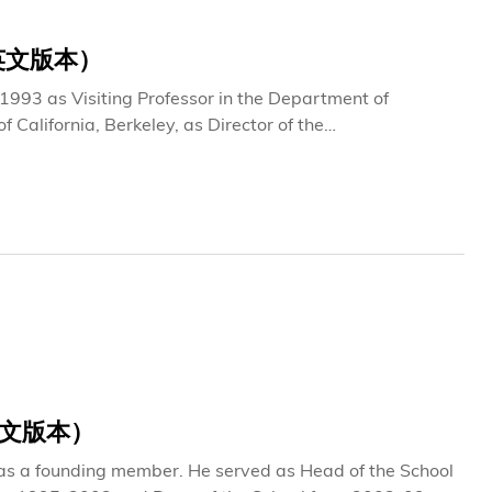
（只供英文版本）
93 as Visiting Professor in the Department of
 California, Berkeley, as Director of the
the Department of Electrical Engineering and Computer
f Engineering from 1995-2000 and in 2002 received the
innovator and angel investor in China’s chip industry
 a HKUST Honorary Fellowship in recognition of his
nt.
（只供英文版本）
 as a founding member. He served as Head of the School