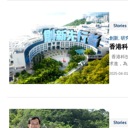
Stories
創新, 研
香港科
香港科技大學（科大）創校校長吳家瑋教授曾寄語：「立足於現實，放眼於未來。」秉承此理念及有賴前人的過往成就，我們不斷
求進，為人類開闢充滿一
輯《創新
2025-04-01
網上平台，並將分享於
神。 第二集：研究思維與跨學科學習——認識跨學科教育和科學思維的重要性，以回應社會未來需求。 第三集：人工智能落實在醫
學及公共衞
研突破如何轉化為應對現
和醫學院等全球夥伴跨
影響，並
Stories