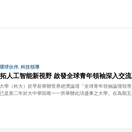
士頒授工程學榮譽博士學位，黃博士甫成為科大一分子，即與校
、領導力與創業精神等議題。 這天，黃博士穿上其標誌性黑色皮褸，一如以往展現時尚魅力，不同的是這件
「HKUST」（科大英文簡寫）字樣，在場幾百位觀眾更被他的
能在未來十年將呈現前所未有的飛速發展，並邀請黃博士分享他對此革命性科
翻譯機」，讓使用者一機在手即可掌握世間事物，他概括了人工
環球伙伴, 科技領導
拓人工智能新視野 啟發全球青年領袖深入交流
大學（科大）於早前舉辦世界經濟論壇「全球青年領袖論壇領導
已是第二年於大中華區唯一一所舉辦此項盛事之大學。在為期五
際交流平台，與科大科研團隊及世界知名學者探討不斷演化的人
遍及歐洲、北美洲、拉丁美洲、非洲和中東等。科大校長葉玉如
例如開拓別開生面的人工智能講師和科大生成式人工智能工具，
各行各業發展。她表示：「科大站在人工智能研發與應用的前線