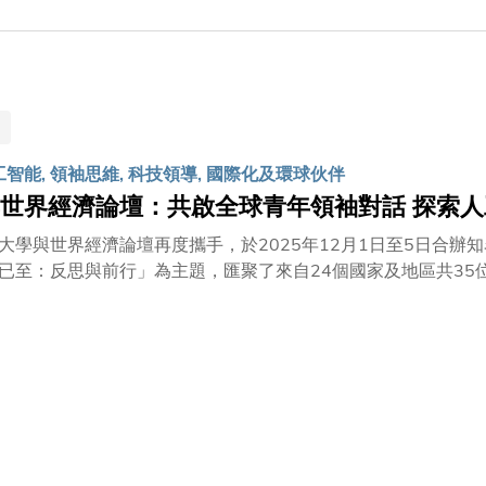
工智能, 領袖思維, 科技領導, 國際化及環球伙伴
世界經濟論壇：共啟全球青年領袖對話 探索
大學與世界經濟論壇再度攜手，於2025年12月1日至5日合辦
來已至：反思與前行」為主題，匯聚了來自24個國家及地區共3
。此次盛事亦是科大35周年誌慶的重點活動之一，彰顯大學致
在大中華區的專屬學術合作夥伴，進一步鞏固其作為科技、可持
邊對話及體驗式工作坊，與會者共同探討了人工智能在醫療、金
教授在開幕致辭中指出人工智能時代的挑戰與機遇並存：「我們
旨在引導大家以批判思維、負責任且具戰略性的眼光，深度參與人工智能的發展。」 
午宴上致歡迎辭。