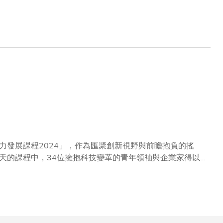
董會主席兼知名計算機科學家沈向洋教授展開了一場「爐邊
活力風釆以及與沈教授的睿智對談懾住，無不聽得屏息凝
技的看法和展望。 黃博士將人工智能比喻
智能發展的三個主要階段：事前訓練、深化訓練及思維躍
力發展課程2024」，作為匯聚創新視野與前瞻抱負的搖
天的課程中，34位擁抱科技變革的青年領袖與企業家得以
工智能領域，交流真知灼見。今年的參加者來自22個國家
教授為活動開幕致歡迎辭時，強調科大一向致力推動人工智
以提高學生的學習效率，並透過充分發揮人工智能科技的潛
，所涉範疇涵蓋教育、醫療、金融和環境研究等不同學術領
域，為可持續未來提出創新發展方案。」 科大校長葉玉如在歡迎午宴中，歡迎一眾全球青年領袖到訪。