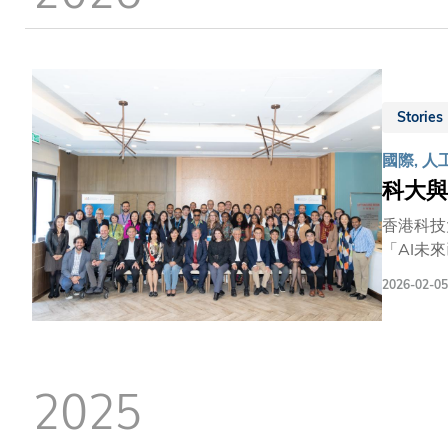
結
Stories
國際, 人
科大與
香港科技
「AI未
深遠影響
2026-02-05
經濟論壇
研討、爐
長郭毅可
實。本課程
2025