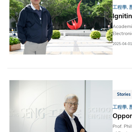
工程學, 
Ignit
Academic
Electroni
Microfab
2025-04-01
Sciences
prestigi
and is a
long-sta
Stories
工程學, 
Oppor
Prof. Ph