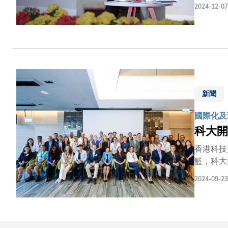
黃仁勳博
2024-12-07
談話」，共同探討科技
皮褸印有
神。 黃博士和沈教授身穿印有 「HKUST 」字樣的時髦皮褸上台，瞬間點燃了現場氣氛。 人工智能的所學所思 沈教授開場時首先
指出人工智
為「萬能
進。
新聞
國際化及
科大開
香港科技
籃，科大
透過此國
2024-09-23
及地區，
能發展，
能，推動