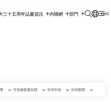
大三十五周年誌慶
資訊
內聯網
部門
ENG
學生
學生內聯網
學術部門
職員
職員行政內聯網
學術課程
校友
校友內聯網
行政部門
社交平台及應用程
傳媒
式
公眾
導
可持續發展目標
任何年份
任何新聞