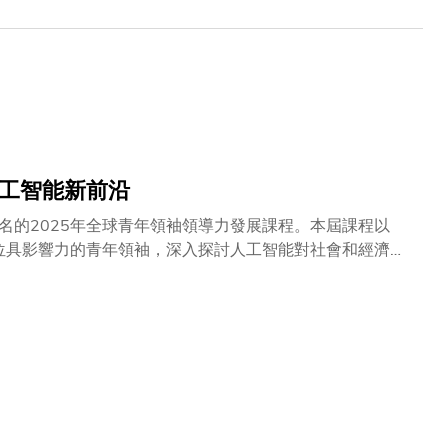
人工智能新前沿
知名的2025年全球青年領袖領導力發展課程。本屆課程以
5位具影響力的青年領袖，深入探討人工智能對社會和經濟的
力以創新引領全球的堅定承諾。科大已連續第三年擔任世界
續發展及領導力對話平台的領先地位。通過精心策劃的專題
融、氣候行動及創意產業等領域的革新潛力。科大首席副校
正站在科技飛速演進的關鍵時刻，人工智能已從概念走向現
科大首席副校長郭毅可教授在開幕