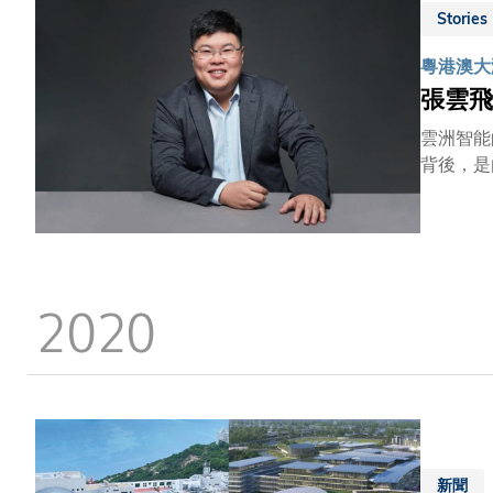
Stories
粵港澳大灣
張雲飛
雲洲智能
背後，是
獸企業，
起了航模
延續到大
碰撞下，
「當時我
2020
獲獎，無
不過他們
有無人船
發市場方
浙江、湖
積極聯絡
最終得出
新聞