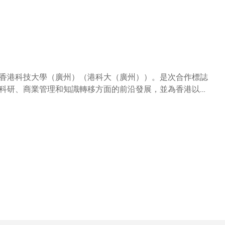
的企業資本將會與高校的科研成果有效對接，進而推動科技
灣區打造國際創科中心，產學合作是重要一環。是次捐助，
大發展、人才培育和知識轉移。」
香港科技大學（廣州）（港科大（廣州））。是次合作標誌
科研、商業管理和知識轉移方面的前沿發展，並為香港以至
市委書記張碩輔先生、科大校董會主席廖長城先生、廣東省
交流司巡視員黃光先生、教育部國際合作與交流司副司長李
屈哨兵教授等見證下簽訂協議。廣州市政府同意提供新校所
新校未來基本營運經費；科大則負責新校的教學質量與相關
和水平，以及其基礎設施規劃和設計均能符合國際標準。
鼎力支持。他表示：「粵港澳大灣區要打造國際科技創新中
辦學經驗和理念，帶到廣州，與科大位於南沙的霍英東研究
亦期望今次合作能有助加強本地知識轉移，彌補本港高科技
州大學
國際先進大學的模式辦學，依法享有高度學術自由。新校定