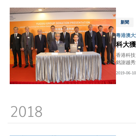
為大灣區
才，並通
謝內地及
新聞
碑，不僅
遠影響。
粵港澳大
灣區大學
科大獲
表示深切
課程和學
香港科技
獻。」
銘謝越秀
兩地優質創新創業
2019-06-10
駐香港特
先生、越秀
國有企業
地的重要
2018
區的創新科技增添動力。 今次越秀捐贈的一億
生項目，
萬獎金（
的融合發展，帶動創新產業升級。
核心城市