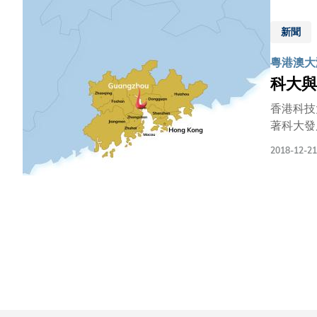
和創新驅
成果轉化，實現產業升級。 科大校董會主
新聞
業，成立
粵港澳大灣
彰顯越秀
科大與
香港科技
著科大發
整個大灣區的創新科技增添動力。 
2018-12-21
市市長溫
副省長黃
海先生、
有建設費
政策，並
科大校董
心，人才
院及深圳
製造產業的不足
有著共同