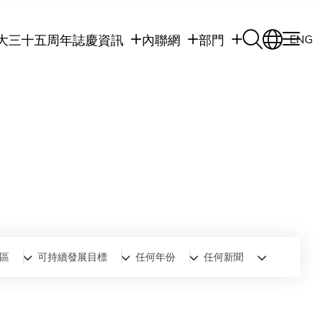
大三十五周年誌慶
資訊
內聯網
部門
ENG
學生
學生內聯網
學術部門
職員
職員行政內聯網
學術課程
校友
校友內聯網
行政部門
社交平台及應用程
傳媒
式
公眾
區
可持續發展目標
任何年份
任何新聞