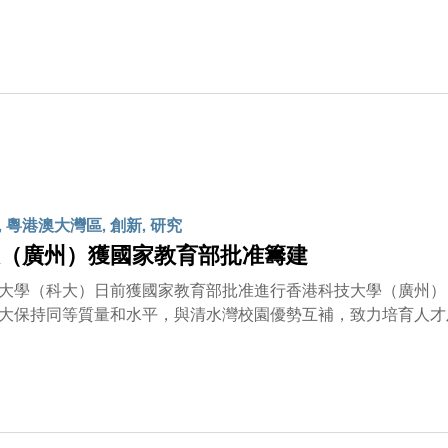
 粵港澳大灣區, 創新, 研究
（廣州）獲國家教育部批准籌建
大學（科大）日前獲國家教育部批准進行香港科技大學（廣州）
大保持同等質量和水平，與清水灣校園優勢互補，致力培育人才
合作，加強知識轉移，以彌補本港創科產業的不足。動工儀式今
府行政長官林鄭月娥女士、廣東省委書記李希先生、廣東省委副
主任王志民先生、國務院港澳辦副主任黃柳權先生、廣州市委書
先生、科大校董會主席廖長城先生、科大校長史維教授和廣州大
表示，香港正全面增強自身科創能力，特區政府過去兩年先後投