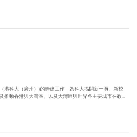
（港科大（廣州）)的籌建工作，為科大揭開新一頁。新校
及推動香港與大灣區、以及大灣區與世界各主要城市在教學
天在港科大（廣州）位於廣州市南沙區慶盛的校址舉行。香
書記兼省長馬興瑞先生、中央人民政府駐香港特別行政區聯
記張碩輔先生、廣州市市長溫國輝先生、廣州市南沙區委書
學黨委書記屈哨兵教授等為活動主禮嘉賓。特首林鄭月娥女
放超過1000億港元，並推出相關政策措施，希望香港可以