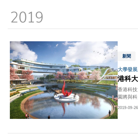
2019
新聞
大學發展,
港科大
香港科技
園將與科
產研上的
2019-09-26
港特區政
絡辦公室
記蔡朝林
士致辭時