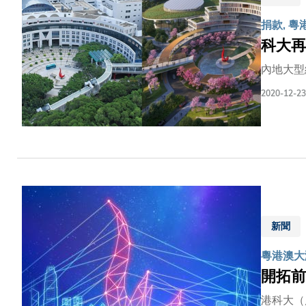
捐款, 
科大再
內地大型
2020-12-23
新聞
粵港澳大灣
開拓前
港科大（