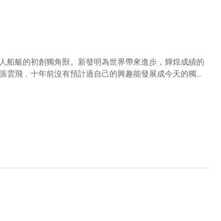
人船艇的初創獨角獸。新發明為世界帶來進步，輝煌成績的
張雲飛﹐十年前沒有預計過自己的興趣能發展成今天的獨角
熱愛船艇，還是小學生的他，在父親的指導下有模有樣地做
跟同學一起做模型、參加科技作品大賽。對發明的熱愛一直
決心要做比航模更先進的東西。在共同的目標、不同思維的
上感測器，搭載上儀器設備，就能測試水質相關的參數。
太多太遠。 」後來他與團隊參加多項創新創業比賽，屢次
、市場定位、市場需求等概念多了認識，對創業多了想法。
模也受限制，未必符合市場需要。「十多年前市場上根本沒
鏈，一切都空白。」團隊認為當刻不應急於創業，先做好開
隊先後前往十多個省市地區，包括雲南、四川、廣西、江蘇、
應用於水質監測和海洋清理，探索這方面的市場商機。團隊
需求、功能、市場容量等多個維度去研究，歷時一年的探索