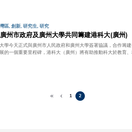
動聯動的新發展模式轉型的關鍵階段，通過與科大的合作，集團
席廖長城先生對越秀的慷慨捐助表示感謝。他表示：「越秀集團作為廣州市最大的國有企
於香港、長期服務兩地，一向熱心兩地社會公益事業。粵港澳大
區, 創新, 研究生, 研究
履行企業社會責任的長遠承諾和持續發展，亦有助進一步支持科
廣州市政府及廣州大學共同籌建港科大(廣州)
大學今天正式與廣州市人民政府和廣州大學簽署協議，合作籌建
展的一個重要里程碑，港科大（廣州）將有助推動科大於教育、
港科大（廣州）位於廣州市南沙區慶盛現代高端服務區，鄰近高鐵站，佔地1.13平方公里。廣州
國輝先生、科大校長史維教授及廣州大學校長魏明海教授於廣州
寧生先生、香港中聯辦教育科技部部長李魯教授、國務院港澳辦
香港特區政府教育局副局長蔡若蓮博士，以及廣州大學黨委書記
用，並將參照香港教育資助委員會對本地院校的資助模式，承擔
Pagination
將引入科大的管理模式與教研文化，確保新校與科大具同等質量
1
2
會主席廖長城先生感謝廣州市政府和香港特區政府對今次計劃的
是關鍵。作為一所國際研究型大學，科大期望能將多年來累積的
研究院，共同為大灣區培育具創新能力的國際化高端人才。我們
，促進科技與商業協作，為香港開展經濟增長的新動力。」 科大校長史維教授稱: 「港科大、廣州市政府和廣
辦學熱忱，希望將港科大（廣州）打造成一流的研究型大學，以