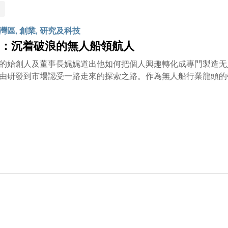
區, 創業, 研究及科技
：沉着破浪的無人船領航人
的始創人及董事長娓娓道出他如何把個人興趣轉化成專門製造无
由研發到市場認受一路走來的探索之路。作為無人船行業龍頭的
張雲飛的創業歷程值得有志投身初創的年輕人借鑒。張雲飛自小
。在深圳實驗中學就讀時，加入了學校的航模隊、科技組，課餘
學，四年後，與一群志同道合的夥伴在香港科技大學成為同窗，
第一艘無人船從清水灣起航了。這艘無人船是拿航模改造的，裝
們只是單純地想學以致用，嘗試用無人船艇檢測水質參數，沒想
人船的概念與技術得到認同，也令張雲飛和團隊逐漸對產品性能
意識到，按照自己意願開發出的功能，只局限於比賽的舞台，規
這方面的資訊，更枉說需求，沒有直接用戶，沒有供應鏈、產業
面的研究，產品要成功必先要有人問津。2009年，張雲飛團
南、北京等，專門針對海水污染特別嚴重的地方，研究將無人船
當地的環保部門，更設法拜訪環保和水利方面的領導和專家，從
結論：有市場，可以做！