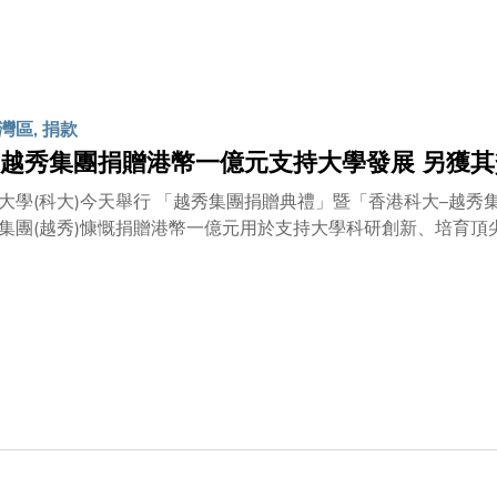
科創作出貢獻。她相信港科大（廣州）將為穗港兩地高等教育的
過深化兩地在教研、科技成果轉化及學生交流等多方面合作，為
香港特區政府對科大在廣州辦學計劃的大力支持。他指：「港科
推動科大為粵港澳大灣區培養具國際視野及創新能力的高端人才
廣州校園將秉承科大追求卓越、創新及創業精神，以及科大的先
灣區, 捐款
。」科大校長史維教授稱：「我謹代表科大同仁，對合作各方考
越秀集團捐贈港幣一億元支持大學發展 另獲
謝意。若非她們堅定支持，港科大（廣州）的籌備進度不會如此
術架構，以及共享的實驗室、課堂和教研設施，更有效的培育人
大學(科大)今天舉行 「越秀集團捐贈典禮」暨「香港科大–越
集團(越秀)慷慨捐贈港幣一億元用於支持大學科研創新、培育
項目、以助力粵港澳大灣區科技成果轉化。 主禮嘉賓包括香港特別行政區教育局局長楊潤雄先生、中央人民政府
別行政區聯絡辦公室副主任楊健先生、外交部駐香港特派員公署
董事長張招興先生、越秀總經理朱春秀先生、科大校董會主席廖長城先生及科
，是次捐助對深化穗港兩地產學合作具重大意義。科大與廣州合
科技成果轉移平台—霍英東研究院；去年底更與廣州市政府簽署
元款項，將用於推動包括科大的教研發展、跨學科教學和科研工作、開展創新型研究
以及聘用頂尖學者等。至於越秀所贊助的科大百萬元創業大賽總
國際）創業大賽全國總決賽」。比賽將以創業為基點，培育並為
 越秀董事長張招興先生在捐助儀式上致辭時表示，對香港科技大學的捐贈，將有助於推動大灣區
交流，實現高質量發展；同時也將推動官產學研深度融合，實現