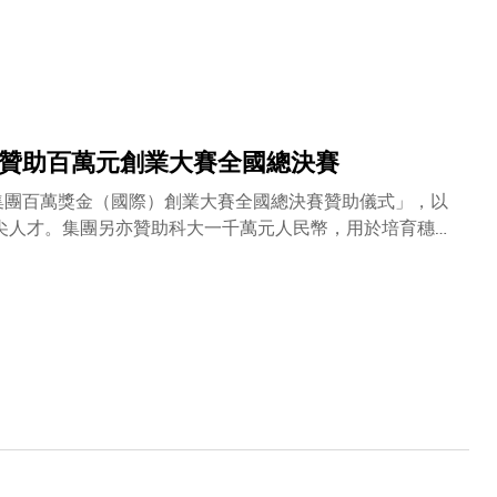
交流合作開展新的局面，培育具創新能力的國際化高端人
兩地提供高水平的教研支援。科大校董會主席廖長城先生感
大（廣州）獲批籌建，是科大開展廣州辦學的一個重要里程
，也期望為內地以至整個亞洲的科技創新和產業升級帶來深
進辦學理念、優質教育資源與教學質量，力爭成為世界一流
慮周詳和不懈的努力，以及審批部門的迅速批核與大力支持
其贊助百萬元創業大賽全國總決賽
理想。未來，科大將憑藉廣州和清水灣校園互相補足的學位
才，並為社會、尤其在創新及全球合作方面，作出積極貢
秀集團百萬獎金（國際）創業大賽全國總決賽贊助儀式」，以
頂尖人才。集團另亦贊助科大一千萬元人民幣，用於培育穗港
副特派員楊義瑞先生、廣州市委常委及南沙區委書記蔡朝林
大校長史維教授。 越秀是廣州市知名龍頭
作由來已久，包括早於2007年就在廣州南沙設立大學於內
協議，合作於南沙籌建新校園，為香港、廣州以至整個大灣
決賽，今年步入第九屆並已易名為「香港科大–越秀集團百
優秀創新項目提供資金支持，促進粵港澳大灣區產業與科技
多方共贏。他強調，越秀集團正處於向經營驅動、資源驅動