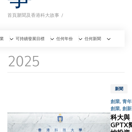
首頁
新聞及香港科大故事
導
航
全部
新聞
香港科大故事
業
可持續發展目標
任何年份
任何新聞
連
2025
結
新聞
創業, 青年
創業, 創新
科大與
GPTX