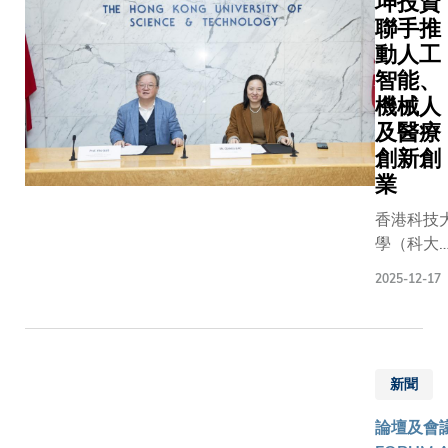
坤投資
聯手推
動人工
智能、
機械人
及醫療
創新創
業
香港科技
學（科大
與數字化
2025-12-17
資專家
GPTX簡
投資宣布
立戰略合
新聞
夥伴關係
透過科大
論壇及會議
UniVentu